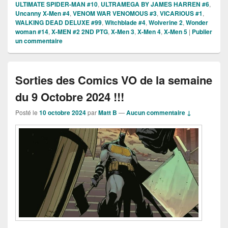
ULTIMATE SPIDER-MAN #10
,
ULTRAMEGA BY JAMES HARREN #6
,
Uncanny X-Men #4
,
VENOM WAR VENOMOUS #3
,
VICARIOUS #1
,
WALKING DEAD DELUXE #99
,
Witchblade #4
,
Wolverine 2
,
Wonder
woman #14
,
X-MEN #2 2ND PTG
,
X-Men 3
,
X-Men 4
,
X-Men 5
|
Publier
un commentaire
Sorties des Comics VO de la semaine
du 9 Octobre 2024 !!!
Posté le
10 octobre 2024
par
Matt B
—
Aucun commentaire ↓