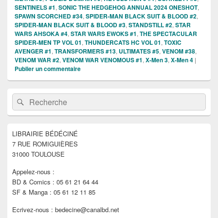
SENTINELS #1
,
SONIC THE HEDGEHOG ANNUAL 2024 ONESHOT
,
SPAWN SCORCHED #34
,
SPIDER-MAN BLACK SUIT & BLOOD #2
,
SPIDER-MAN BLACK SUIT & BLOOD #3
,
STANDSTILL #2
,
STAR
WARS AHSOKA #4
,
STAR WARS EWOKS #1
,
THE SPECTACULAR
SPIDER-MEN TP VOL 01
,
THUNDERCATS HC VOL 01
,
TOXIC
AVENGER #1
,
TRANSFORMERS #13
,
ULTIMATES #5
,
VENOM #38
,
VENOM WAR #2
,
VENOM WAR VENOMOUS #1
,
X-Men 3
,
X-Men 4
|
Publier un commentaire
Zone
Recherche :
Rechercher
principale
de
widget
pour
LIBRAIRIE BÉDÉCINÉ
la
7 RUE ROMIGUIÈRES
barre
latérale
31000 TOULOUSE
Appelez-nous :
BD & Comics : 05 61 21 64 44
SF & Manga : 05 61 12 11 85
Ecrivez-nous : bedecine@canalbd.net