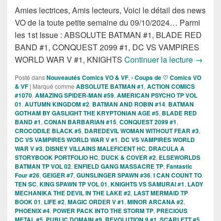
Amies lectrices, Amis lecteurs, Voici le détail des news
VO de la toute petite semaine du 09/10/2024… Parmi
les 1st Issue : ABSOLUTE BATMAN #1, BLADE RED
BAND #1, CONQUEST 2099 #1, DC VS VAMPIRES
Sorties
WORLD WAR V #1, KNIGHTS
Continuer la lecture
→
Posté dans
Nouveautés Comics VO & VF
,
› Coups de ♡ Comics VO
& VF
|
Marqué comme
ABSOLUTE BATMAN #1
,
ACTION COMICS
#1070
,
AMAZING SPIDER-MAN #59
,
AMERICAN PSYCHO TP VOL
01
,
AUTUMN KINGDOM #2
,
BATMAN AND ROBIN #14
,
BATMAN
GOTHAM BY GASLIGHT THE KRYPTONIAN AGE #5
,
BLADE RED
BAND #1
,
CONAN BARBARIAN #15
,
CONQUEST 2099 #1
,
CROCODILE BLACK #5
,
DAREDEVIL WOMAN WITHOUT FEAR #3
,
DC VS VAMPIRES WORLD WAR V #1
,
DC VS VAMPIRES WORLD
WAR V #3
,
DISNEY VILLAINS MALEFICENT HC
,
DRACULA A
STORYBOOK PORTFOLIO HC
,
DUCK & COVER #2
,
ELSEWORLDS
BATMAN TP VOL 02
,
ENFIELD GANG MASSACRE TP
,
Fantastic
Four #26
,
GEIGER #7
,
GUNSLINGER SPAWN #36
,
I CAN COUNT TO
TEN SC
,
KING SPAWN TP VOL 01
,
KNIGHTS VS SAMURAI #1
,
LADY
MECHANIKA THE DEVIL IN THE LAKE #2
,
LAST MERMAID TP
BOOK 01
,
LIFE #2
,
MAGIC ORDER V #1
,
MINOR ARCANA #2
,
PHOENIX #4
,
POWER PACK INTO THE STORM TP
,
PRECIOUS
METAL #5
,
PUBLIC DOMAIN #9
,
REVOLUTION 9 #1
,
SCARLETT #5
,