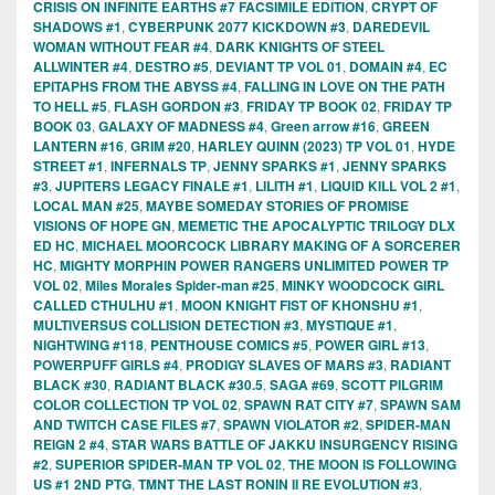
CRISIS ON INFINITE EARTHS #7 FACSIMILE EDITION
,
CRYPT OF
SHADOWS #1
,
CYBERPUNK 2077 KICKDOWN #3
,
DAREDEVIL
WOMAN WITHOUT FEAR #4
,
DARK KNIGHTS OF STEEL
ALLWINTER #4
,
DESTRO #5
,
DEVIANT TP VOL 01
,
DOMAIN #4
,
EC
EPITAPHS FROM THE ABYSS #4
,
FALLING IN LOVE ON THE PATH
TO HELL #5
,
FLASH GORDON #3
,
FRIDAY TP BOOK 02
,
FRIDAY TP
BOOK 03
,
GALAXY OF MADNESS #4
,
Green arrow #16
,
GREEN
LANTERN #16
,
GRIM #20
,
HARLEY QUINN (2023) TP VOL 01
,
HYDE
STREET #1
,
INFERNALS TP
,
JENNY SPARKS #1
,
JENNY SPARKS
#3
,
JUPITERS LEGACY FINALE #1
,
LILITH #1
,
LIQUID KILL VOL 2 #1
,
LOCAL MAN #25
,
MAYBE SOMEDAY STORIES OF PROMISE
VISIONS OF HOPE GN
,
MEMETIC THE APOCALYPTIC TRILOGY DLX
ED HC
,
MICHAEL MOORCOCK LIBRARY MAKING OF A SORCERER
HC
,
MIGHTY MORPHIN POWER RANGERS UNLIMITED POWER TP
VOL 02
,
Miles Morales Spider-man #25
,
MINKY WOODCOCK GIRL
CALLED CTHULHU #1
,
MOON KNIGHT FIST OF KHONSHU #1
,
MULTIVERSUS COLLISION DETECTION #3
,
MYSTIQUE #1
,
NIGHTWING #118
,
PENTHOUSE COMICS #5
,
POWER GIRL #13
,
POWERPUFF GIRLS #4
,
PRODIGY SLAVES OF MARS #3
,
RADIANT
BLACK #30
,
RADIANT BLACK #30.5
,
SAGA #69
,
SCOTT PILGRIM
COLOR COLLECTION TP VOL 02
,
SPAWN RAT CITY #7
,
SPAWN SAM
AND TWITCH CASE FILES #7
,
SPAWN VIOLATOR #2
,
SPIDER-MAN
REIGN 2 #4
,
STAR WARS BATTLE OF JAKKU INSURGENCY RISING
#2
,
SUPERIOR SPIDER-MAN TP VOL 02
,
THE MOON IS FOLLOWING
US #1 2ND PTG
,
TMNT THE LAST RONIN II RE EVOLUTION #3
,