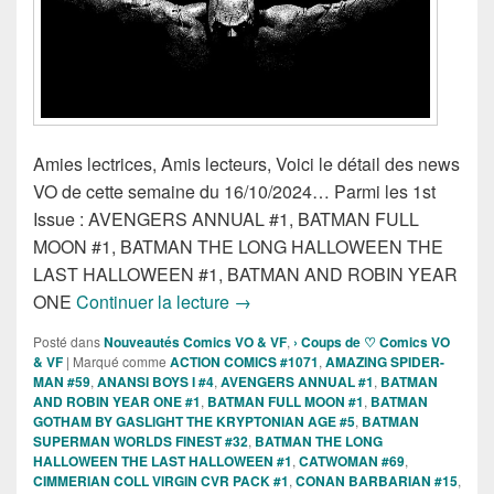
Amies lectrices, Amis lecteurs, Voici le détail des news
VO de cette semaine du 16/10/2024… Parmi les 1st
Issue : AVENGERS ANNUAL #1, BATMAN FULL
MOON #1, BATMAN THE LONG HALLOWEEN THE
LAST HALLOWEEN #1, BATMAN AND ROBIN YEAR
Sorties des Comics VO de la sema
ONE
Continuer la lecture
→
Posté dans
Nouveautés Comics VO & VF
,
› Coups de ♡ Comics VO
& VF
|
Marqué comme
ACTION COMICS #1071
,
AMAZING SPIDER-
MAN #59
,
ANANSI BOYS I #4
,
AVENGERS ANNUAL #1
,
BATMAN
AND ROBIN YEAR ONE #1
,
BATMAN FULL MOON #1
,
BATMAN
GOTHAM BY GASLIGHT THE KRYPTONIAN AGE #5
,
BATMAN
SUPERMAN WORLDS FINEST #32
,
BATMAN THE LONG
HALLOWEEN THE LAST HALLOWEEN #1
,
CATWOMAN #69
,
CIMMERIAN COLL VIRGIN CVR PACK #1
,
CONAN BARBARIAN #15
,