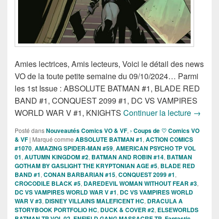
Amies lectrices, Amis lecteurs, Voici le détail des news
VO de la toute petite semaine du 09/10/2024… Parmi
les 1st Issue : ABSOLUTE BATMAN #1, BLADE RED
BAND #1, CONQUEST 2099 #1, DC VS VAMPIRES
Sorties
WORLD WAR V #1, KNIGHTS
Continuer la lecture
→
Posté dans
Nouveautés Comics VO & VF
,
› Coups de ♡ Comics VO
& VF
|
Marqué comme
ABSOLUTE BATMAN #1
,
ACTION COMICS
#1070
,
AMAZING SPIDER-MAN #59
,
AMERICAN PSYCHO TP VOL
01
,
AUTUMN KINGDOM #2
,
BATMAN AND ROBIN #14
,
BATMAN
GOTHAM BY GASLIGHT THE KRYPTONIAN AGE #5
,
BLADE RED
BAND #1
,
CONAN BARBARIAN #15
,
CONQUEST 2099 #1
,
CROCODILE BLACK #5
,
DAREDEVIL WOMAN WITHOUT FEAR #3
,
DC VS VAMPIRES WORLD WAR V #1
,
DC VS VAMPIRES WORLD
WAR V #3
,
DISNEY VILLAINS MALEFICENT HC
,
DRACULA A
STORYBOOK PORTFOLIO HC
,
DUCK & COVER #2
,
ELSEWORLDS
BATMAN TP VOL 02
,
ENFIELD GANG MASSACRE TP
,
Fantastic