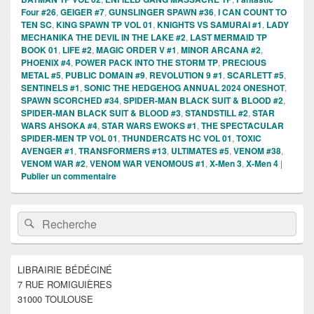
Four #26
,
GEIGER #7
,
GUNSLINGER SPAWN #36
,
I CAN COUNT TO
TEN SC
,
KING SPAWN TP VOL 01
,
KNIGHTS VS SAMURAI #1
,
LADY
MECHANIKA THE DEVIL IN THE LAKE #2
,
LAST MERMAID TP
BOOK 01
,
LIFE #2
,
MAGIC ORDER V #1
,
MINOR ARCANA #2
,
PHOENIX #4
,
POWER PACK INTO THE STORM TP
,
PRECIOUS
METAL #5
,
PUBLIC DOMAIN #9
,
REVOLUTION 9 #1
,
SCARLETT #5
,
SENTINELS #1
,
SONIC THE HEDGEHOG ANNUAL 2024 ONESHOT
,
SPAWN SCORCHED #34
,
SPIDER-MAN BLACK SUIT & BLOOD #2
,
SPIDER-MAN BLACK SUIT & BLOOD #3
,
STANDSTILL #2
,
STAR
WARS AHSOKA #4
,
STAR WARS EWOKS #1
,
THE SPECTACULAR
SPIDER-MEN TP VOL 01
,
THUNDERCATS HC VOL 01
,
TOXIC
AVENGER #1
,
TRANSFORMERS #13
,
ULTIMATES #5
,
VENOM #38
,
VENOM WAR #2
,
VENOM WAR VENOMOUS #1
,
X-Men 3
,
X-Men 4
|
Publier un commentaire
Zone
Recherche :
Rechercher
principale
de
widget
pour
LIBRAIRIE BÉDÉCINÉ
la
7 RUE ROMIGUIÈRES
barre
latérale
31000 TOULOUSE