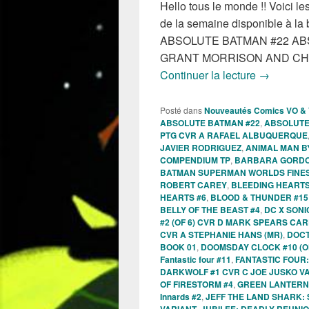
Hello tous le monde !! Voici 
de la semaine disponible à la
ABSOLUTE BATMAN #22 AB
GRANT MORRISON AND C
Sortie des
Continuer la lecture
→
Posté dans
Nouveautés Comics VO &
ABSOLUTE BATMAN #22
,
ABSOLUTE
PTG CVR A RAFAEL ALBUQUERQUE
JAVIER RODRIGUEZ
,
ANIMAL MAN B
COMPENDIUM TP
,
BARBARA GORDO
BATMAN SUPERMAN WORLDS FINEST
ROBERT CAREY
,
BLEEDING HEARTS
HEARTS #6
,
BLOOD & THUNDER #15 
BELLY OF THE BEAST #4
,
DC X SONI
#2 (OF 6) CVR D MARK SPEARS CA
CVR A STEPHANIE HANS (MR)
,
DOCT
BOOK 01
,
DOOMSDAY CLOCK #10 (OF
Fantastic four #11
,
FANTASTIC FOUR:
DARKWOLF #1 CVR C JOE JUSKO V
OF FIRESTORM #4
,
GREEN LANTERN
Innards #2
,
JEFF THE LAND SHARK:
VARIANT
,
JUBILEE: DEADLY REUNIO