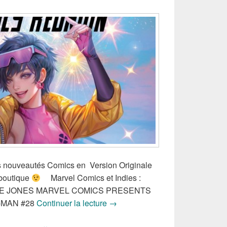
les nouveautés Comics en Version Originale
 boutique
Marvel Comics et Indies :
LLE JONES MARVEL COMICS PRESENTS
Sortie des comics VO Marvel et 
-MAN #28
Continuer la lecture
→