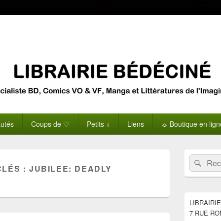
utés
Coups de ♡
Petits +
Liens
☼ Boutique en lig
Zone
Recherche 
Rech
principale
CLÉS :
JUBILEE: DEADLY
de
widget
pour
la
LIBRAIRI
barre
7 RUE RO
latérale