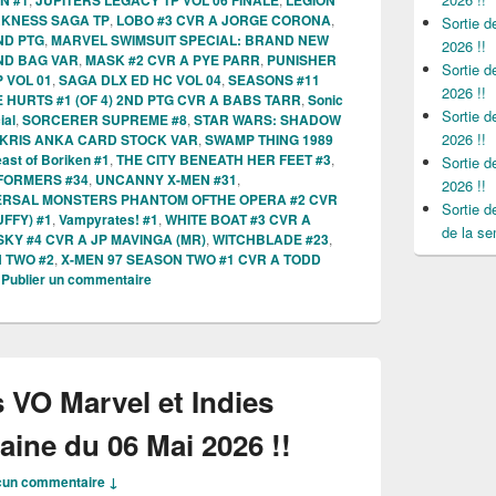
RKNESS SAGA TP
,
LOBO #3 CVR A JORGE CORONA
,
Sortie 
ND PTG
,
MARVEL SWIMSUIT SPECIAL: BRAND NEW
2026 !!
ND BAG VAR
,
MASK #2 CVR A PYE PARR
,
PUNISHER
Sortie 
 VOL 01
,
SAGA DLX ED HC VOL 04
,
SEASONS #11
2026 !!
 HURTS #1 (OF 4) 2ND PTG CVR A BABS TARR
,
Sonic
Sortie 
ial
,
SORCERER SUPREME #8
,
STAR WARS: SHADOW
2026 !!
 KRIS ANKA CARD STOCK VAR
,
SWAMP THING 1989
ast of Boriken #1
,
THE CITY BENEATH HER FEET #3
,
Sortie 
FORMERS #34
,
UNCANNY X-MEN #31
,
2026 !!
ERSAL MONSTERS PHANTOM OFTHE OPERA #2 CVR
Sortie 
FFY) #1
,
Vampyrates! #1
,
WHITE BOAT #3 CVR A
de la se
SKY #4 CVR A JP MAVINGA (MR)
,
WITCHBLADE #23
,
N TWO #2
,
X-MEN 97 SEASON TWO #1 CVR A TODD
|
Publier un commentaire
 VO Marvel et Indies
ine du 06 Mai 2026 !!
un commentaire ↓