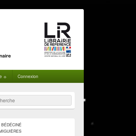
ne ☼
Connexion
:
ercher
E BÉDÉCINÉ
MIGUIÈRES