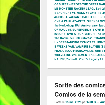
OF SUPER-HEROES THE GREAT DA
M1 MONSTER RACING LEAGUE #1 2
BEACH DAY #1
,
MASK #1 CVR R BLI
#6 SKULL VARIANT
,
SACRIFICERS TP
CVR A PAUL AZACETA
,
SIRENS LOVE
the Hedgehog: 35th Anniversary Spec
OF MAUL #5
,
SUPERGIRL #15 CVR B
#2 (OF 4) CVR A RICK VEITCH
,
The Be
The Rocketeer: Infiltrator! #1
,
TRANS
UNDERSTANDING COMICS TP
,
UNIV
B WEEKS VAR
,
VAMPIRE SLAYER (BU
FRANCESCO FRANCAVILLA
,
WHITE 
WOLVERINE #23
,
X-MEN '97: SEASO
NAUCK
,
Zorro #2
,
Zorro's Legacy #1
Sortie des comics
Comics de la sema
Posté le
15 mai 2026
par
Matt B
—
Auc