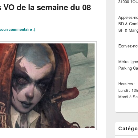
31000 TO
s VO de la semaine du 08
Appelez-no
BD & Comic
ucun commentaire ↓
SF & Manga
Ecrivez-no
Métro ligne
Parking Ca
Horaires :
Lundi : 13
Mardi à Sa
Catégo