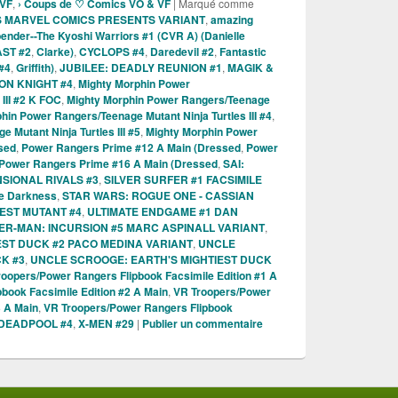
 VF
,
› Coups de ♡ Comics VO & VF
|
Marqué comme
ES MARVEL COMICS PRESENTS VARIANT
,
amazing
bender--The Kyoshi Warriors #1 (CVR A) (Danielle
ST #2
,
Clarke)
,
CYCLOPS #4
,
Daredevil #2
,
Fantastic
#4
,
Griffith)
,
JUBILEE: DEADLY REUNION #1
,
MAGIK &
ON KNIGHT #4
,
Mighty Morphin Power
III #2 K FOC
,
Mighty Morphin Power Rangers/Teenage
hin Power Rangers/Teenage Mutant Ninja Turtles III #4
,
 Mutant Ninja Turtles III #5
,
Mighty Morphin Power
sed
,
Power Rangers Prime #12 A Main (Dressed
,
Power
Power Rangers Prime #16 A Main (Dressed
,
SAI:
NSIONAL RIVALS #3
,
SILVER SURFER #1 FACSIMILE
he Darkness
,
STAR WARS: ROGUE ONE - CASSIAN
IEST MUTANT #4
,
ULTIMATE ENDGAME #1 DAN
DER-MAN: INCURSION #5 MARC ASPINALL VARIANT
,
EST DUCK #2 PACO MEDINA VARIANT
,
UNCLE
K #3
,
UNCLE SCROOGE: EARTH'S MIGHTIEST DUCK
oopers/Power Rangers Flipbook Facsimile Edition #1 A
book Facsimile Edition #2 A Main
,
VR Troopers/Power
3 A Main
,
VR Troopers/Power Rangers Flipbook
 DEADPOOL #4
,
X-MEN #29
|
Publier un commentaire