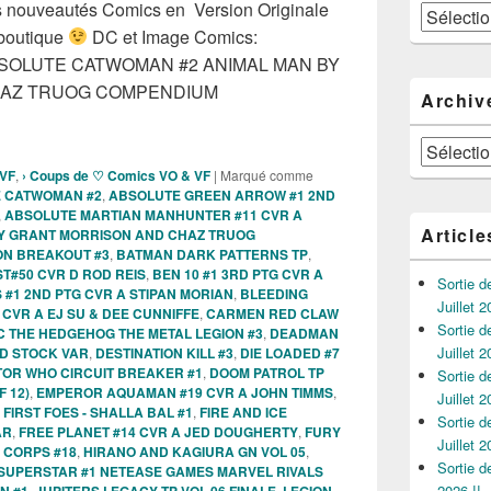
les nouveautés Comics en Version Originale
Catégories
 boutique
DC et Image Comics:
SOLUTE CATWOMAN #2 ANIMAL MAN BY
HAZ TRUOG COMPENDIUM
Archiv
 comics VO de la semaine du 08 Juillet 2026 !!
Archives
 VF
,
› Coups de ♡ Comics VO & VF
|
Marqué comme
 CATWOMAN #2
,
ABSOLUTE GREEN ARROW #1 2ND
,
ABSOLUTE MARTIAN MANHUNTER #11 CVR A
Article
Y GRANT MORRISON AND CHAZ TRUOG
N BREAKOUT #3
,
BATMAN DARK PATTERNS TP
,
#50 CVR D ROD REIS
,
BEN 10 #1 3RD PTG CVR A
Sortie 
 #1 2ND PTG CVR A STIPAN MORIAN
,
BLEEDING
Juillet 2
CVR A EJ SU & DEE CUNNIFFE
,
CARMEN RED CLAW
Sortie 
C THE HEDGEHOG THE METAL LEGION #3
,
DEADMAN
Juillet 2
RD STOCK VAR
,
DESTINATION KILL #3
,
DIE LOADED #7
OR WHO CIRCUIT BREAKER #1
,
DOOM PATROL TP
Sortie 
 12)
,
EMPEROR AQUAMAN #19 CVR A JOHN TIMMS
,
Juillet 2
 FIRST FOES - SHALLA BAL #1
,
FIRE AND ICE
Sortie 
AR
,
FREE PLANET #14 CVR A JED DOUGHERTY
,
FURY
Juillet 2
 CORPS #18
,
HIRANO AND KAGIURA GN VOL 05
,
Sortie 
 SUPERSTAR #1 NETEASE GAMES MARVEL RIVALS
2026 !!
N #1
,
JUPITERS LEGACY TP VOL 06 FINALE
,
LEGION