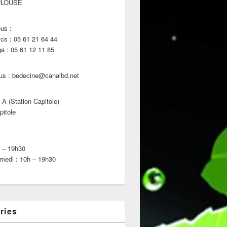
ULOUSE
us :
s : 05 61 21 64 44
 : 05 61 12 11 85
us : bedecine@canalbd.net
 A (Station Capitole)
pitole
h – 19h30
medi : 10h – 19h30
ries