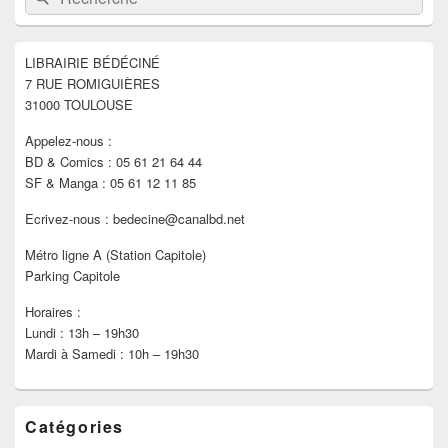
de
widget
pour
LIBRAIRIE BÉDÉCINÉ
la
7 RUE ROMIGUIÈRES
barre
latérale
31000 TOULOUSE
Appelez-nous :
BD & Comics : 05 61 21 64 44
SF & Manga : 05 61 12 11 85
Ecrivez-nous : bedecine@canalbd.net
Métro ligne A (Station Capitole)
Parking Capitole
Horaires :
Lundi : 13h – 19h30
Mardi à Samedi : 10h – 19h30
Catégories