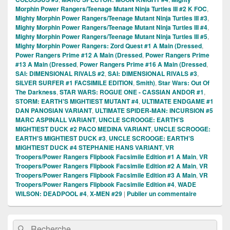
Morphin Power Rangers/Teenage Mutant Ninja Turtles III #2 K FOC
,
Mighty Morphin Power Rangers/Teenage Mutant Ninja Turtles III #3
,
Mighty Morphin Power Rangers/Teenage Mutant Ninja Turtles III #4
,
Mighty Morphin Power Rangers/Teenage Mutant Ninja Turtles III #5
,
Mighty Morphin Power Rangers: Zord Quest #1 A Main (Dressed
,
Power Rangers Prime #12 A Main (Dressed
,
Power Rangers Prime
#13 A Main (Dressed
,
Power Rangers Prime #16 A Main (Dressed
,
SAI: DIMENSIONAL RIVALS #2
,
SAI: DIMENSIONAL RIVALS #3
,
SILVER SURFER #1 FACSIMILE EDITION
,
Smith)
,
Star Wars: Out Of
The Darkness
,
STAR WARS: ROGUE ONE - CASSIAN ANDOR #1
,
STORM: EARTH'S MIGHTIEST MUTANT #4
,
ULTIMATE ENDGAME #1
DAN PANOSIAN VARIANT
,
ULTIMATE SPIDER-MAN: INCURSION #5
MARC ASPINALL VARIANT
,
UNCLE SCROOGE: EARTH'S
MIGHTIEST DUCK #2 PACO MEDINA VARIANT
,
UNCLE SCROOGE:
EARTH'S MIGHTIEST DUCK #3
,
UNCLE SCROOGE: EARTH'S
MIGHTIEST DUCK #4 STEPHANIE HANS VARIANT
,
VR
Troopers/Power Rangers Flipbook Facsimile Edition #1 A Main
,
VR
Troopers/Power Rangers Flipbook Facsimile Edition #2 A Main
,
VR
Troopers/Power Rangers Flipbook Facsimile Edition #3 A Main
,
VR
Troopers/Power Rangers Flipbook Facsimile Edition #4
,
WADE
WILSON: DEADPOOL #4
,
X-MEN #29
|
Publier un commentaire
Zone
Recherche :
Rechercher
principale