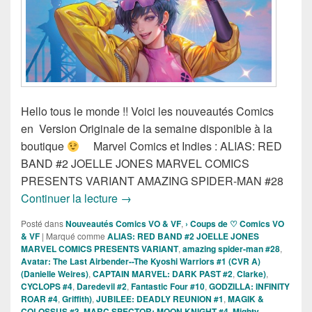
Hello tous le monde !! Voici les nouveautés Comics
en Version Originale de la semaine disponible à la
boutique
Marvel Comics et Indies : ALIAS: RED
BAND #2 JOELLE JONES MARVEL COMICS
PRESENTS VARIANT AMAZING SPIDER-MAN #28
Sortie des comics VO Marvel et Indies
Continuer la lecture
→
Posté dans
Nouveautés Comics VO & VF
,
› Coups de ♡ Comics VO
& VF
|
Marqué comme
ALIAS: RED BAND #2 JOELLE JONES
MARVEL COMICS PRESENTS VARIANT
,
amazing spider-man #28
,
Avatar: The Last Airbender--The Kyoshi Warriors #1 (CVR A)
(Danielle Weires)
,
CAPTAIN MARVEL: DARK PAST #2
,
Clarke)
,
CYCLOPS #4
,
Daredevil #2
,
Fantastic Four #10
,
GODZILLA: INFINITY
ROAR #4
,
Griffith)
,
JUBILEE: DEADLY REUNION #1
,
MAGIK &
COLOSSUS #3
,
MARC SPECTOR: MOON KNIGHT #4
,
Mighty