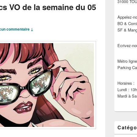
31000 TO
cs VO de la semaine du 05
Appelez-no
BD & Comic
cun commentaire ↓
SF & Manga
Ecrivez-no
Métro ligne
Parking Ca
Horaires :
Lundi : 13
Mardi à Sa
Catégo