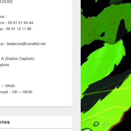
ULOUSE
us :
s : 05 61 21 64 44
 : 05 61 12 11 85
us : bedecine@canalbd.net
 A (Station Capitole)
pitole
h – 19h30
medi : 10h – 19h30
ries