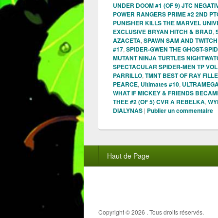
UNDER DOOM #1 (OF 9) JTC NEGATI
POWER RANGERS PRIME #2 2ND PT
PUNISHER KILLS THE MARVEL UNIV
EXCLUSIVE BRYAN HITCH & BRAD
,
AZACETA
,
SPAWN SAM AND TWITCH 
#17
,
SPIDER-GWEN THE GHOST-SPID
MUTANT NINJA TURTLES NIGHTWAT
SPECTACULAR SPIDER-MEN TP VOL
PARRILLO
,
TMNT BEST OF RAY FILLE
PEARCE
,
Ultimates #10
,
ULTRAMEGA 
WHAT IF MICKEY & FRIENDS BECAM
THEE #2 (OF 5) CVR A REBELKA
,
WYN
DIALYNAS
|
Publier un commentaire
Menu
Haut de Page
du
pied
de
page
Copyright © 2026
. Tous droits réservés.