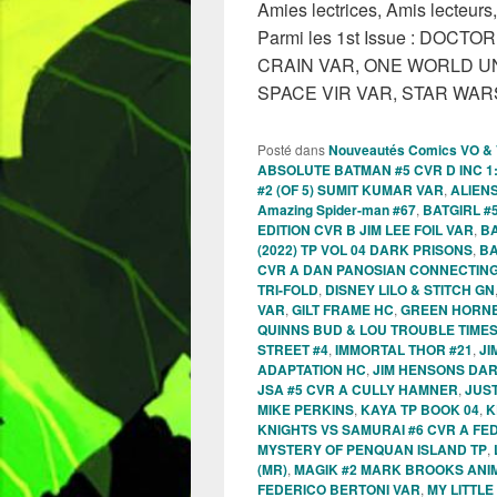
Amies lectrices, Amis lecteurs
Parmi les 1st Issue : DO
CRAIN VAR, ONE WORLD UN
SPACE VIR VAR, STAR WAR
Posté dans
Nouveautés Comics VO &
ABSOLUTE BATMAN #5 CVR D INC 1
#2 (OF 5) SUMIT KUMAR VAR
,
ALIENS
Amazing Spider-man #67
,
BATGIRL #
EDITION CVR B JIM LEE FOIL VAR
,
BA
(2022) TP VOL 04 DARK PRISONS
,
BA
CVR A DAN PANOSIAN CONNECTIN
TRI-FOLD
,
DISNEY LILO & STITCH GN
VAR
,
GILT FRAME HC
,
GREEN HORNET
QUINNS BUD & LOU TROUBLE TIMES
STREET #4
,
IMMORTAL THOR #21
,
JI
ADAPTATION HC
,
JIM HENSONS DAR
JSA #5 CVR A CULLY HAMNER
,
JUST
MIKE PERKINS
,
KAYA TP BOOK 04
,
K
KNIGHTS VS SAMURAI #6 CVR A F
MYSTERY OF PENQUAN ISLAND TP
,
(MR)
,
MAGIK #2 MARK BROOKS ANI
FEDERICO BERTONI VAR
,
MY LITTLE