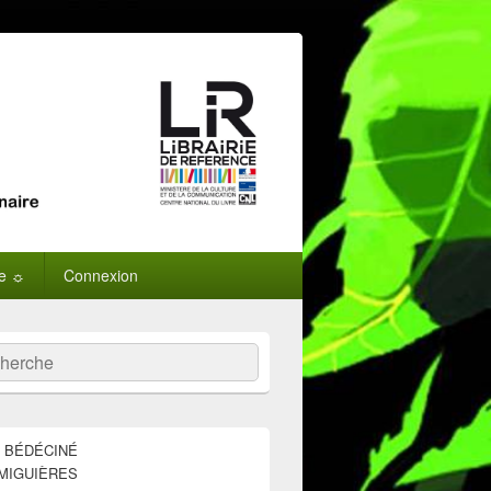
ne ☼
Connexion
:
ercher
E BÉDÉCINÉ
MIGUIÈRES