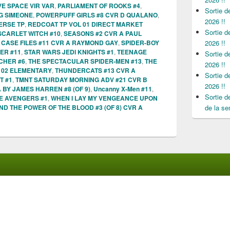
VE SPACE VIR VAR
,
PARLIAMENT OF ROOKS #4
,
Sortie 
G SIMEONE
,
POWERPUFF GIRLS #8 CVR D QUALANO
,
2026 !!
ERSE TP
,
REDCOAT TP VOL 01 DIRECT MARKET
Sortie 
SCARLET WITCH #10
,
SEASONS #2 CVR A PAUL
CASE FILES #11 CVR A RAYMOND GAY
,
SPIDER-BOY
2026 !!
ER #11
,
STAR WARS JEDI KNIGHTS #1
,
TEENAGE
Sortie 
CHER #6
,
THE SPECTACULAR SPIDER-MEN #13
,
THE
2026 !!
 02 ELEMENTARY
,
THUNDERCATS #13 CVR A
Sortie 
T #1
,
TMNT SATURDAY MORNING ADV #21 CVR B
2026 !!
BY JAMES HARREN #8 (OF 9)
,
Uncanny X-Men #11
,
Sortie 
E AVENGERS #1
,
WHEN I LAY MY VENGEANCE UPON
D THE POWER OF THE BLOOD #3 (OF 8) CVR A
de la se