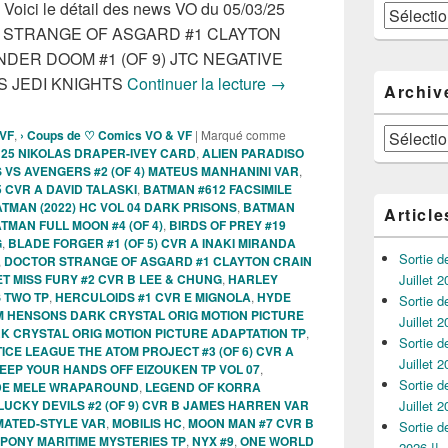
, Voici le détail des news VO du 05/03/25
Catégories
CTOR STRANGE OF ASGARD #1 CLAYTON
DER DOOM #1 (OF 9) JTC NEGATIVE
Sorties des Comics VO de
S JEDI KNIGHTS
Continuer la lecture
→
Archiv
Archives
 VF
,
› Coups de ♡ Comics VO & VF
|
Marqué comme
:25 NIKOLAS DRAPER-IVEY CARD
,
ALIEN PARADISO
 VS AVENGERS #2 (OF 4) MATEUS MANHANINI VAR
,
5 CVR A DAVID TALASKI
,
BATMAN #612 FACSIMILE
TMAN (2022) HC VOL 04 DARK PRISONS
,
BATMAN
Article
TMAN FULL MOON #4 (OF 4)
,
BIRDS OF PREY #19
G
,
BLADE FORGER #1 (OF 5) CVR A INAKI MIRANDA
Sortie 
,
DOCTOR STRANGE OF ASGARD #1 CLAYTON CRAIN
 MISS FURY #2 CVR B LEE & CHUNG
,
HARLEY
Juillet 2
 TWO TP
,
HERCULOIDS #1 CVR E MIGNOLA
,
HYDE
Sortie 
M HENSONS DARK CRYSTAL ORIG MOTION PICTURE
Juillet 2
K CRYSTAL ORIG MOTION PICTURE ADAPTATION TP
,
Sortie 
ICE LEAGUE THE ATOM PROJECT #3 (OF 6) CVR A
Juillet 2
EEP YOUR HANDS OFF EIZOUKEN TP VOL 07
,
Sortie 
EDE MELE WRAPAROUND
,
LEGEND OF KORRA
LUCKY DEVILS #2 (OF 9) CVR B JAMES HARREN VAR
Juillet 2
MATED-STYLE VAR
,
MOBILIS HC
,
MOON MAN #7 CVR B
Sortie 
 PONY MARITIME MYSTERIES TP
,
NYX #9
,
ONE WORLD
2026 !!