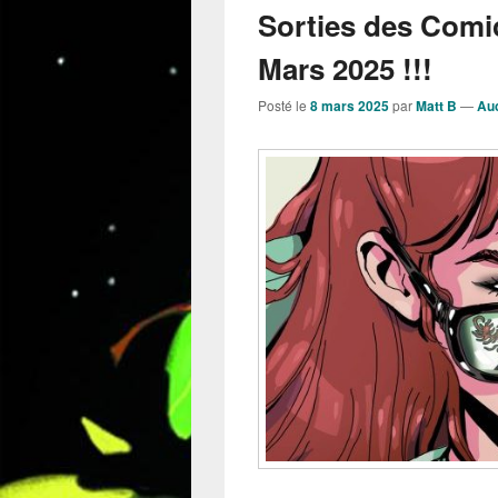
Sorties des Comi
Mars 2025 !!!
Posté le
8 mars 2025
par
Matt B
—
Au