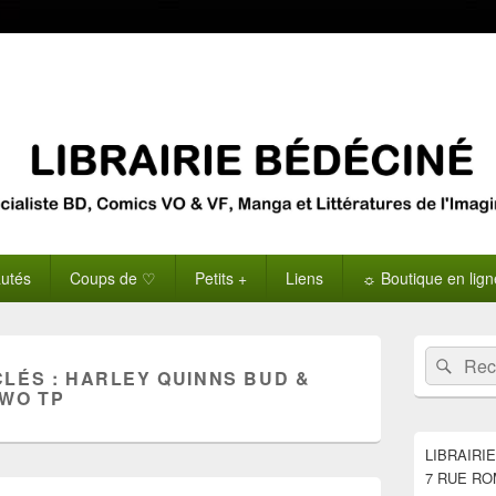
utés
Coups de ♡
Petits +
Liens
☼ Boutique en lig
Zone
Recherche 
Rech
principale
CLÉS :
HARLEY QUINNS BUD &
de
TWO TP
widget
pour
la
LIBRAIRI
barre
7 RUE RO
latérale