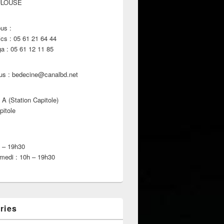
ULOUSE
us :
s : 05 61 21 64 44
 : 05 61 12 11 85
us : bedecine@canalbd.net
 A (Station Capitole)
pitole
h – 19h30
medi : 10h – 19h30
ries