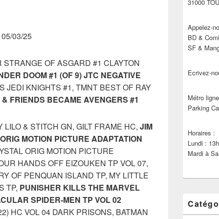
31000 TO
Appelez-no
u 05/03/25
BD & Comic
SF & Manga
R STRANGE OF ASGARD #1 CLAYTON
Ecrivez-no
DER DOOM #1 (OF 9) JTC NEGATIVE
 JEDI KNIGHTS #1, TMNT BEST OF RAY
Métro ligne
Y & FRIENDS BECAME AVENGERS #1
Parking Ca
Y LILO & STITCH GN, GILT FRAME HC,
JIM
Horaires :
ORIG MOTION PICTURE ADAPTATION
Lundi : 13
YSTAL ORIG MOTION PICTURE
Mardi à Sa
YOUR HANDS OFF EIZOUKEN TP VOL 07,
Y OF PENQUAN ISLAND TP, MY LITTLE
 TP,
PUNISHER KILLS THE MARVEL
ACULAR SPIDER-MEN TP VOL 02
Catégo
22) HC VOL 04 DARK PRISONS, BATMAN