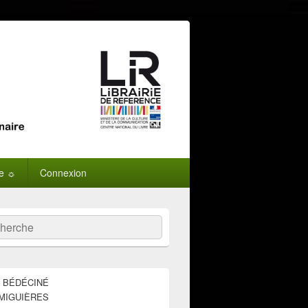
ne ☼
Connexion
:
ercher
E BÉDÉCINÉ
MIGUIÈRES