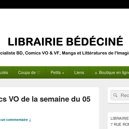
utés
Coups de ♡
Petits +
Liens
☼ Boutique en lig
Zone
Recherche 
Rech
principale
cs VO de la semaine du 05
de
widget
pour
la
LIBRAIRI
cun commentaire ↓
barre
7 RUE RO
latérale