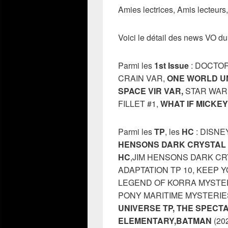
Amies lectrices, Amis lecteurs,
Voici le détail des news VO d
Parmi les
1st Issue
: DOCTO
CRAIN VAR,
ONE WORLD UN
SPACE VIR VAR,
STAR WARS
FILLET #1,
WHAT IF MICKE
Parmi les
TP
, les
HC
: DISNE
HENSONS DARK CRYSTAL 
HC
,JIM HENSONS DARK CR
ADAPTATION TP 10, KEEP 
LEGEND OF KORRA MYSTER
PONY MARITIME MYSTERIES
UNIVERSE TP, THE SPECT
ELEMENTARY,BATMAN
(20