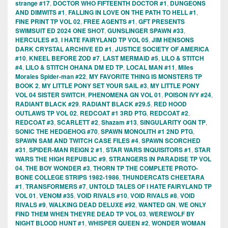
strange #17
,
DOCTOR WHO FIFTEENTH DOCTOR #1
,
DUNGEONS
AND DIMWITS #1
,
FALLING IN LOVE ON THE PATH TO HELL #1
,
FINE PRINT TP VOL 02
,
FREE AGENTS #1
,
GFT PRESENTS
SWIMSUIT ED 2024 ONE SHOT
,
GUNSLINGER SPAWN #33
,
HERCULES #3
,
I HATE FAIRYLAND TP VOL 05
,
JIM HENSONS
DARK CRYSTAL ARCHIVE ED #1
,
JUSTICE SOCIETY OF AMERICA
#10
,
KNEEL BEFORE ZOD #7
,
LAST MERMAID #5
,
LILO & STITCH
#4
,
LILO & STITCH OHANA DM ED TP
,
LOCAL MAN #11
,
Miles
Morales Spider-man #22
,
MY FAVORITE THING IS MONSTERS TP
BOOK 2
,
MY LITTLE PONY SET YOUR SAIL #3
,
MY LITTLE PONY
VOL 04 SISTER SWITCH
,
PHENOMENA GN VOL 01
,
POISON IVY #24
,
RADIANT BLACK #29
,
RADIANT BLACK #29.5
,
RED HOOD
OUTLAWS TP VOL 02
,
REDCOAT #1 3RD PTG
,
REDCOAT #2
,
REDCOAT #3
,
SCARLETT #2
,
Shazam #13
,
SINGULARITY OGN TP
,
SONIC THE HEDGEHOG #70
,
SPAWN MONOLITH #1 2ND PTG
,
SPAWN SAM AND TWITCH CASE FILES #4
,
SPAWN SCORCHED
#31
,
SPIDER-MAN REIGN 2 #1
,
STAR WARS INQUISITORS #1
,
STAR
WARS THE HIGH REPUBLIC #9
,
STRANGERS IN PARADISE TP VOL
04
,
THE BOY WONDER #3
,
THORN TP THE COMPLETE PROTO-
BONE COLLEGE STRIPS 1982-1986
,
THUNDERCATS CHEETARA
#1
,
TRANSFORMERS #7
,
UNTOLD TALES OF I HATE FAIRYLAND TP
VOL 01
,
VENOM #35
,
VOID RIVALS #10
,
VOID RIVALS #8
,
VOID
RIVALS #9
,
WALKING DEAD DELUXE #92
,
WANTED GN
,
WE ONLY
FIND THEM WHEN THEYRE DEAD TP VOL 03
,
WEREWOLF BY
NIGHT BLOOD HUNT #1
,
WHISPER QUEEN #2
,
WONDER WOMAN