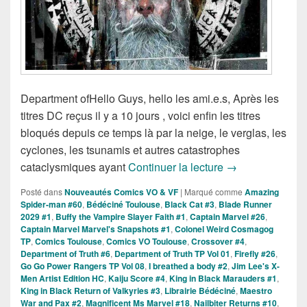
Department ofHello Guys, hello les ami.e.s, Après les
titres DC reçus il y a 10 jours , voici enfin les titres
bloqués depuis ce temps là par la neige, le verglas, les
cyclones, les tsunamis et autres catastrophes
Sorties des Com
cataclysmiques ayant
Continuer la lecture
→
Posté dans
Nouveautés Comics VO & VF
|
Marqué comme
Amazing
Spider-man #60
,
Bédéciné Toulouse
,
Black Cat #3
,
Blade Runner
2029 #1
,
Buffy the Vampire Slayer Faith #1
,
Captain Marvel #26
,
Captain Marvel Marvel's Snapshots #1
,
Colonel Weird Cosmagog
TP
,
Comics Toulouse
,
Comics VO Toulouse
,
Crossover #4
,
Department of Truth #6
,
Department of Truth TP Vol 01
,
Firefly #26
,
Go Go Power Rangers TP Vol 08
,
I breathed a body #2
,
Jim Lee's X-
Men Artist Edition HC
,
Kaiju Score #4
,
King in Black Marauders #1
,
King in Black Return of Valkyries #3
,
Librairie Bédéciné
,
Maestro
War and Pax #2
,
Magnificent Ms Marvel #18
,
Nailbiter Returns #10
,