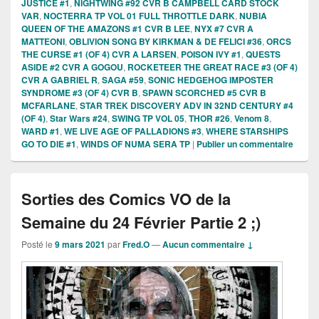
JUSTICE #1
,
NIGHTWING #92 CVR B CAMPBELL CARD STOCK
VAR
,
NOCTERRA TP VOL 01 FULL THROTTLE DARK
,
NUBIA
QUEEN OF THE AMAZONS #1 CVR B LEE
,
NYX #7 CVR A
MATTEONI
,
OBLIVION SONG BY KIRKMAN & DE FELICI #36
,
ORCS
THE CURSE #1 (OF 4) CVR A LARSEN
,
POISON IVY #1
,
QUESTS
ASIDE #2 CVR A GOGOU
,
ROCKETEER THE GREAT RACE #3 (OF 4)
CVR A GABRIEL R
,
SAGA #59
,
SONIC HEDGEHOG IMPOSTER
SYNDROME #3 (OF 4) CVR B
,
SPAWN SCORCHED #5 CVR B
MCFARLANE
,
STAR TREK DISCOVERY ADV IN 32ND CENTURY #4
(OF 4)
,
Star Wars #24
,
SWING TP VOL 05
,
THOR #26
,
Venom 8
,
WARD #1
,
WE LIVE AGE OF PALLADIONS #3
,
WHERE STARSHIPS
GO TO DIE #1
,
WINDS OF NUMA SERA TP
|
Publier un commentaire
Sorties des Comics VO de la
Semaine du 24 Février Partie 2 ;)
Posté le
9 mars 2021
par
Fred.O
—
Aucun commentaire ↓