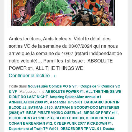
Amies lectrices, Amis lecteurs, Voici le détail des
sorties VO de la semaine du 03/07/2024 qui ne nous
arrive que la semaine du 10/07 (retard indépendant de
notre volonté)… Parmi les 1st Issue : ABSOLUTE
POWER #1, ALL THE THINGS WE
Sorties des Comics VO de la semaine 3 
Continuer la lecture
→
Posté dans
Nouveautés Comics VO & VF
,
› Coups de ♡ Comics VO
& VF
|
Marqué comme
ABSOLUTE POWER #1
,
ALL THE THINGS WE
DIDNT DO LAST NIGHT
,
Amazing Spider-Man annual #1
,
ANNIHILATION 2099 #1
,
Ascender TP vol 01
,
BARBARIC BORN IN
BLOOD #2
,
BATMAN #150
,
BATMAN & SCOOBY-DOO MYSTERIES
(2024) #7
,
BEAR PIRATE VIKING QUEEN #3
,
BIRDS OF PREY #11
,
BLOOD HUNT #1 2ND PTG
,
BLOOD HUNT #3
,
BLOOD HUNT #4
,
CONAN BARBARIAN #12
,
CYBERPUNK 2077 KICKDOWN #1
,
Department of Truth TP Vol 01
,
DESCENDER TP VOL 01
,
Doctor