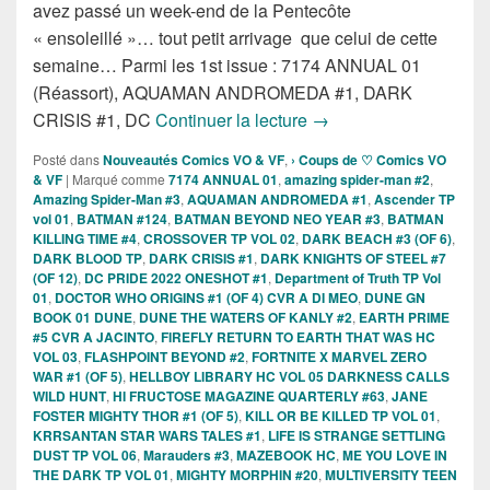
avez passé un week-end de la Pentecôte
« ensoleillé »… tout petit arrivage que celui de cette
semaine… Parmi les 1st issue : 7174 ANNUAL 01
(Réassort), AQUAMAN ANDROMEDA #1, DARK
Sorties des Comics VO 
CRISIS #1, DC
Continuer la lecture
→
Posté dans
Nouveautés Comics VO & VF
,
› Coups de ♡ Comics VO
& VF
|
Marqué comme
7174 ANNUAL 01
,
amazing spider-man #2
,
Amazing Spider-Man #3
,
AQUAMAN ANDROMEDA #1
,
Ascender TP
vol 01
,
BATMAN #124
,
BATMAN BEYOND NEO YEAR #3
,
BATMAN
KILLING TIME #4
,
CROSSOVER TP VOL 02
,
DARK BEACH #3 (OF 6)
,
DARK BLOOD TP
,
DARK CRISIS #1
,
DARK KNIGHTS OF STEEL #7
(OF 12)
,
DC PRIDE 2022 ONESHOT #1
,
Department of Truth TP Vol
01
,
DOCTOR WHO ORIGINS #1 (OF 4) CVR A DI MEO
,
DUNE GN
BOOK 01 DUNE
,
DUNE THE WATERS OF KANLY #2
,
EARTH PRIME
#5 CVR A JACINTO
,
FIREFLY RETURN TO EARTH THAT WAS HC
VOL 03
,
FLASHPOINT BEYOND #2
,
FORTNITE X MARVEL ZERO
WAR #1 (OF 5)
,
HELLBOY LIBRARY HC VOL 05 DARKNESS CALLS
WILD HUNT
,
HI FRUCTOSE MAGAZINE QUARTERLY #63
,
JANE
FOSTER MIGHTY THOR #1 (OF 5)
,
KILL OR BE KILLED TP VOL 01
,
KRRSANTAN STAR WARS TALES #1
,
LIFE IS STRANGE SETTLING
DUST TP VOL 06
,
Marauders #3
,
MAZEBOOK HC
,
ME YOU LOVE IN
THE DARK TP VOL 01
,
MIGHTY MORPHIN #20
,
MULTIVERSITY TEEN