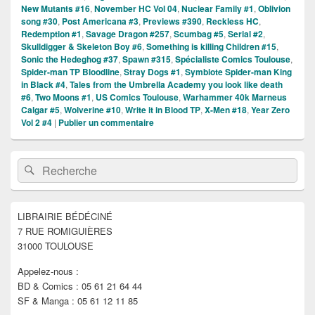
New Mutants #16
,
November HC Vol 04
,
Nuclear Family #1
,
Oblivion
song #30
,
Post Americana #3
,
Previews #390
,
Reckless HC
,
Redemption #1
,
Savage Dragon #257
,
Scumbag #5
,
Serial #2
,
Skulldigger & Skeleton Boy #6
,
Something is killing Children #15
,
Sonic the Hedeghog #37
,
Spawn #315
,
Spécialiste Comics Toulouse
,
Spider-man TP Bloodline
,
Stray Dogs #1
,
Symbiote Spider-man King
in Black #4
,
Tales from the Umbrella Academy you look like death
#6
,
Two Moons #1
,
US Comics Toulouse
,
Warhammer 40k Marneus
Calgar #5
,
Wolverine #10
,
Write it in Blood TP
,
X-Men #18
,
Year Zero
Vol 2 #4
|
Publier un commentaire
Zone
Recherche :
Rechercher
principale
de
widget
pour
LIBRAIRIE BÉDÉCINÉ
la
7 RUE ROMIGUIÈRES
barre
latérale
31000 TOULOUSE
Appelez-nous :
BD & Comics : 05 61 21 64 44
SF & Manga : 05 61 12 11 85