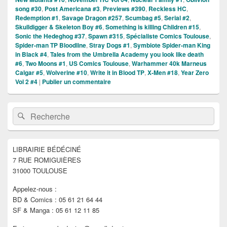
song #30
,
Post Americana #3
,
Previews #390
,
Reckless HC
,
Redemption #1
,
Savage Dragon #257
,
Scumbag #5
,
Serial #2
,
Skulldigger & Skeleton Boy #6
,
Something is killing Children #15
,
Sonic the Hedeghog #37
,
Spawn #315
,
Spécialiste Comics Toulouse
,
Spider-man TP Bloodline
,
Stray Dogs #1
,
Symbiote Spider-man King
in Black #4
,
Tales from the Umbrella Academy you look like death
#6
,
Two Moons #1
,
US Comics Toulouse
,
Warhammer 40k Marneus
Calgar #5
,
Wolverine #10
,
Write it in Blood TP
,
X-Men #18
,
Year Zero
Vol 2 #4
|
Publier un commentaire
Zone
Recherche :
Rechercher
principale
de
widget
pour
LIBRAIRIE BÉDÉCINÉ
la
7 RUE ROMIGUIÈRES
barre
latérale
31000 TOULOUSE
Appelez-nous :
BD & Comics : 05 61 21 64 44
SF & Manga : 05 61 12 11 85