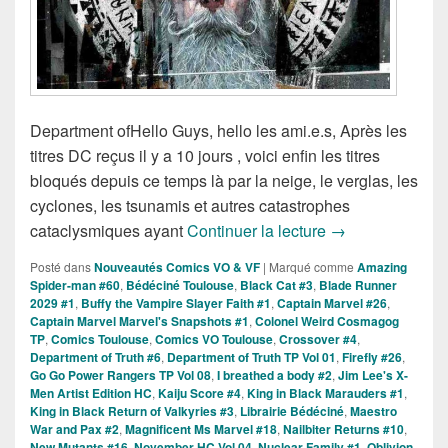
Department ofHello Guys, hello les ami.e.s, Après les
titres DC reçus il y a 10 jours , voici enfin les titres
bloqués depuis ce temps là par la neige, le verglas, les
cyclones, les tsunamis et autres catastrophes
Sorties des Com
cataclysmiques ayant
Continuer la lecture
→
Posté dans
Nouveautés Comics VO & VF
|
Marqué comme
Amazing
Spider-man #60
,
Bédéciné Toulouse
,
Black Cat #3
,
Blade Runner
2029 #1
,
Buffy the Vampire Slayer Faith #1
,
Captain Marvel #26
,
Captain Marvel Marvel's Snapshots #1
,
Colonel Weird Cosmagog
TP
,
Comics Toulouse
,
Comics VO Toulouse
,
Crossover #4
,
Department of Truth #6
,
Department of Truth TP Vol 01
,
Firefly #26
,
Go Go Power Rangers TP Vol 08
,
I breathed a body #2
,
Jim Lee's X-
Men Artist Edition HC
,
Kaiju Score #4
,
King in Black Marauders #1
,
King in Black Return of Valkyries #3
,
Librairie Bédéciné
,
Maestro
War and Pax #2
,
Magnificent Ms Marvel #18
,
Nailbiter Returns #10
,
New Mutants #16
,
November HC Vol 04
,
Nuclear Family #1
,
Oblivion