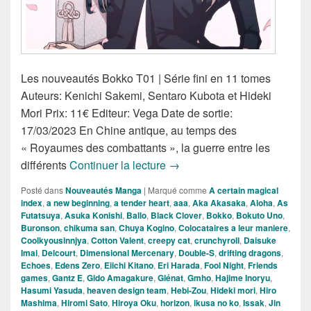
Les nouveautés Bokko T01 | Série fini en 11 tomes
Auteurs: Kenichi Sakemi, Sentaro Kubota et Hideki
Mori Prix: 11€ Editeur: Vega Date de sortie:
17/03/2023 En Chine antique, au temps des
« Royaumes des combattants », la guerre entre les
Nouveautés Mangas de la S
différents
Continuer la lecture
→
Posté dans
Nouveautés Manga
|
Marqué comme
A certain magical
index
,
a new beginning
,
a tender heart
,
aaa
,
Aka Akasaka
,
Aloha
,
As
Futatsuya
,
Asuka Konishi
,
Ballo
,
Black Clover
,
Bokko
,
Bokuto Uno
,
Buronson
,
chikuma san
,
Chuya Kogino
,
Colocataires a leur maniere
,
Coolkyousinnjya
,
Cotton Valent
,
creepy cat
,
crunchyroll
,
Daisuke
Imai
,
Delcourt
,
Dimensional Mercenary
,
Double-S
,
drifting dragons
,
Echoes
,
Edens Zero
,
Eiichi Kitano
,
Eri Harada
,
Fool Night
,
Friends
games
,
Gantz E
,
Gido Amagakure
,
Glénat
,
Gmho
,
Hajime Inoryu
,
Hasumi Yasuda
,
heaven design team
,
Hebi-Zou
,
Hideki mori
,
Hiro
Mashima
,
Hiromi Sato
,
Hiroya Oku
,
horizon
,
ikusa no ko
,
Issak
,
Jin