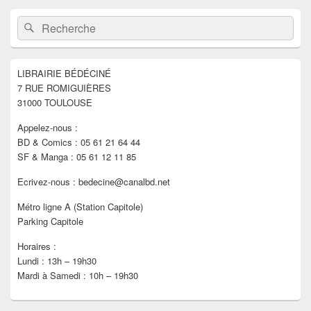
Zone
Recherche :
Rechercher
principale
de
widget
pour
LIBRAIRIE BÉDÉCINÉ
la
7 RUE ROMIGUIÈRES
barre
latérale
31000 TOULOUSE
Appelez-nous :
BD & Comics : 05 61 21 64 44
SF & Manga : 05 61 12 11 85
Ecrivez-nous : bedecine@canalbd.net
Métro ligne A (Station Capitole)
Parking Capitole
Horaires :
Lundi : 13h – 19h30
Mardi à Samedi : 10h – 19h30