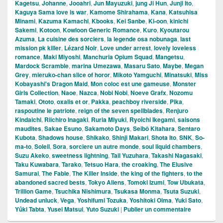
Kagetsu
,
Johanne
,
Jooahri
,
Jun Mayuzuki
,
jung Ji Hun
,
Junji Ito
,
Kaguya Sama love is war
,
Kamome Shirahama
,
Kana
,
Katsuhisa
Minami
,
Kazuma Kamachi
,
Kbooks
,
Kei Sanbe
,
Ki-oon
,
kinichi
Sakemi
,
Kotoon
,
Kowloon Generic Romance
,
Kuro
,
Kyoutarou
Azuma
,
La cuisine des sorciers
,
la legende osa nobunaga
,
last
mission pk killer
,
Lézard Noir
,
Love under arrest
,
lovely loveless
romance
,
Maki Miyoshi
,
Manchuria Opium Squad
,
Mangetsu
,
Mardock Scramble
,
marina Umezawa
,
Masaru Sato
,
Maybe
,
Megan
Grey
,
mieruko-chan slice of horor
,
Mikoto Yamguchi
,
Minatsuki
,
Miss
Kobayashi's Dragon Maid
,
Mon coloc est une gameuse
,
Monster
Girls Collection
,
Naoe
,
Nazca
,
Nobi Nobi
,
Noeve Grafx
,
Nozomu
Tamaki
,
Ototo
,
oxalis et or
,
Pakka
,
peachboy riverside
,
Pika
,
raspoutine le patriote
,
reign of the seven spellblades
,
Renjuro
Kindaichi
,
Riichiro Inagaki
,
Ruria Miyuki
,
Ryoichi Ikegami
,
saisons
maudites
,
Sakae Esuno
,
Sakamoto Days
,
Seibô Kitahara
,
Sentaro
Kubota
,
Shadows house
,
Shikako
,
Shinji Makari
,
Shota Ito
,
SNK
,
So-
ma-to
,
Soleil
,
Sora
,
sorciere un autre monde
,
soul liquid chambers
,
Suzu Akeko
,
sweetness lightning
,
Tail Yuzuhara
,
Takashi Nagasaki
,
Taku Kuwabara
,
Tarako
,
Tetsuo Hara
,
the croaking
,
The Elusive
Samurai
,
The Fable
,
The Killer Inside
,
the king of the fighters
,
to the
abandoned sacred bests
,
Tokyo Aliens
,
Tomoki Izumi
,
Tow Ubukata
,
Trillion Game
,
Tsuchika Nishimura
,
Tsukasa Monma
,
Tsuta Suzuki
,
Undead unluck
,
Vega
,
Yoshifumi Tozuka
,
Yoshitoki Oima
,
Yuki Sato
,
Yûki Tabta
,
Yusei Matsui
,
Yuto Suzuki
|
Publier un commentaire