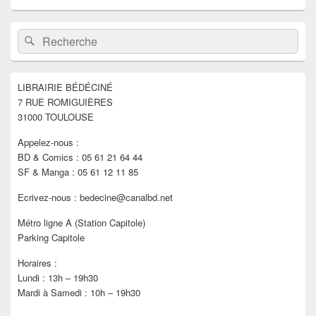
Zone
Recherche :
Rechercher
principale
de
widget
pour
LIBRAIRIE BÉDÉCINÉ
la
7 RUE ROMIGUIÈRES
barre
latérale
31000 TOULOUSE
Appelez-nous :
BD & Comics : 05 61 21 64 44
SF & Manga : 05 61 12 11 85
Ecrivez-nous : bedecine@canalbd.net
Métro ligne A (Station Capitole)
Parking Capitole
Horaires :
Lundi : 13h – 19h30
Mardi à Samedi : 10h – 19h30