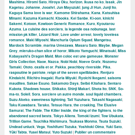
Mashima
,
Hiromi Sato
,
Hiroya Oku
,
horizon
,
ikusa no ko
,
Issak
,
Jin
Kagetsu
,
Johanne
,
Jooahri
,
Jun Mayuzuki
,
jung Ji Hun
,
Junji Ito
,
Kaguya Sama love is war
,
Kamome Shirahama
,
Kana
,
Katsuhisa
Minami
,
Kazuma Kamachi
,
Kbooks
,
Kei Sanbe
,
Ki-oon
,
kinichi
Sakemi
,
Kotoon
,
Kowloon Generic Romance
,
Kuro
,
Kyoutarou
Azuma
,
La cuisine des sorciers
,
la legende osa nobunaga
,
last
mission pk killer
,
Lézard Noir
,
Love under arrest
,
lovely loveless
romance
,
Maki Miyoshi
,
Manchuria Opium Squad
,
Mangetsu
,
Mardock Scramble
,
marina Umezawa
,
Masaru Sato
,
Maybe
,
Megan
Grey
,
mieruko-chan slice of horor
,
Mikoto Yamguchi
,
Minatsuki
,
Miss
Kobayashi's Dragon Maid
,
Mon coloc est une gameuse
,
Monster
Girls Collection
,
Naoe
,
Nazca
,
Nobi Nobi
,
Noeve Grafx
,
Nozomu
Tamaki
,
Ototo
,
oxalis et or
,
Pakka
,
peachboy riverside
,
Pika
,
raspoutine le patriote
,
reign of the seven spellblades
,
Renjuro
Kindaichi
,
Riichiro Inagaki
,
Ruria Miyuki
,
Ryoichi Ikegami
,
saisons
maudites
,
Sakae Esuno
,
Sakamoto Days
,
Seibô Kitahara
,
Sentaro
Kubota
,
Shadows house
,
Shikako
,
Shinji Makari
,
Shota Ito
,
SNK
,
So-
ma-to
,
Soleil
,
Sora
,
sorciere un autre monde
,
soul liquid chambers
,
Suzu Akeko
,
sweetness lightning
,
Tail Yuzuhara
,
Takashi Nagasaki
,
Taku Kuwabara
,
Tarako
,
Tetsuo Hara
,
the croaking
,
The Elusive
Samurai
,
The Fable
,
The Killer Inside
,
the king of the fighters
,
to the
abandoned sacred bests
,
Tokyo Aliens
,
Tomoki Izumi
,
Tow Ubukata
,
Trillion Game
,
Tsuchika Nishimura
,
Tsukasa Monma
,
Tsuta Suzuki
,
Undead unluck
,
Vega
,
Yoshifumi Tozuka
,
Yoshitoki Oima
,
Yuki Sato
,
Yûki Tabta
,
Yusei Matsui
,
Yuto Suzuki
|
Publier un commentaire