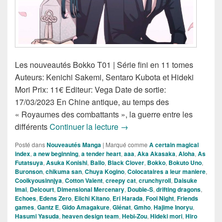
Les nouveautés Bokko T01 | Série fini en 11 tomes
Auteurs: Kenichi Sakemi, Sentaro Kubota et Hideki
Mori Prix: 11€ Editeur: Vega Date de sortie:
17/03/2023 En Chine antique, au temps des
« Royaumes des combattants », la guerre entre les
Nouveautés Mangas de la S
différents
Continuer la lecture
→
Posté dans
Nouveautés Manga
|
Marqué comme
A certain magical
index
,
a new beginning
,
a tender heart
,
aaa
,
Aka Akasaka
,
Aloha
,
As
Futatsuya
,
Asuka Konishi
,
Ballo
,
Black Clover
,
Bokko
,
Bokuto Uno
,
Buronson
,
chikuma san
,
Chuya Kogino
,
Colocataires a leur maniere
,
Coolkyousinnjya
,
Cotton Valent
,
creepy cat
,
crunchyroll
,
Daisuke
Imai
,
Delcourt
,
Dimensional Mercenary
,
Double-S
,
drifting dragons
,
Echoes
,
Edens Zero
,
Eiichi Kitano
,
Eri Harada
,
Fool Night
,
Friends
games
,
Gantz E
,
Gido Amagakure
,
Glénat
,
Gmho
,
Hajime Inoryu
,
Hasumi Yasuda
,
heaven design team
,
Hebi-Zou
,
Hideki mori
,
Hiro