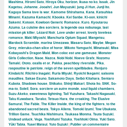
Mashima
,
Hiromi Sato
,
Hiroya Oku
,
horizon
,
ikusa no ko
,
Issak
,
Jin
Kagetsu
,
Johanne
,
Jooahri
,
Jun Mayuzuki
,
jung Ji Hun
,
Junji Ito
,
Kaguya Sama love is war
,
Kamome Shirahama
,
Kana
,
Katsuhisa
Minami
,
Kazuma Kamachi
,
Kbooks
,
Kei Sanbe
,
Ki-oon
,
kinichi
Sakemi
,
Kotoon
,
Kowloon Generic Romance
,
Kuro
,
Kyoutarou
Azuma
,
La cuisine des sorciers
,
la legende osa nobunaga
,
last
mission pk killer
,
Lézard Noir
,
Love under arrest
,
lovely loveless
romance
,
Maki Miyoshi
,
Manchuria Opium Squad
,
Mangetsu
,
Mardock Scramble
,
marina Umezawa
,
Masaru Sato
,
Maybe
,
Megan
Grey
,
mieruko-chan slice of horor
,
Mikoto Yamguchi
,
Minatsuki
,
Miss
Kobayashi's Dragon Maid
,
Mon coloc est une gameuse
,
Monster
Girls Collection
,
Naoe
,
Nazca
,
Nobi Nobi
,
Noeve Grafx
,
Nozomu
Tamaki
,
Ototo
,
oxalis et or
,
Pakka
,
peachboy riverside
,
Pika
,
raspoutine le patriote
,
reign of the seven spellblades
,
Renjuro
Kindaichi
,
Riichiro Inagaki
,
Ruria Miyuki
,
Ryoichi Ikegami
,
saisons
maudites
,
Sakae Esuno
,
Sakamoto Days
,
Seibô Kitahara
,
Sentaro
Kubota
,
Shadows house
,
Shikako
,
Shinji Makari
,
Shota Ito
,
SNK
,
So-
ma-to
,
Soleil
,
Sora
,
sorciere un autre monde
,
soul liquid chambers
,
Suzu Akeko
,
sweetness lightning
,
Tail Yuzuhara
,
Takashi Nagasaki
,
Taku Kuwabara
,
Tarako
,
Tetsuo Hara
,
the croaking
,
The Elusive
Samurai
,
The Fable
,
The Killer Inside
,
the king of the fighters
,
to the
abandoned sacred bests
,
Tokyo Aliens
,
Tomoki Izumi
,
Tow Ubukata
,
Trillion Game
,
Tsuchika Nishimura
,
Tsukasa Monma
,
Tsuta Suzuki
,
Undead unluck
,
Vega
,
Yoshifumi Tozuka
,
Yoshitoki Oima
,
Yuki Sato
,
Yûki Tabta
,
Yusei Matsui
,
Yuto Suzuki
|
Publier un commentaire