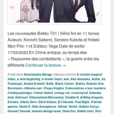
Les nouveautés Bokko T01 | Série fini en 11 tomes
Auteurs: Kenichi Sakemi, Sentaro Kubota et Hideki
Mori Prix: 11€ Editeur: Vega Date de sortie:
17/03/2023 En Chine antique, au temps des
« Royaumes des combattants », la guerre entre les
Nouveautés Mangas de la S
différents
Continuer la lecture
→
Posté dans
Nouveautés Manga
|
Marqué comme
A certain magical
index
,
a new beginning
,
a tender heart
,
aaa
,
Aka Akasaka
,
Aloha
,
As
Futatsuya
,
Asuka Konishi
,
Ballo
,
Black Clover
,
Bokko
,
Bokuto Uno
,
Buronson
,
chikuma san
,
Chuya Kogino
,
Colocataires a leur maniere
,
Coolkyousinnjya
,
Cotton Valent
,
creepy cat
,
crunchyroll
,
Daisuke
Imai
,
Delcourt
,
Dimensional Mercenary
,
Double-S
,
drifting dragons
,
Echoes
,
Edens Zero
,
Eiichi Kitano
,
Eri Harada
,
Fool Night
,
Friends
games
,
Gantz E
,
Gido Amagakure
,
Glénat
,
Gmho
,
Hajime Inoryu
,
Hasumi Yasuda
,
heaven design team
,
Hebi-Zou
,
Hideki mori
,
Hiro