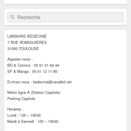
Zone
Recherche :
Rechercher
principale
de
widget
pour
LIBRAIRIE BÉDÉCINÉ
la
7 RUE ROMIGUIÈRES
barre
latérale
31000 TOULOUSE
Appelez-nous :
BD & Comics : 05 61 21 64 44
SF & Manga : 05 61 12 11 85
Ecrivez-nous : bedecine@canalbd.net
Métro ligne A (Station Capitole)
Parking Capitole
Horaires :
Lundi : 13h – 19h30
Mardi à Samedi : 10h – 19h30