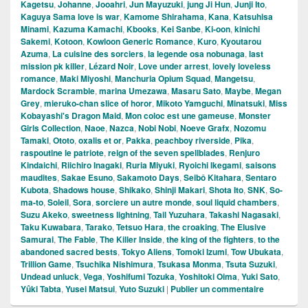
Kagetsu
,
Johanne
,
Jooahri
,
Jun Mayuzuki
,
jung Ji Hun
,
Junji Ito
,
Kaguya Sama love is war
,
Kamome Shirahama
,
Kana
,
Katsuhisa
Minami
,
Kazuma Kamachi
,
Kbooks
,
Kei Sanbe
,
Ki-oon
,
kinichi
Sakemi
,
Kotoon
,
Kowloon Generic Romance
,
Kuro
,
Kyoutarou
Azuma
,
La cuisine des sorciers
,
la legende osa nobunaga
,
last
mission pk killer
,
Lézard Noir
,
Love under arrest
,
lovely loveless
romance
,
Maki Miyoshi
,
Manchuria Opium Squad
,
Mangetsu
,
Mardock Scramble
,
marina Umezawa
,
Masaru Sato
,
Maybe
,
Megan
Grey
,
mieruko-chan slice of horor
,
Mikoto Yamguchi
,
Minatsuki
,
Miss
Kobayashi's Dragon Maid
,
Mon coloc est une gameuse
,
Monster
Girls Collection
,
Naoe
,
Nazca
,
Nobi Nobi
,
Noeve Grafx
,
Nozomu
Tamaki
,
Ototo
,
oxalis et or
,
Pakka
,
peachboy riverside
,
Pika
,
raspoutine le patriote
,
reign of the seven spellblades
,
Renjuro
Kindaichi
,
Riichiro Inagaki
,
Ruria Miyuki
,
Ryoichi Ikegami
,
saisons
maudites
,
Sakae Esuno
,
Sakamoto Days
,
Seibô Kitahara
,
Sentaro
Kubota
,
Shadows house
,
Shikako
,
Shinji Makari
,
Shota Ito
,
SNK
,
So-
ma-to
,
Soleil
,
Sora
,
sorciere un autre monde
,
soul liquid chambers
,
Suzu Akeko
,
sweetness lightning
,
Tail Yuzuhara
,
Takashi Nagasaki
,
Taku Kuwabara
,
Tarako
,
Tetsuo Hara
,
the croaking
,
The Elusive
Samurai
,
The Fable
,
The Killer Inside
,
the king of the fighters
,
to the
abandoned sacred bests
,
Tokyo Aliens
,
Tomoki Izumi
,
Tow Ubukata
,
Trillion Game
,
Tsuchika Nishimura
,
Tsukasa Monma
,
Tsuta Suzuki
,
Undead unluck
,
Vega
,
Yoshifumi Tozuka
,
Yoshitoki Oima
,
Yuki Sato
,
Yûki Tabta
,
Yusei Matsui
,
Yuto Suzuki
|
Publier un commentaire