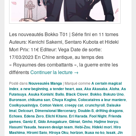
Les nouveautés Bokko T01 | Série fini en 11 tomes
Auteurs: Kenichi Sakemi, Sentaro Kubota et Hideki
Mori Prix: 11€ Editeur: Vega Date de sortie:
17/03/2023 En Chine antique, au temps des
« Royaumes des combattants », la guerre entre les
Nouveautés Mangas de la S
différents
Continuer la lecture
→
Posté dans
Nouveautés Manga
|
Marqué comme
A certain magical
index
,
a new beginning
,
a tender heart
,
aaa
,
Aka Akasaka
,
Aloha
,
As
Futatsuya
,
Asuka Konishi
,
Ballo
,
Black Clover
,
Bokko
,
Bokuto Uno
,
Buronson
,
chikuma san
,
Chuya Kogino
,
Colocataires a leur maniere
,
Coolkyousinnjya
,
Cotton Valent
,
creepy cat
,
crunchyroll
,
Daisuke
Imai
,
Delcourt
,
Dimensional Mercenary
,
Double-S
,
drifting dragons
,
Echoes
,
Edens Zero
,
Eiichi Kitano
,
Eri Harada
,
Fool Night
,
Friends
games
,
Gantz E
,
Gido Amagakure
,
Glénat
,
Gmho
,
Hajime Inoryu
,
Hasumi Yasuda
,
heaven design team
,
Hebi-Zou
,
Hideki mori
,
Hiro
Mashima
,
Hiromi Sato
,
Hiroya Oku
,
horizon
,
ikusa no ko
,
Issak
,
Jin