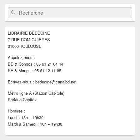
Zone
Recherche :
Rechercher
principale
de
widget
pour
LIBRAIRIE BÉDÉCINÉ
la
7 RUE ROMIGUIÈRES
barre
latérale
31000 TOULOUSE
Appelez-nous :
BD & Comics : 05 61 21 64 44
SF & Manga : 05 61 12 11 85
Ecrivez-nous : bedecine@canalbd.net
Métro ligne A (Station Capitole)
Parking Capitole
Horaires :
Lundi : 13h – 19h30
Mardi à Samedi : 10h – 19h30