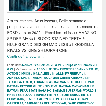
Amies lectrices, Amis lecteurs, Belle semaine en
perspective avec son lot de suites… à une semaine du
FCBD version 2022… Parmi les 1st issue: AMAZING
SPIDER-MAN#1, BLOOD-STAINED TEETH #1,
HULK GRAND DESIGN MADNESS #1, GODZILLA
RIVALS VS KING GHIDORAH ONE
Sorties des Comics VO de la semaine du
Continuer la lecture
→
Posté dans
Nouveautés Comics VO & VF
,
› Coups de ♡ Comics VO
& VF
|
Marqué comme
ABSOLUTE NEW FRONTIER 15 ANNIV ED HC
,
ACTION COMICS #1042
,
ALIEN #11
,
ALL NEW FIREFLY #3
,
AMAZING SPIDER-MAN#1
,
AQUAMAN GREEN ARROW DEEP
TARGET #7 CVR B
,
AQUAMEN #3
,
BATMAN 89 #5 HUGHES VAR
,
BATMAN BEYOND WHITE KNIGHT #2
,
BATMAN CATWOMAN #11
,
BATMAN FEAR STATE SAGA HC
,
BATMAN SUPERMAN WORLD'S
FINEST #2
,
BLOOD-STAINED TEETH #1
,
BLUE BARON ENTER
BLOWBACK
,
BRZRKR #8
,
BYLINES IN BLOOD #4
,
CAPTAIN
CARTER #2
,
CARNAGE #2 DELL'OTTO VAR
,
DARK KNIGHTS OF