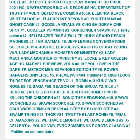
STEEL #6
,
DC POSTER PORTFOLIO CLAY MANN TP
,
DC PRIDE
2021 HC
,
DEATHSTROKE INC #8
,
DECORUM HC
,
DEPARTMENT OF
TRUTH TP VOL 3
,
DETECTIVE COMICS #1059
,
ELEKTRA BLACK
WHITE BLOOD #1
,
FLASHPOINT BEYOND #0
,
FOURTH MAN #4
,
GHOST CAGE #2
,
GODZILLA RIVALS VS KING GHIDORAH ONE
SHOT #1
,
GODZILLA VS MMPR #2
,
GUNSLINGER SPAWN #7
,
Harley
quinn #14
,
HELLBLAZER RISE & FALL TP
,
HULK GRAND DESIGN
MADNESS #1
,
I AM BATMAN #8
,
JEFF LEMIRE CONVERSATIONS
SC
,
JOKER #14
,
JUSTICE LEAGUE #75
,
KNIGHTS OF X #1 YOUNG
VAR
,
LADY MECHANIKA MONSTER OF MINISTRY #2
,
LADY
MECHANIKA MONSTER OF MINISTRY #3
,
LOCKE & KEY GOLDEN
AGE HC
,
MARVEL PREVIEWS VOL 6 #8
,
ME YOU LOVE IN THE
DARK TP
,
METEOR MEN EXPANDED EDITION TP #0
,
POWER
RANGERS UNIVERSE #5
,
PREVIEWS #404
,
Punisher 2
,
RIGHTEOUS
THIRST FOR VENGEANCE TP VOL 1
,
ROBIN #13 KUNG VAR
,
ROGUES #2
,
SAGA #58
,
SEASON OF THE BRUJA #2
,
SILK #4
BENGAL VAR
,
SILVER SURFER REBIRTH #4
,
SOMETHING IS
KILLING THE CHILDREN #22
,
SONIC THE HEDGEHOG #49
,
SPAWN
SCORCHED #2
,
SPAWN SCORCHED #3
,
SPAWN SCORCHED #4
,
STAR WARS CRIMSON REIGN #4
,
STEP BY BLOODY STEP #3
,
SWAMP THING #12
,
THOR #24
,
TMNT THE LAST RONIN #5
,
TRIAL
OF AMAZONS #2
,
WE HAVE DEMONS #1
,
WE HAVE DEMONS #2
,
X-
CELLENT #1 YOUNG VAR
,
ZVRC ZOMBIES VS ROBOTS CLASSIC #2
|
Publier un commentaire