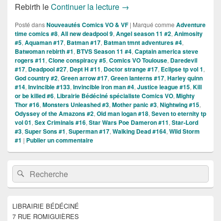
Sorties des Comics VO de la
Rebirth le
Continuer la lecture
→
Posté dans
Nouveautés Comics VO & VF
|
Marqué comme
Adventure
time comics #8
,
All new deadpool 9
,
Angel season 11 #2
,
Animosity
#5
,
Aquaman #17
,
Batman #17
,
Batman tmnt adventures #4
,
Batwoman rebirth #1
,
BTVS Season 11 #4
,
Captain america steve
rogers #11
,
Clone conspiracy #5
,
Comics VO Toulouse
,
Daredevil
#17
,
Deadpool #27
,
Dept H #11
,
Doctor strange #17
,
Eclipse tp vol 1
,
God country #2
,
Green arrow #17
,
Green lanterns #17
,
Harley quinn
#14
,
Invincible #133
,
Invincible iron man #4
,
Justice league #15
,
Kill
or be killed #6
,
Librairie Bédéciné spécialiste Comics VO
,
Mighty
Thor #16
,
Monsters Unleashed #3
,
Mother panic #3
,
Nightwing #15
,
Odyssey of the Amazons #2
,
Old man logan #18
,
Seven to eternity tp
vol 01
,
Sex Criminals #16
,
Star Wars Poe Dameron #11
,
Star-Lord
#3
,
Super Sons #1
,
Superman #17
,
Walking Dead #164
,
Wild Storm
#1
|
Publier un commentaire
Zone
Recherche :
Rechercher
principale
de
widget
pour
LIBRAIRIE BÉDÉCINÉ
la
7 RUE ROMIGUIÈRES
barre