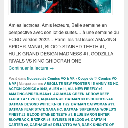
Amies lectrices, Amis lecteurs, Belle semaine en
perspective avec son lot de suites… à une semaine du
FCBD version 2022… Parmi les 1st issue: AMAZING
SPIDER-MAN#1, BLOOD-STAINED TEETH #1,
HULK GRAND DESIGN MADNESS #1, GODZILLA
RIVALS VS KING GHIDORAH ONE
Sorties des Comics VO de la semaine du
Continuer la lecture
→
Posté dans
Nouveautés Comics VO & VF
,
› Coups de ♡ Comics VO
& VF
|
Marqué comme
ABSOLUTE NEW FRONTIER 15 ANNIV ED HC
,
ACTION COMICS #1042
,
ALIEN #11
,
ALL NEW FIREFLY #3
,
AMAZING SPIDER-MAN#1
,
AQUAMAN GREEN ARROW DEEP
TARGET #7 CVR B
,
AQUAMEN #3
,
BATMAN 89 #5 HUGHES VAR
,
BATMAN BEYOND WHITE KNIGHT #2
,
BATMAN CATWOMAN #11
,
BATMAN FEAR STATE SAGA HC
,
BATMAN SUPERMAN WORLD'S
FINEST #2
,
BLOOD-STAINED TEETH #1
,
BLUE BARON ENTER
BLOWBACK
,
BRZRKR #8
,
BYLINES IN BLOOD #4
,
CAPTAIN
CARTER #2
,
CARNAGE #2 DELL'OTTO VAR
,
DARK KNIGHTS OF