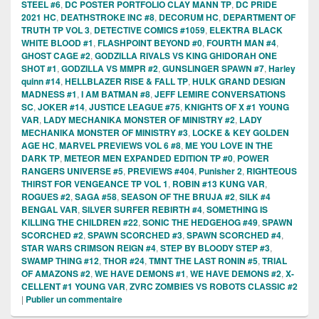
STEEL #6
,
DC POSTER PORTFOLIO CLAY MANN TP
,
DC PRIDE
2021 HC
,
DEATHSTROKE INC #8
,
DECORUM HC
,
DEPARTMENT OF
TRUTH TP VOL 3
,
DETECTIVE COMICS #1059
,
ELEKTRA BLACK
WHITE BLOOD #1
,
FLASHPOINT BEYOND #0
,
FOURTH MAN #4
,
GHOST CAGE #2
,
GODZILLA RIVALS VS KING GHIDORAH ONE
SHOT #1
,
GODZILLA VS MMPR #2
,
GUNSLINGER SPAWN #7
,
Harley
quinn #14
,
HELLBLAZER RISE & FALL TP
,
HULK GRAND DESIGN
MADNESS #1
,
I AM BATMAN #8
,
JEFF LEMIRE CONVERSATIONS
SC
,
JOKER #14
,
JUSTICE LEAGUE #75
,
KNIGHTS OF X #1 YOUNG
VAR
,
LADY MECHANIKA MONSTER OF MINISTRY #2
,
LADY
MECHANIKA MONSTER OF MINISTRY #3
,
LOCKE & KEY GOLDEN
AGE HC
,
MARVEL PREVIEWS VOL 6 #8
,
ME YOU LOVE IN THE
DARK TP
,
METEOR MEN EXPANDED EDITION TP #0
,
POWER
RANGERS UNIVERSE #5
,
PREVIEWS #404
,
Punisher 2
,
RIGHTEOUS
THIRST FOR VENGEANCE TP VOL 1
,
ROBIN #13 KUNG VAR
,
ROGUES #2
,
SAGA #58
,
SEASON OF THE BRUJA #2
,
SILK #4
BENGAL VAR
,
SILVER SURFER REBIRTH #4
,
SOMETHING IS
KILLING THE CHILDREN #22
,
SONIC THE HEDGEHOG #49
,
SPAWN
SCORCHED #2
,
SPAWN SCORCHED #3
,
SPAWN SCORCHED #4
,
STAR WARS CRIMSON REIGN #4
,
STEP BY BLOODY STEP #3
,
SWAMP THING #12
,
THOR #24
,
TMNT THE LAST RONIN #5
,
TRIAL
OF AMAZONS #2
,
WE HAVE DEMONS #1
,
WE HAVE DEMONS #2
,
X-
CELLENT #1 YOUNG VAR
,
ZVRC ZOMBIES VS ROBOTS CLASSIC #2
|
Publier un commentaire