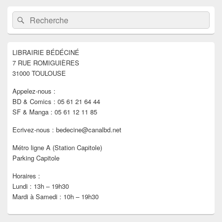
Zone
Recherche :
Rechercher
principale
de
widget
pour
LIBRAIRIE BÉDÉCINÉ
la
7 RUE ROMIGUIÈRES
barre
latérale
31000 TOULOUSE
Appelez-nous :
BD & Comics : 05 61 21 64 44
SF & Manga : 05 61 12 11 85
Ecrivez-nous : bedecine@canalbd.net
Métro ligne A (Station Capitole)
Parking Capitole
Horaires :
Lundi : 13h – 19h30
Mardi à Samedi : 10h – 19h30