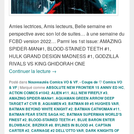
Amies lectrices, Amis lecteurs, Belle semaine en
perspective avec son lot de suites… à une semaine du
FCBD version 2022… Parmi les 1st issue: AMAZING
SPIDER-MAN#1, BLOOD-STAINED TEETH #1,
HULK GRAND DESIGN MADNESS #1, GODZILLA
RIVALS VS KING GHIDORAH ONE
Sorties des Comics VO de la semaine du
Continuer la lecture
→
Posté dans
Nouveautés Comics VO & VF
,
› Coups de ♡ Comics VO
& VF
|
Marqué comme
ABSOLUTE NEW FRONTIER 15 ANNIV ED HC
,
ACTION COMICS #1042
,
ALIEN #11
,
ALL NEW FIREFLY #3
,
AMAZING SPIDER-MAN#1
,
AQUAMAN GREEN ARROW DEEP
TARGET #7 CVR B
,
AQUAMEN #3
,
BATMAN 89 #5 HUGHES VAR
,
BATMAN BEYOND WHITE KNIGHT #2
,
BATMAN CATWOMAN #11
,
BATMAN FEAR STATE SAGA HC
,
BATMAN SUPERMAN WORLD'S
FINEST #2
,
BLOOD-STAINED TEETH #1
,
BLUE BARON ENTER
BLOWBACK
,
BRZRKR #8
,
BYLINES IN BLOOD #4
,
CAPTAIN
CARTER #2
,
CARNAGE #2 DELL'OTTO VAR
,
DARK KNIGHTS OF