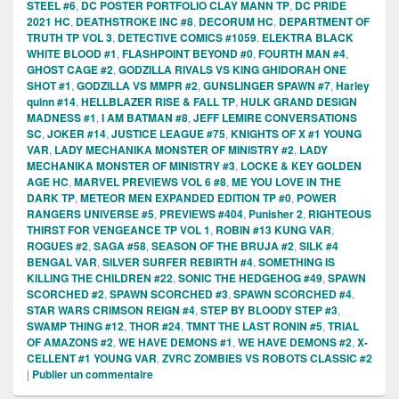
STEEL #6
,
DC POSTER PORTFOLIO CLAY MANN TP
,
DC PRIDE
2021 HC
,
DEATHSTROKE INC #8
,
DECORUM HC
,
DEPARTMENT OF
TRUTH TP VOL 3
,
DETECTIVE COMICS #1059
,
ELEKTRA BLACK
WHITE BLOOD #1
,
FLASHPOINT BEYOND #0
,
FOURTH MAN #4
,
GHOST CAGE #2
,
GODZILLA RIVALS VS KING GHIDORAH ONE
SHOT #1
,
GODZILLA VS MMPR #2
,
GUNSLINGER SPAWN #7
,
Harley
quinn #14
,
HELLBLAZER RISE & FALL TP
,
HULK GRAND DESIGN
MADNESS #1
,
I AM BATMAN #8
,
JEFF LEMIRE CONVERSATIONS
SC
,
JOKER #14
,
JUSTICE LEAGUE #75
,
KNIGHTS OF X #1 YOUNG
VAR
,
LADY MECHANIKA MONSTER OF MINISTRY #2
,
LADY
MECHANIKA MONSTER OF MINISTRY #3
,
LOCKE & KEY GOLDEN
AGE HC
,
MARVEL PREVIEWS VOL 6 #8
,
ME YOU LOVE IN THE
DARK TP
,
METEOR MEN EXPANDED EDITION TP #0
,
POWER
RANGERS UNIVERSE #5
,
PREVIEWS #404
,
Punisher 2
,
RIGHTEOUS
THIRST FOR VENGEANCE TP VOL 1
,
ROBIN #13 KUNG VAR
,
ROGUES #2
,
SAGA #58
,
SEASON OF THE BRUJA #2
,
SILK #4
BENGAL VAR
,
SILVER SURFER REBIRTH #4
,
SOMETHING IS
KILLING THE CHILDREN #22
,
SONIC THE HEDGEHOG #49
,
SPAWN
SCORCHED #2
,
SPAWN SCORCHED #3
,
SPAWN SCORCHED #4
,
STAR WARS CRIMSON REIGN #4
,
STEP BY BLOODY STEP #3
,
SWAMP THING #12
,
THOR #24
,
TMNT THE LAST RONIN #5
,
TRIAL
OF AMAZONS #2
,
WE HAVE DEMONS #1
,
WE HAVE DEMONS #2
,
X-
CELLENT #1 YOUNG VAR
,
ZVRC ZOMBIES VS ROBOTS CLASSIC #2
|
Publier un commentaire