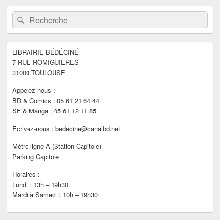
Zone
Recherche :
Rechercher
principale
de
widget
pour
LIBRAIRIE BÉDÉCINÉ
la
7 RUE ROMIGUIÈRES
barre
latérale
31000 TOULOUSE
Appelez-nous :
BD & Comics : 05 61 21 64 44
SF & Manga : 05 61 12 11 85
Ecrivez-nous : bedecine@canalbd.net
Métro ligne A (Station Capitole)
Parking Capitole
Horaires :
Lundi : 13h – 19h30
Mardi à Samedi : 10h – 19h30