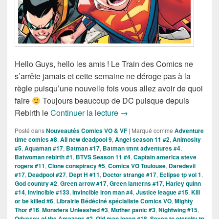
Hello Guys, hello les amis ! Le Train des Comics ne
s’arrête jamais et cette semaine ne déroge pas à la
règle puisqu’une nouvelle fois vous allez avoir de quoi
faire
Toujours beaucoup de DC puisque depuis
Sorties des Comics VO de la
Rebirth le
Continuer la lecture
→
Posté dans
Nouveautés Comics VO & VF
|
Marqué comme
Adventure
time comics #8
,
All new deadpool 9
,
Angel season 11 #2
,
Animosity
#5
,
Aquaman #17
,
Batman #17
,
Batman tmnt adventures #4
,
Batwoman rebirth #1
,
BTVS Season 11 #4
,
Captain america steve
rogers #11
,
Clone conspiracy #5
,
Comics VO Toulouse
,
Daredevil
#17
,
Deadpool #27
,
Dept H #11
,
Doctor strange #17
,
Eclipse tp vol 1
,
God country #2
,
Green arrow #17
,
Green lanterns #17
,
Harley quinn
#14
,
Invincible #133
,
Invincible iron man #4
,
Justice league #15
,
Kill
or be killed #6
,
Librairie Bédéciné spécialiste Comics VO
,
Mighty
Thor #16
,
Monsters Unleashed #3
,
Mother panic #3
,
Nightwing #15
,
Odyssey of the Amazons #2
,
Old man logan #18
,
Seven to eternity tp