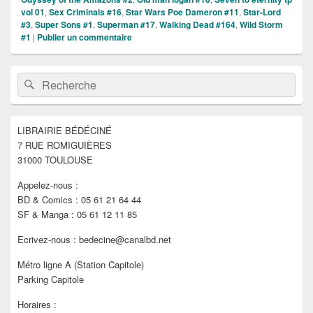
vol 01
,
Sex Criminals #16
,
Star Wars Poe Dameron #11
,
Star-Lord
#3
,
Super Sons #1
,
Superman #17
,
Walking Dead #164
,
Wild Storm
#1
|
Publier un commentaire
Zone
Recherche :
Rechercher
principale
de
widget
pour
LIBRAIRIE BÉDÉCINÉ
la
7 RUE ROMIGUIÈRES
barre
latérale
31000 TOULOUSE
Appelez-nous :
BD & Comics : 05 61 21 64 44
SF & Manga : 05 61 12 11 85
Ecrivez-nous : bedecine@canalbd.net
Métro ligne A (Station Capitole)
Parking Capitole
Horaires :