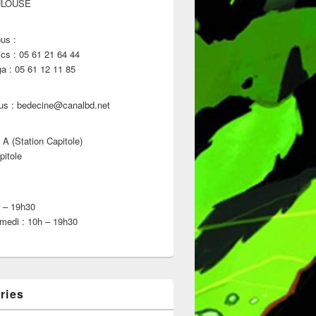
ULOUSE
us :
s : 05 61 21 64 44
 : 05 61 12 11 85
us : bedecine@canalbd.net
 A (Station Capitole)
pitole
h – 19h30
medi : 10h – 19h30
ries