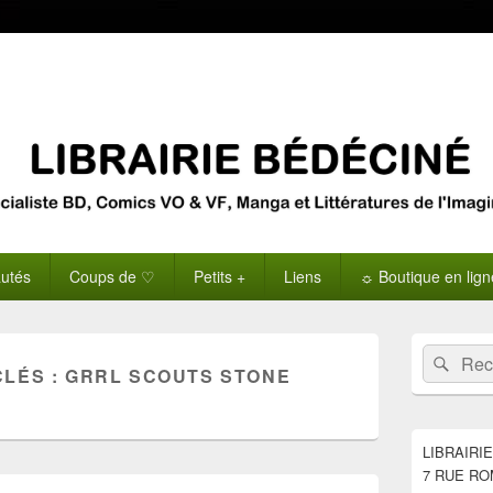
utés
Coups de ♡
Petits +
Liens
☼ Boutique en lig
Zone
Recherche 
Rech
principale
CLÉS :
GRRL SCOUTS STONE
de
widget
pour
la
LIBRAIRI
barre
7 RUE RO
latérale