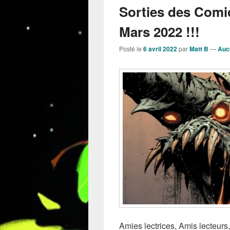
Sorties des Comi
Mars 2022 !!!
Posté le
6 avril 2022
par
Matt B
—
Auc
Amies lectrices, Amis lecteur