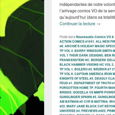
indépendantes de notre volont
l’arrivage comics VO de la se
qu’aujourd’hui (dans sa totalité
Sorties de
Continuer la lecture
→
Posté dans
Nouveautés Comics VO &
ACTION COMICS #1041
,
ALL NEW FIR
#6
,
ARCHIE'S HOLIDAY MAGIC SPEC
TP VOL 4
,
BARRY WINDSOR-SMITH 
VOL 1 THEIR DARK DESIGNS
,
BEN R
FRANKENSTEIN HC
,
BERSERK DELU
BLACK HAMMER VISIONS HC VOL 2
,
TP VOL 1
,
BOLERO #3
,
BRZRKR #7 C
TP VOL 8
,
CAPTAIN AMERICA IRON 
KNIGHTS OF STEEL #5
,
DEADLY CLA
FEUD #1
,
DEPARTMENT OF TRUTH #
FORGOTTEN HOME TP
,
FOURTH MAN
BRIDES
,
GODZILLA VS MMPR POWE
GUNSLINGER SPAWN #5
,
GUNSLING
AM BATMAN #5 CVR B MATTINA
,
IRO
#22
,
MARY JANE BLACK CAT BEYON
UNIVERSE #4
,
PREVIEWS #403
,
PRIM