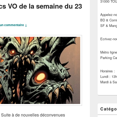
31000 TO
cs VO de la semaine du 23
Appelez-no
BD & Comic
un commentaire ↓
SF & Manga
Ecrivez-no
Métro ligne
Parking Ca
Horaires :
Lundi : 13
Mardi à Sa
Catégo
s, Suite à de nouvelles déconvenues