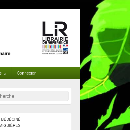
ne ☼
Connexion
:
ercher
E BÉDÉCINÉ
MIGUIÈRES