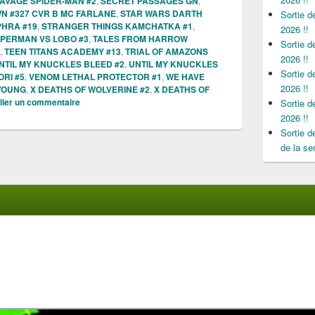
AVAGE SPIDER-MAN #2
,
SECRET PASSAGES GN
,
N #327 CVR B MC FARLANE
,
STAR WARS DARTH
Sortie 
HRA #19
,
STRANGER THINGS KAMCHATKA #1
,
2026 !!
PERMAN VS LOBO #3
,
TALES FROM HARROW
Sortie 
,
TEEN TITANS ACADEMY #13
,
TRIAL OF AMAZONS
2026 !!
NTIL MY KNUCKLES BLEED #2
,
UNTIL MY KNUCKLES
Sortie 
RI #5
,
VENOM LETHAL PROTECTOR #1
,
WE HAVE
2026 !!
 YOUNG
,
X DEATHS OF WOLVERINE #2
,
X DEATHS OF
lier un commentaire
Sortie 
2026 !!
Sortie 
de la se