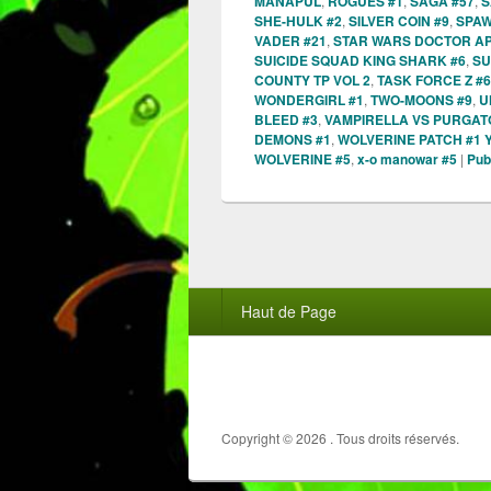
MANAPUL
,
ROGUES #1
,
SAGA #57
,
S
SHE-HULK #2
,
SILVER COIN #9
,
SPAW
VADER #21
,
STAR WARS DOCTOR AP
SUICIDE SQUAD KING SHARK #6
,
SU
COUNTY TP VOL 2
,
TASK FORCE Z #6
WONDERGIRL #1
,
TWO-MOONS #9
,
U
BLEED #3
,
VAMPIRELLA VS PURGATO
DEMONS #1
,
WOLVERINE PATCH #1
WOLVERINE #5
,
x-o manowar #5
|
Pub
Menu
Haut de Page
du
pied
de
page
Copyright © 2026
. Tous droits réservés.