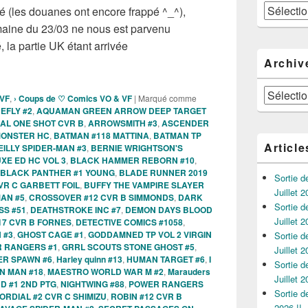
Catégories
é (les douanes ont encore frappé ^_^),
maine du 23/03 ne nous est parvenu
, la partie UK étant arrivée
s Comics VO de la semaine du 23 Mars 2022 !!!
Archiv
Archives
 VF
,
› Coups de ♡ Comics VO & VF
|
Marqué comme
EFLY #2
,
AQUAMAN GREEN ARROW DEEP TARGET
IAL ONE SHOT CVR B
,
ARROWSMITH #3
,
ASCENDER
MONSTER HC
,
BATMAN #118 MATTINA
,
BATMAN TP
Article
EILLY SPIDER-MAN #3
,
BERNIE WRIGHTSON'S
XE ED HC VOL 3
,
BLACK HAMMER REBORN #10
,
BLACK PANTHER #1 YOUNG
,
BLADE RUNNER 2019
Sortie 
VR C GARBETT FOIL
,
BUFFY THE VAMPIRE SLAYER
Juillet 2
MAN #5
,
CROSSOVER #12 CVR B SIMMONDS
,
DARK
Sortie 
SS #51
,
DEATHSTROKE INC #7
,
DEMON DAYS BLOOD
Juillet 2
17 CVR B FORNES
,
DETECTIVE COMICS #1058
,
 #3
,
GHOST CAGE #1
,
GODDAMNED TP VOL 2 VIRGIN
Sortie 
R RANGERS #1
,
GRRL SCOUTS STONE GHOST #5
,
Juillet 2
ER SPAWN #6
,
Harley quinn #13
,
HUMAN TARGET #6
,
I
Sortie 
N MAN #18
,
MAESTRO WORLD WAR M #2
,
Marauders
Juillet 2
D #1 2ND PTG
,
NIGHTWING #88
,
POWER RANGERS
Sortie 
ORDIAL #2 CVR C SHIMIZU
,
ROBIN #12 CVR B
2026 !!