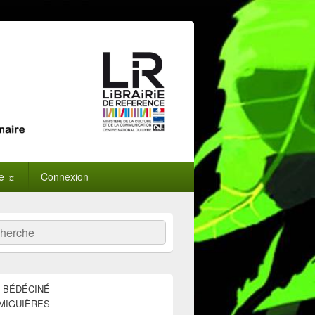
ne ☼
Connexion
:
ercher
E BÉDÉCINÉ
MIGUIÈRES