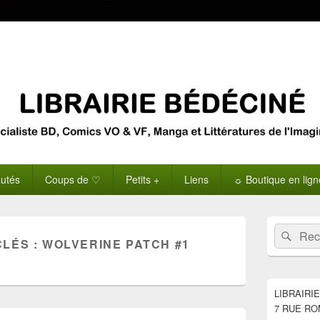
utés
Coups de ♡
Petits +
Liens
☼ Boutique en lig
Zone
Recherche 
Rech
principale
CLÉS :
WOLVERINE PATCH #1
de
widget
pour
la
LIBRAIRI
barre
7 RUE RO
latérale