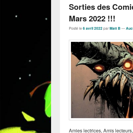
Sorties des Comi
Mars 2022 !!!
Posté le
6 avril 2022
par
Matt B
—
Auc
Amies lectrices, Amis lecteur