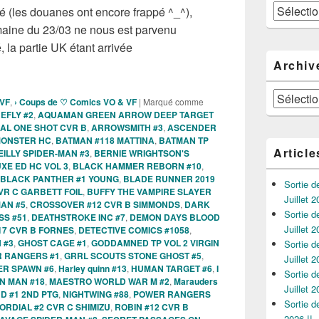
Catégories
é (les douanes ont encore frappé ^_^),
maine du 23/03 ne nous est parvenu
, la partie UK étant arrivée
s Comics VO de la semaine du 23 Mars 2022 !!!
Archiv
Archives
 VF
,
› Coups de ♡ Comics VO & VF
|
Marqué comme
EFLY #2
,
AQUAMAN GREEN ARROW DEEP TARGET
IAL ONE SHOT CVR B
,
ARROWSMITH #3
,
ASCENDER
MONSTER HC
,
BATMAN #118 MATTINA
,
BATMAN TP
Article
EILLY SPIDER-MAN #3
,
BERNIE WRIGHTSON'S
XE ED HC VOL 3
,
BLACK HAMMER REBORN #10
,
BLACK PANTHER #1 YOUNG
,
BLADE RUNNER 2019
Sortie 
VR C GARBETT FOIL
,
BUFFY THE VAMPIRE SLAYER
Juillet 2
MAN #5
,
CROSSOVER #12 CVR B SIMMONDS
,
DARK
Sortie 
SS #51
,
DEATHSTROKE INC #7
,
DEMON DAYS BLOOD
Juillet 2
17 CVR B FORNES
,
DETECTIVE COMICS #1058
,
 #3
,
GHOST CAGE #1
,
GODDAMNED TP VOL 2 VIRGIN
Sortie 
R RANGERS #1
,
GRRL SCOUTS STONE GHOST #5
,
Juillet 2
ER SPAWN #6
,
Harley quinn #13
,
HUMAN TARGET #6
,
I
Sortie 
N MAN #18
,
MAESTRO WORLD WAR M #2
,
Marauders
Juillet 2
D #1 2ND PTG
,
NIGHTWING #88
,
POWER RANGERS
Sortie 
ORDIAL #2 CVR C SHIMIZU
,
ROBIN #12 CVR B
2026 !!