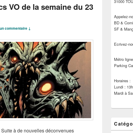
31000 TO
cs VO de la semaine du 23
Appelez-no
BD & Comic
un commentaire ↓
SF & Manga
Ecrivez-no
Métro ligne
Parking Ca
Horaires :
Lundi : 13
Mardi à Sa
Catégo
s, Suite à de nouvelles déconvenues