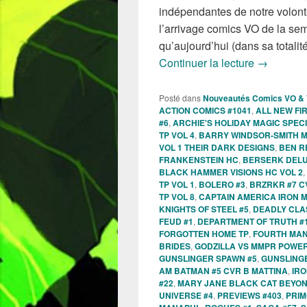
indépendantes de notre volont
l’arrivage comics VO de la se
qu’aujourd’hui (dans sa totalité
Sorties de
Continuer la lecture
→
Posté dans
Nouveautés Comics VO &
ACTION COMICS #1041
,
ALL NEW FIR
#6
,
ARCHIE'S HOLIDAY MAGIC SPEC
TP VOL 4
,
BARRY WINDSOR-SMITH 
VOL 1 THEIR DARK DESIGNS
,
BEN R
FRANKENSTEIN HC
,
BERSERK DELU
BLACK HAMMER VISIONS HC VOL 2
,
TP VOL 1
,
BOLERO #3
,
BRZRKR #7 C
TP VOL 8
,
CAPTAIN AMERICA IRON 
KNIGHTS OF STEEL #5
,
DEADLY CLA
FEUD #1
,
DEPARTMENT OF TRUTH #
FORGOTTEN HOME TP
,
FOURTH MAN
BRIDES
,
GODZILLA VS MMPR POWE
GUNSLINGER SPAWN #5
,
GUNSLING
AM BATMAN #5 CVR B MATTINA
,
IRO
#22
,
MARY JANE BLACK CAT BEYON
UNIVERSE #4
,
PREVIEWS #403
,
PRIM