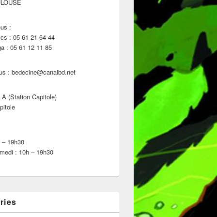
ULOUSE
us :
s : 05 61 21 64 44
 : 05 61 12 11 85
us : bedecine@canalbd.net
 A (Station Capitole)
pitole
h – 19h30
medi : 10h – 19h30
ries