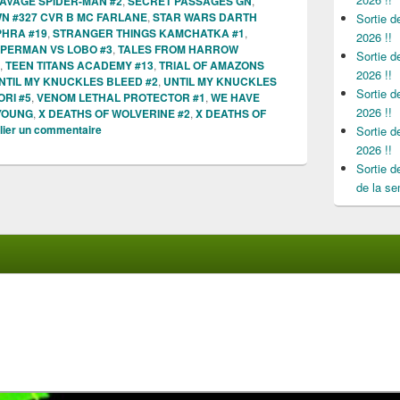
AVAGE SPIDER-MAN #2
,
SECRET PASSAGES GN
,
N #327 CVR B MC FARLANE
,
STAR WARS DARTH
Sortie 
HRA #19
,
STRANGER THINGS KAMCHATKA #1
,
2026 !!
PERMAN VS LOBO #3
,
TALES FROM HARROW
Sortie 
,
TEEN TITANS ACADEMY #13
,
TRIAL OF AMAZONS
2026 !!
NTIL MY KNUCKLES BLEED #2
,
UNTIL MY KNUCKLES
Sortie 
RI #5
,
VENOM LETHAL PROTECTOR #1
,
WE HAVE
2026 !!
 YOUNG
,
X DEATHS OF WOLVERINE #2
,
X DEATHS OF
lier un commentaire
Sortie 
2026 !!
Sortie 
de la se