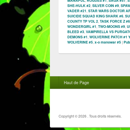
MANAPUL
,
ROGUES #1
,
SAGA #57
,
S
SHE-HULK #2
,
SILVER COIN #9
,
SPAW
VADER #21
,
STAR WARS DOCTOR AP
SUICIDE SQUAD KING SHARK #6
,
SU
COUNTY TP VOL 2
,
TASK FORCE Z #6
WONDERGIRL #1
,
TWO-MOONS #9
,
U
BLEED #3
,
VAMPIRELLA VS PURGATO
DEMONS #1
,
WOLVERINE PATCH #1
WOLVERINE #5
,
x-o manowar #5
|
Pub
Menu
Haut de Page
du
pied
de
page
Copyright © 2026
. Tous droits réservés.