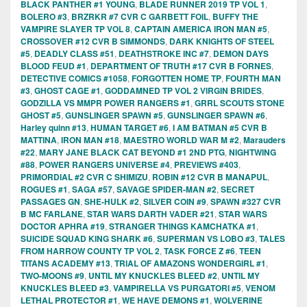
BLACK PANTHER #1 YOUNG
,
BLADE RUNNER 2019 TP VOL 1
,
BOLERO #3
,
BRZRKR #7 CVR C GARBETT FOIL
,
BUFFY THE
VAMPIRE SLAYER TP VOL 8
,
CAPTAIN AMERICA IRON MAN #5
,
CROSSOVER #12 CVR B SIMMONDS
,
DARK KNIGHTS OF STEEL
#5
,
DEADLY CLASS #51
,
DEATHSTROKE INC #7
,
DEMON DAYS
BLOOD FEUD #1
,
DEPARTMENT OF TRUTH #17 CVR B FORNES
,
DETECTIVE COMICS #1058
,
FORGOTTEN HOME TP
,
FOURTH MAN
#3
,
GHOST CAGE #1
,
GODDAMNED TP VOL 2 VIRGIN BRIDES
,
GODZILLA VS MMPR POWER RANGERS #1
,
GRRL SCOUTS STONE
GHOST #5
,
GUNSLINGER SPAWN #5
,
GUNSLINGER SPAWN #6
,
Harley quinn #13
,
HUMAN TARGET #6
,
I AM BATMAN #5 CVR B
MATTINA
,
IRON MAN #18
,
MAESTRO WORLD WAR M #2
,
Marauders
#22
,
MARY JANE BLACK CAT BEYOND #1 2ND PTG
,
NIGHTWING
#88
,
POWER RANGERS UNIVERSE #4
,
PREVIEWS #403
,
PRIMORDIAL #2 CVR C SHIMIZU
,
ROBIN #12 CVR B MANAPUL
,
ROGUES #1
,
SAGA #57
,
SAVAGE SPIDER-MAN #2
,
SECRET
PASSAGES GN
,
SHE-HULK #2
,
SILVER COIN #9
,
SPAWN #327 CVR
B MC FARLANE
,
STAR WARS DARTH VADER #21
,
STAR WARS
DOCTOR APHRA #19
,
STRANGER THINGS KAMCHATKA #1
,
SUICIDE SQUAD KING SHARK #6
,
SUPERMAN VS LOBO #3
,
TALES
FROM HARROW COUNTY TP VOL 2
,
TASK FORCE Z #6
,
TEEN
TITANS ACADEMY #13
,
TRIAL OF AMAZONS WONDERGIRL #1
,
TWO-MOONS #9
,
UNTIL MY KNUCKLES BLEED #2
,
UNTIL MY
KNUCKLES BLEED #3
,
VAMPIRELLA VS PURGATORI #5
,
VENOM
LETHAL PROTECTOR #1
,
WE HAVE DEMONS #1
,
WOLVERINE