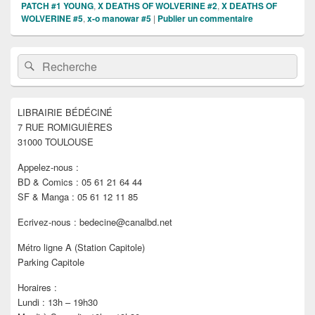
PATCH #1 YOUNG
,
X DEATHS OF WOLVERINE #2
,
X DEATHS OF
WOLVERINE #5
,
x-o manowar #5
|
Publier un commentaire
Zone
Recherche :
Rechercher
principale
de
widget
pour
LIBRAIRIE BÉDÉCINÉ
la
7 RUE ROMIGUIÈRES
barre
latérale
31000 TOULOUSE
Appelez-nous :
BD & Comics : 05 61 21 64 44
SF & Manga : 05 61 12 11 85
Ecrivez-nous : bedecine@canalbd.net
Métro ligne A (Station Capitole)
Parking Capitole
Horaires :
Lundi : 13h – 19h30