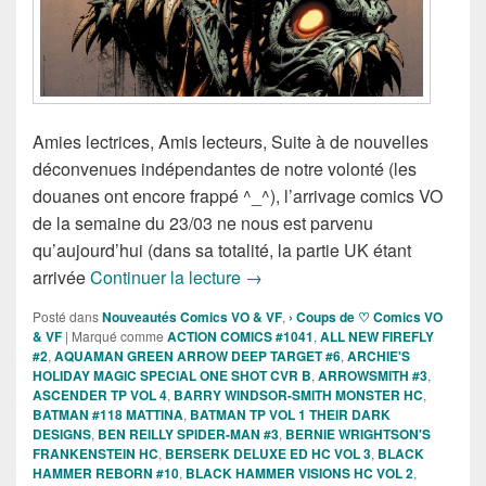
Amies lectrices, Amis lecteurs, Suite à de nouvelles
déconvenues indépendantes de notre volonté (les
douanes ont encore frappé ^_^), l’arrivage comics VO
de la semaine du 23/03 ne nous est parvenu
qu’aujourd’hui (dans sa totalité, la partie UK étant
Sorties des Comics VO de la se
arrivée
Continuer la lecture
→
Posté dans
Nouveautés Comics VO & VF
,
› Coups de ♡ Comics VO
& VF
|
Marqué comme
ACTION COMICS #1041
,
ALL NEW FIREFLY
#2
,
AQUAMAN GREEN ARROW DEEP TARGET #6
,
ARCHIE'S
HOLIDAY MAGIC SPECIAL ONE SHOT CVR B
,
ARROWSMITH #3
,
ASCENDER TP VOL 4
,
BARRY WINDSOR-SMITH MONSTER HC
,
BATMAN #118 MATTINA
,
BATMAN TP VOL 1 THEIR DARK
DESIGNS
,
BEN REILLY SPIDER-MAN #3
,
BERNIE WRIGHTSON'S
FRANKENSTEIN HC
,
BERSERK DELUXE ED HC VOL 3
,
BLACK
HAMMER REBORN #10
,
BLACK HAMMER VISIONS HC VOL 2
,