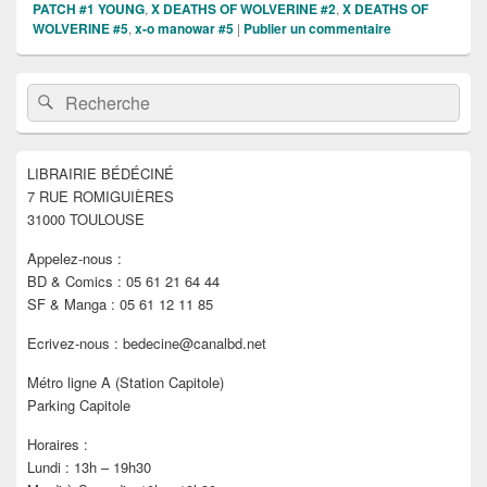
PATCH #1 YOUNG
,
X DEATHS OF WOLVERINE #2
,
X DEATHS OF
WOLVERINE #5
,
x-o manowar #5
|
Publier un commentaire
Zone
Recherche :
Rechercher
principale
de
widget
pour
LIBRAIRIE BÉDÉCINÉ
la
7 RUE ROMIGUIÈRES
barre
latérale
31000 TOULOUSE
Appelez-nous :
BD & Comics : 05 61 21 64 44
SF & Manga : 05 61 12 11 85
Ecrivez-nous : bedecine@canalbd.net
Métro ligne A (Station Capitole)
Parking Capitole
Horaires :
Lundi : 13h – 19h30