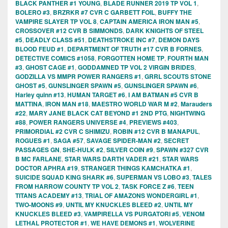
BLACK PANTHER #1 YOUNG
,
BLADE RUNNER 2019 TP VOL 1
,
BOLERO #3
,
BRZRKR #7 CVR C GARBETT FOIL
,
BUFFY THE
VAMPIRE SLAYER TP VOL 8
,
CAPTAIN AMERICA IRON MAN #5
,
CROSSOVER #12 CVR B SIMMONDS
,
DARK KNIGHTS OF STEEL
#5
,
DEADLY CLASS #51
,
DEATHSTROKE INC #7
,
DEMON DAYS
BLOOD FEUD #1
,
DEPARTMENT OF TRUTH #17 CVR B FORNES
,
DETECTIVE COMICS #1058
,
FORGOTTEN HOME TP
,
FOURTH MAN
#3
,
GHOST CAGE #1
,
GODDAMNED TP VOL 2 VIRGIN BRIDES
,
GODZILLA VS MMPR POWER RANGERS #1
,
GRRL SCOUTS STONE
GHOST #5
,
GUNSLINGER SPAWN #5
,
GUNSLINGER SPAWN #6
,
Harley quinn #13
,
HUMAN TARGET #6
,
I AM BATMAN #5 CVR B
MATTINA
,
IRON MAN #18
,
MAESTRO WORLD WAR M #2
,
Marauders
#22
,
MARY JANE BLACK CAT BEYOND #1 2ND PTG
,
NIGHTWING
#88
,
POWER RANGERS UNIVERSE #4
,
PREVIEWS #403
,
PRIMORDIAL #2 CVR C SHIMIZU
,
ROBIN #12 CVR B MANAPUL
,
ROGUES #1
,
SAGA #57
,
SAVAGE SPIDER-MAN #2
,
SECRET
PASSAGES GN
,
SHE-HULK #2
,
SILVER COIN #9
,
SPAWN #327 CVR
B MC FARLANE
,
STAR WARS DARTH VADER #21
,
STAR WARS
DOCTOR APHRA #19
,
STRANGER THINGS KAMCHATKA #1
,
SUICIDE SQUAD KING SHARK #6
,
SUPERMAN VS LOBO #3
,
TALES
FROM HARROW COUNTY TP VOL 2
,
TASK FORCE Z #6
,
TEEN
TITANS ACADEMY #13
,
TRIAL OF AMAZONS WONDERGIRL #1
,
TWO-MOONS #9
,
UNTIL MY KNUCKLES BLEED #2
,
UNTIL MY
KNUCKLES BLEED #3
,
VAMPIRELLA VS PURGATORI #5
,
VENOM
LETHAL PROTECTOR #1
,
WE HAVE DEMONS #1
,
WOLVERINE