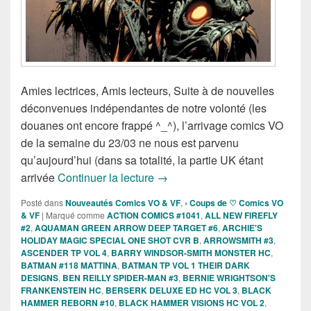
Amies lectrices, Amis lecteurs, Suite à de nouvelles
déconvenues indépendantes de notre volonté (les
douanes ont encore frappé ^_^), l’arrivage comics VO
de la semaine du 23/03 ne nous est parvenu
qu’aujourd’hui (dans sa totalité, la partie UK étant
Sorties des Comics VO de la se
arrivée
Continuer la lecture
→
Posté dans
Nouveautés Comics VO & VF
,
› Coups de ♡ Comics VO
& VF
|
Marqué comme
ACTION COMICS #1041
,
ALL NEW FIREFLY
#2
,
AQUAMAN GREEN ARROW DEEP TARGET #6
,
ARCHIE'S
HOLIDAY MAGIC SPECIAL ONE SHOT CVR B
,
ARROWSMITH #3
,
ASCENDER TP VOL 4
,
BARRY WINDSOR-SMITH MONSTER HC
,
BATMAN #118 MATTINA
,
BATMAN TP VOL 1 THEIR DARK
DESIGNS
,
BEN REILLY SPIDER-MAN #3
,
BERNIE WRIGHTSON'S
FRANKENSTEIN HC
,
BERSERK DELUXE ED HC VOL 3
,
BLACK
HAMMER REBORN #10
,
BLACK HAMMER VISIONS HC VOL 2
,