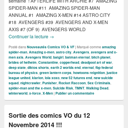
semaine ! AFTERLIFE WITH ARCHIE #7 AMAZING
SPIDER-MAN #11 AMAZING SPIDER-MAN
ANNUAL #1 AMAZING X-MEN #14 ASTRO CITY
#18 AVENGERS #39 AVENGERS AND X-MEN
AXIS #7 (OF 9) AVENGERS WORLD
Sortie des comics VO du 10 Décembre 
Continuer la lecture
→
Posté dans
Nouveautés Comics VO & VF
|
Marqué comme
amazing
spider-man
,
Amazing x-men
,
astro city
,
Avengers
,
avengers and x-
men axis
,
Avengers World
,
batgirl
,
batman eternal
,
bitch planet
,
brides of helheim
,
Constantine
,
copperhead
,
deadpool art of war
,
deep state
,
diktos shorts
,
earth 2 worlds end
,
eternal
,
fbp federal
bureau of physics
,
green lantern corps
,
howtoons reignition
,
justice
league united
,
klarion
,
lola xoxo
,
new 52 futures end
,
new suicide
squad
,
nightcrawler
,
Punisher
,
Rocket Raccoon
,
Sex Criminals
,
spider-man and the x-men
,
Suicide Risk
,
TMNT
,
Walking Dead
,
winterworld
,
x-force
,
X-Men
|
Publier un commentaire
Sortie des comics VO du 12
Novembre 2014 !!!