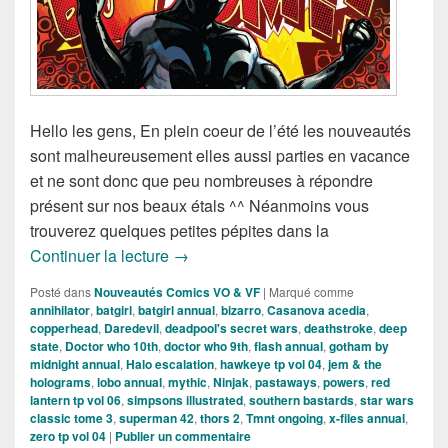
Hello les gens, En plein coeur de l’été les nouveautés
sont malheureusement elles aussi parties en vacance
et ne sont donc que peu nombreuses à répondre
présent sur nos beaux étals ^^ Néanmoins vous
trouverez quelques petites pépites dans la
Sorties des Comics VO de la semaine du
Continuer la lecture
→
Posté dans
Nouveautés Comics VO & VF
|
Marqué comme
annihilator
,
batgirl
,
batgirl annual
,
bizarro
,
Casanova acedia
,
copperhead
,
Daredevil
,
deadpool's secret wars
,
deathstroke
,
deep
state
,
Doctor who 10th
,
doctor who 9th
,
flash annual
,
gotham by
midnight annual
,
Halo escalation
,
hawkeye tp vol 04
,
jem & the
holograms
,
lobo annual
,
mythic
,
Ninjak
,
pastaways
,
powers
,
red
lantern tp vol 06
,
simpsons illustrated
,
southern bastards
,
star wars
classic tome 3
,
superman 42
,
thors 2
,
Tmnt ongoing
,
x-files annual
,
zero tp vol 04
|
Publier un commentaire