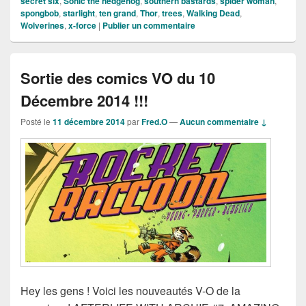
secret six
,
Sonic the hedgehog
,
southern bastards
,
spider woman
,
spongbob
,
starlight
,
ten grand
,
Thor
,
trees
,
Walking Dead
,
Wolverines
,
x-force
|
Publier un commentaire
Sortie des comics VO du 10
Décembre 2014 !!!
Posté le
11 décembre 2014
par
Fred.O
—
Aucun commentaire ↓
Hey les gens ! Voici les nouveautés V-O de la