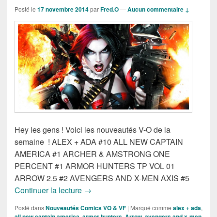
Posté le
17 novembre 2014
par
Fred.O
—
Aucun commentaire ↓
Hey les gens ! Voici les nouveautés V-O de la
semaine ! ALEX + ADA #10 ALL NEW CAPTAIN
AMERICA #1 ARCHER & AMSTRONG ONE
PERCENT #1 ARMOR HUNTERS TP VOL 01
ARROW 2.5 #2 AVENGERS AND X-MEN AXIS #5
Sortie des comics VO du 12 Novembre 
Continuer la lecture
→
Posté dans
Nouveautés Comics VO & VF
|
Marqué comme
alex + ada
,
all new captain america
,
armor hunters
,
Arrow
,
avengers and x-men