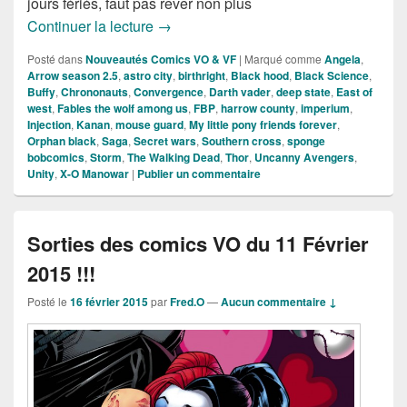
jours fériés, faut pas rêver non plus
Sorties des Comics VO de la semaine 
Continuer la lecture
→
Posté dans
Nouveautés Comics VO & VF
|
Marqué comme
Angela
,
Arrow season 2.5
,
astro city
,
birthright
,
Black hood
,
Black Science
,
Buffy
,
Chrononauts
,
Convergence
,
Darth vader
,
deep state
,
East of
west
,
Fables the wolf among us
,
FBP
,
harrow county
,
imperium
,
Injection
,
Kanan
,
mouse guard
,
My little pony friends forever
,
Orphan black
,
Saga
,
Secret wars
,
Southern cross
,
sponge
bobcomics
,
Storm
,
The Walking Dead
,
Thor
,
Uncanny Avengers
,
Unity
,
X-O Manowar
|
Publier un commentaire
Sorties des comics VO du 11 Février
2015 !!!
Posté le
16 février 2015
par
Fred.O
—
Aucun commentaire ↓