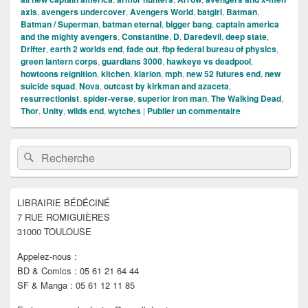
axis
,
avengers undercover
,
Avengers World
,
batgirl
,
Batman
,
Batman / Superman
,
batman eternal
,
bigger bang
,
captain america
and the mighty avengers
,
Constantine
,
D
,
Daredevil
,
deep state
,
Drifter
,
earth 2 worlds end
,
fade out
,
fbp federal bureau of physics
,
green lantern corps
,
guardians 3000
,
hawkeye vs deadpool
,
howtoons reignition
,
kitchen
,
klarion
,
mph
,
new 52 futures end
,
new
suicide squad
,
Nova
,
outcast by kirkman and azaceta
,
resurrectionist
,
spider-verse
,
superior iron man
,
The Walking Dead
,
Thor
,
Unity
,
wilds end
,
wytches
|
Publier un commentaire
Zone
Recherche :
Rechercher
principale
de
widget
pour
LIBRAIRIE BÉDÉCINÉ
la
7 RUE ROMIGUIÈRES
barre
latérale
31000 TOULOUSE
Appelez-nous :
BD & Comics : 05 61 21 64 44
SF & Manga : 05 61 12 11 85