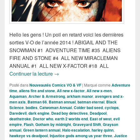
Hello les gens ! Un poil en retard voici les dernières
sorties V-O de l’année 2014 ! ABIGAIL AND THE
SNOWMAN #1 ADVENTURE TIME #35 ALIENS
FIRE AND STONE #4 ALL NEW MIRACLEMAN
ANNUAL #1 ALL NEW X-FACTOR #18 ALL
Sorties des comics VO du 23 Décembre
Continuer la lecture
→
Posté dans
Nouveautés Comics VO & VF
|
Marqué comme
Adventure
time
,
aliens fire and stone
,
All new x-factor
,
All new x-men
,
Aquaman
,
Archer & Armstrong
,
arkham manor
,
avengers and x-
men axis
,
Batman 66
,
Batman annual
,
batman eternal
,
Black
Science
,
bodies
,
Catwoman Annual
,
Colder bad seed
,
cyclops
,
Daredevil
,
dark engine
,
Dead boy detectives
,
Deadpool
,
deathstroke
,
Doctor who
,
earth 2 worlds end
,
East of west
,
evil
empire
,
Flash
,
Gotham by midnight
,
Graveyard Shift
,
Grayson
annual
,
Green lantern annual
,
Halo escalation
,
harley quinn
,
hawkeye vs deadpool
,
Injustice gods among us year three
,
Justice