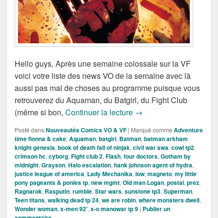
Hello guys, Après une semaine colossale sur la VF
voici votre liste des news VO de la semaine avec là
aussi pas mal de choses au programme puisque vous
retrouverez du Aquaman, du Batgirl, du Fight Club
Sorties des Comics VO d
(même si bon,
Continuer la lecture
→
Posté dans
Nouveautés Comics VO & VF
|
Marqué comme
Adventure
time fionna & cake
,
Aquaman
,
batgirl
,
Batman
,
batman arkham
knight genesis
,
book of death fall of ninjak
,
civil war swa
,
cowl tp2
,
crimson hc
,
cyborg
,
Fight club 2
,
Flash
,
four doctors
,
Gotham by
midnight
,
Grayson
,
Halo escalation
,
hank johnson agent of hydra
,
justice league of america
,
Lady Mechanika
,
low
,
magneto
,
my little
pony pageants & ponies tp
,
new mgmt
,
Old man Logan
,
postal
,
prez
,
Ragnarok
,
Rasputin
,
rumble
,
Star wars
,
sunstone tp3
,
Superman
,
Teen titans
,
walking dead tp 24
,
we are robin
,
where monsters dwell
,
Wonder woman
,
x-men 92'
,
x-o manowar tp 9
|
Publier un
commentaire