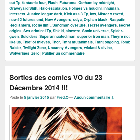
out Tp
,
fantastic four
,
Flash
,
Futurama
,
Gotham by midnight
,
Graveyard Shift
,
Halo escalation
,
Holmes vs houdini
,
inhuman
,
intersect
,
Justice league dark
,
Kick ass 3 Tp
,
low
,
Mister x razed
,
new 52 futures end
,
New Avengers
,
odyc
,
Orphan black
,
Rasputin
,
Red lantern
,
roche limit
,
Sandman overture
,
secret avengers
,
secret
origins
,
Sex criminal Tp
,
Shield
,
sinestro
,
Sonic universe
,
Spider-
gwen
,
Suiciders
,
Superannuated man
,
superior iron man
,
Theyre not
like us
,
Thief of thieves
,
Thor
,
Tmnt mutanimals
,
Tmnt ongoing
,
Tomb
Raider
,
Twilight Zone
,
Uncanny Avengers
,
wicked & divine
,
Wolverines
,
Zero
|
Publier un commentaire
Sorties des comics VO du 23
Décembre 2014 !!!
Posté le
5 janvier 2015
par
Fred.O
—
Aucun commentaire ↓