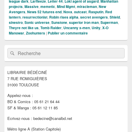
league dark
,
Larfleeze
,
Letter 44
,
Loki agent of asgard
,
Manhattan
projects
,
Massive
,
memetic
,
Mind Mgmt
,
miracleman
,
New
Avengers
,
News 52 futures end
,
Nova
,
outcast
,
Rasputin
,
Red
lantern
,
resurrectionist
,
Robin rises alpha
,
secret avengers
,
Shield
,
sinestro
,
Sonic universe
,
Sunstone
,
superior iron man
,
Superman
,
Theyre not like us
,
Tomb Raider
,
Uncanny x-men
,
Unity
,
X-O
Manowar
,
Zoohunters
|
Publier un commentaire
Zone
Recherche :
Rechercher
principale
de
widget
pour
LIBRAIRIE BÉDÉCINÉ
la
7 RUE ROMIGUIÈRES
barre
latérale
31000 TOULOUSE
Appelez-nous :
BD & Comics : 05 61 21 64 44
SF & Manga : 05 61 12 11 85
Ecrivez-nous : bedecine@canalbd.net
Métro ligne A (Station Capitole)