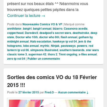
présent sur nos beaux étals ^^ Néanmoins vous
trouverez quelques petites pépites dans la
Sorties des Comics VO de la semaine du
Continuer la lecture
→
Posté dans
Nouveautés Comics VO & VF
|
Marqué comme
annihilator
,
batgirl
,
batgirl annual
,
bizarro
,
Casanova acedia
,
copperhead
,
Daredevil
,
deadpool's secret wars
,
deathstroke
,
deep
state
,
Doctor who 10th
,
doctor who 9th
,
flash annual
,
gotham by
midnight annual
,
Halo escalation
,
hawkeye tp vol 04
,
jem & the
holograms
,
lobo annual
,
mythic
,
Ninjak
,
pastaways
,
powers
,
red
lantern tp vol 06
,
simpsons illustrated
,
southern bastards
,
star wars
classic tome 3
,
superman 42
,
thors 2
,
Tmnt ongoing
,
x-files annual
,
zero tp vol 04
|
Publier un commentaire
Sorties des comics VO du 18 Février
2015 !!!
Posté le
27 février 2015
par
Fred.O
—
Aucun commentaire ↓