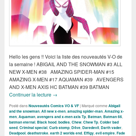
Hello les gens !! Voici la liste des nouveautés V-O de
la semaine ! ABIGAIL AND THE SNOWMAN #3 ALL
NEW X-MEN #38 AMAZING SPIDER-MAN #15
AMAZING X-MEN #17 AQUAMAN #39 AVENGERS
AND X-MEN AXIS HC BATMAN #39 BATMAN
Sorties des comics VO du 18 Février 20
Continuer la lecture
→
Posté dans
Nouveautés Comics VO & VF
|
Marqué comme
Abigail
and the snowman
,
All new x-men
,
amazing spider-man
,
Amazing x-
men
,
Aquaman
,
avengers and x-men axis Tp
,
Batman
,
Batman 66
,
batman eternal
,
Black hood
,
bodies
,
Chew
,
Chew Tp
,
Colder bad
seed
,
Criminal special
,
Curb stomp
,
D4ve
,
Daredevil
,
Darth vader
,
Deadpool
,
deathstroke
,
earth 2 worlds end
,
Effigy
,
evil empire
,
Fade