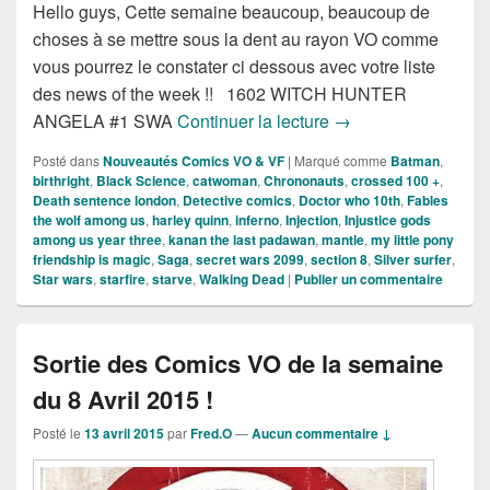
Hello guys, Cette semaine beaucoup, beaucoup de
choses à se mettre sous la dent au rayon VO comme
vous pourrez le constater ci dessous avec votre liste
des news of the week !! 1602 WITCH HUNTER
Sorties des Comics 
ANGELA #1 SWA
Continuer la lecture
→
Posté dans
Nouveautés Comics VO & VF
|
Marqué comme
Batman
,
birthright
,
Black Science
,
catwoman
,
Chrononauts
,
crossed 100 +
,
Death sentence london
,
Detective comics
,
Doctor who 10th
,
Fables
the wolf among us
,
harley quinn
,
inferno
,
Injection
,
Injustice gods
among us year three
,
kanan the last padawan
,
mantle
,
my little pony
friendship is magic
,
Saga
,
secret wars 2099
,
section 8
,
Silver surfer
,
Star wars
,
starfire
,
starve
,
Walking Dead
|
Publier un commentaire
Sortie des Comics VO de la semaine
du 8 Avril 2015 !
Posté le
13 avril 2015
par
Fred.O
—
Aucun commentaire ↓