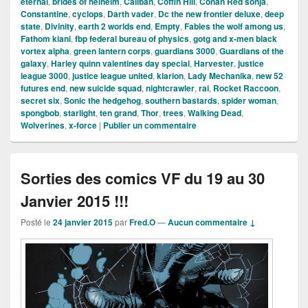
eternal
,
brides of helheim
,
Caliban
,
Coffin Hill
,
Conan Red sonja
,
Constantine
,
cyclops
,
Darth vader
,
Dc the new frontier deluxe
,
deep
state
,
Divinity
,
earth 2 worlds end
,
Empty
,
Fables the wolf among us
,
Fathom kiani
,
fbp federal bureau of physics
,
gotg and x-men black
vortex alpha
,
green lantern corps
,
guardians 3000
,
Guardians of the
galaxy
,
Harley quinn valentines day special
,
Harvester
,
justice
league 3000
,
justice league united
,
klarion
,
Lady Mechanika
,
new 52
futures end
,
new suicide squad
,
nightcrawler
,
rai
,
Rocket Raccoon
,
secret six
,
Sonic the hedgehog
,
southern bastards
,
spider woman
,
spongbob
,
starlight
,
ten grand
,
Thor
,
trees
,
Walking Dead
,
Wolverines
,
x-force
|
Publier un commentaire
Sorties des comics VF du 19 au 30
Janvier 2015 !!!
Posté le
24 janvier 2015
par
Fred.O
—
Aucun commentaire ↓