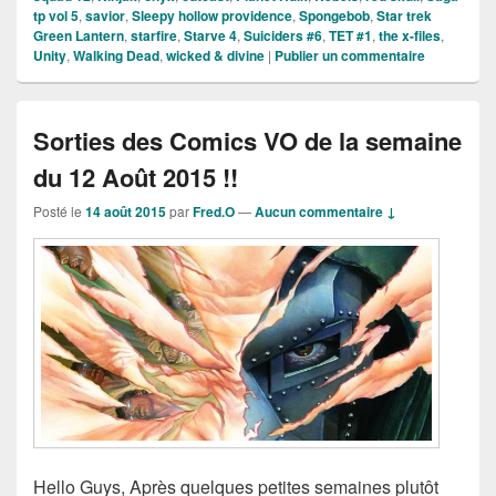
tp vol 5
,
savior
,
Sleepy hollow providence
,
Spongebob
,
Star trek
Green Lantern
,
starfire
,
Starve 4
,
Suiciders #6
,
TET #1
,
the x-files
,
Unity
,
Walking Dead
,
wicked & divine
|
Publier un commentaire
Sorties des Comics VO de la semaine
du 12 Août 2015 !!
Posté le
14 août 2015
par
Fred.O
—
Aucun commentaire ↓
Hello Guys, Après quelques petites semaines plutôt