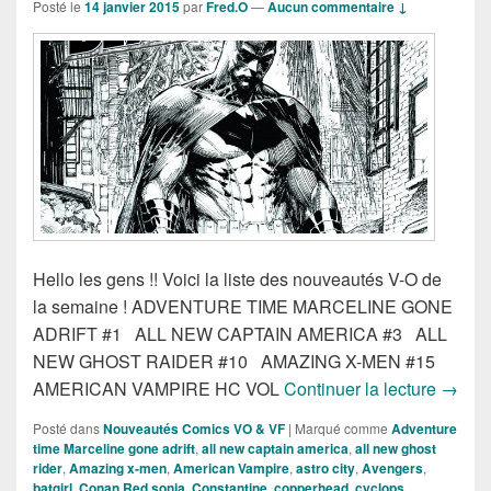
Posté le
14 janvier 2015
par
Fred.O
—
Aucun commentaire ↓
Hello les gens !! Voici la liste des nouveautés V-O de
la semaine ! ADVENTURE TIME MARCELINE GONE
ADRIFT #1 ALL NEW CAPTAIN AMERICA #3 ALL
NEW GHOST RAIDER #10 AMAZING X-MEN #15
Sortie
AMERICAN VAMPIRE HC VOL
Continuer la lecture
→
Posté dans
Nouveautés Comics VO & VF
|
Marqué comme
Adventure
time Marceline gone adrift
,
all new captain america
,
all new ghost
rider
,
Amazing x-men
,
American Vampire
,
astro city
,
Avengers
,
batgirl
,
Conan Red sonja
,
Constantine
,
copperhead
,
cyclops
,