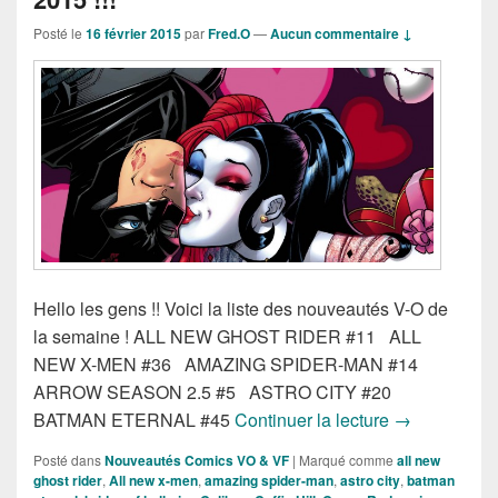
Posté le
16 février 2015
par
Fred.O
—
Aucun commentaire ↓
Hello les gens !! Voici la liste des nouveautés V-O de
la semaine ! ALL NEW GHOST RIDER #11 ALL
NEW X-MEN #36 AMAZING SPIDER-MAN #14
ARROW SEASON 2.5 #5 ASTRO CITY #20
Sorties des c
BATMAN ETERNAL #45
Continuer la lecture
→
Posté dans
Nouveautés Comics VO & VF
|
Marqué comme
all new
ghost rider
,
All new x-men
,
amazing spider-man
,
astro city
,
batman