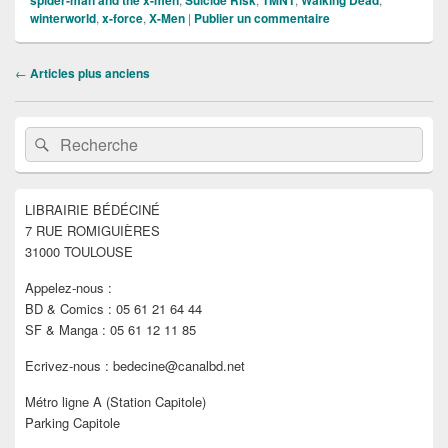
spider-man and the x-men
Suicide Risk
TMNT
Walking Dead
winterworld
,
x-force
,
X-Men
|
Publier un commentaire
Navigation
←
Articles plus anciens
dans
les
Zone
articles
Recherche :
Rechercher
principale
de
widget
pour
LIBRAIRIE BÉDÉCINÉ
la
7 RUE ROMIGUIÈRES
barre
latérale
31000 TOULOUSE
Appelez-nous :
BD & Comics : 05 61 21 64 44
SF & Manga : 05 61 12 11 85
Ecrivez-nous : bedecine@canalbd.net
Métro ligne A (Station Capitole)
Parking Capitole