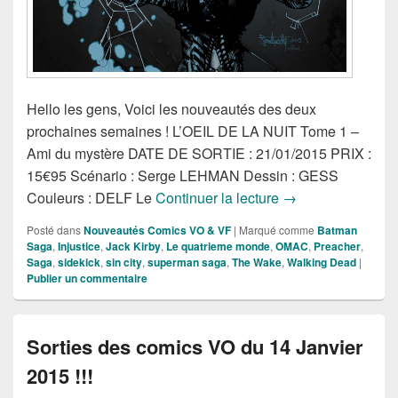
Hello les gens, Voici les nouveautés des deux
prochaines semaines ! L’OEIL DE LA NUIT Tome 1 –
Ami du mystère DATE DE SORTIE : 21/01/2015 PRIX :
15€95 Scénario : Serge LEHMAN Dessin : GESS
Sorties des comics
Couleurs : DELF Le
Continuer la lecture
→
Posté dans
Nouveautés Comics VO & VF
|
Marqué comme
Batman
Saga
,
Injustice
,
Jack Kirby
,
Le quatrieme monde
,
OMAC
,
Preacher
,
Saga
,
sidekick
,
sin city
,
superman saga
,
The Wake
,
Walking Dead
|
Publier un commentaire
Sorties des comics VO du 14 Janvier
2015 !!!