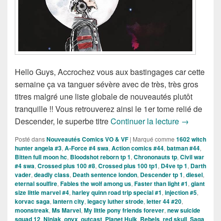
Hello Guys, Accrochez vous aux bastingages car cette
semaine ça va tanguer sévère avec de très, très gros
titres malgré une liste globale de nouveautés plutôt
tranquille !! Vous retrouverez ainsi le 1er tome relié de
Sortie des
Descender, le superbe titre
Continuer la lecture
→
Posté dans
Nouveautés Comics VO & VF
|
Marqué comme
1602 witch
hunter angela #3
,
A-Force #4 swa
,
Action comics #44
,
batman #44
,
Bitten full moon hc
,
Bloodshot reborn tp 1
,
Chrononauts tp
,
Civil war
#4 swa
,
Crossed plus 100 #8
,
Crossed plus 100 tp1
,
D4ve tp 1
,
Darth
vader
,
deadly class
,
Death sentence london
,
Descender tp 1
,
diesel
,
eternal soulfire
,
Fables the wolf among us
,
Faster than light #1
,
giant
size little marvel #4
,
harley quinn road trip special #1
,
injection #5
,
korvac saga
,
lantern city
,
legacy luther strode
,
letter 44 #20
,
moonstreak
,
Ms Marvel
,
My little pony friends forever
,
new suicide
squad 12
,
Ninjak
,
onyx
,
outcast
,
Planet Hulk
,
Rebels
,
red skull
,
Saga