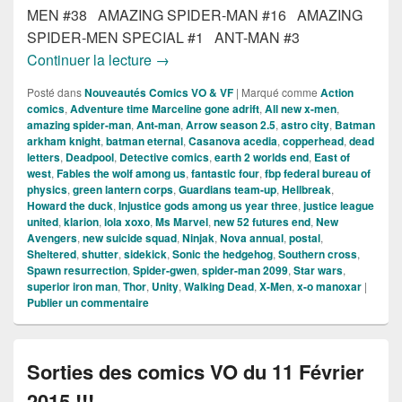
MEN #38 AMAZING SPIDER-MAN #16 AMAZING
SPIDER-MEN SPECIAL #1 ANT-MAN #3
Sorties des comics VO du 11 Mars 2015
Continuer la lecture
→
Posté dans
Nouveautés Comics VO & VF
|
Marqué comme
Action
comics
,
Adventure time Marceline gone adrift
,
All new x-men
,
amazing spider-man
,
Ant-man
,
Arrow season 2.5
,
astro city
,
Batman
arkham knight
,
batman eternal
,
Casanova acedia
,
copperhead
,
dead
letters
,
Deadpool
,
Detective comics
,
earth 2 worlds end
,
East of
west
,
Fables the wolf among us
,
fantastic four
,
fbp federal bureau of
physics
,
green lantern corps
,
Guardians team-up
,
Hellbreak
,
Howard the duck
,
Injustice gods among us year three
,
justice league
united
,
klarion
,
lola xoxo
,
Ms Marvel
,
new 52 futures end
,
New
Avengers
,
new suicide squad
,
Ninjak
,
Nova annual
,
postal
,
Sheltered
,
shutter
,
sidekick
,
Sonic the hedgehog
,
Southern cross
,
Spawn resurrection
,
Spider-gwen
,
spider-man 2099
,
Star wars
,
superior iron man
,
Thor
,
Unity
,
Walking Dead
,
X-Men
,
x-o manoxar
|
Publier un commentaire
Sorties des comics VO du 11 Février
2015 !!!