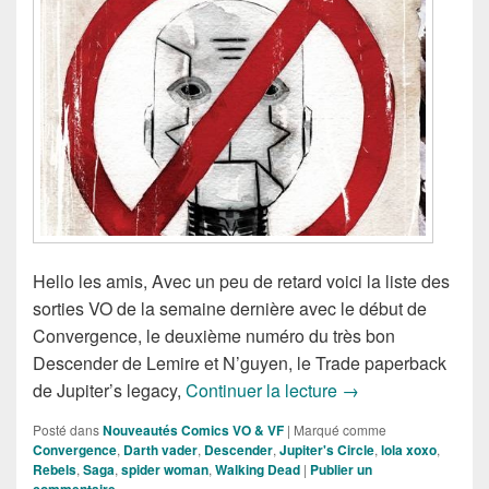
Hello les amis, Avec un peu de retard voici la liste des
sorties VO de la semaine dernière avec le début de
Convergence, le deuxième numéro du très bon
Descender de Lemire et N’guyen, le Trade paperback
Sortie des Comics 
de Jupiter’s legacy,
Continuer la lecture
→
Posté dans
Nouveautés Comics VO & VF
|
Marqué comme
Convergence
,
Darth vader
,
Descender
,
Jupiter's Circle
,
lola xoxo
,
Rebels
,
Saga
,
spider woman
,
Walking Dead
|
Publier un