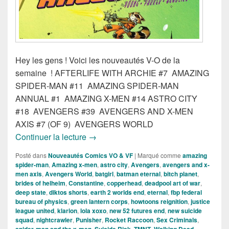
Hey les gens ! Voici les nouveautés V-O de la
semaine ! AFTERLIFE WITH ARCHIE #7 AMAZING
SPIDER-MAN #11 AMAZING SPIDER-MAN
ANNUAL #1 AMAZING X-MEN #14 ASTRO CITY
#18 AVENGERS #39 AVENGERS AND X-MEN
AXIS #7 (OF 9) AVENGERS WORLD
Sortie des comics VO du 10 Décembre 
Continuer la lecture
→
Posté dans
Nouveautés Comics VO & VF
|
Marqué comme
amazing
spider-man
,
Amazing x-men
,
astro city
,
Avengers
,
avengers and x-
men axis
,
Avengers World
,
batgirl
,
batman eternal
,
bitch planet
,
brides of helheim
,
Constantine
,
copperhead
,
deadpool art of war
,
deep state
,
diktos shorts
,
earth 2 worlds end
,
eternal
,
fbp federal
bureau of physics
,
green lantern corps
,
howtoons reignition
,
justice
league united
,
klarion
,
lola xoxo
,
new 52 futures end
,
new suicide
squad
,
nightcrawler
,
Punisher
,
Rocket Raccoon
,
Sex Criminals
,
,
,
,
,