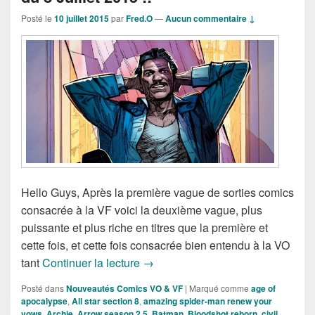
Posté le
10 juillet 2015
par
Fred.O
—
Aucun commentaire ↓
Hello Guys, Après la première vague de sorties comics
consacrée à la VF voici la deuxième vague, plus
puissante et plus riche en titres que la première et
cette fois, et cette fois consacrée bien entendu à la VO
Sorties des Comics VO de la semain
tant
Continuer la lecture
→
Posté dans
Nouveautés Comics VO & VF
|
Marqué comme
age of
apocalypse
,
All star section 8
,
amazing spider-man renew your
vows
,
Archie
,
Arrow season 2.5
,
Batman
,
Bloodshot reborn
,
civil