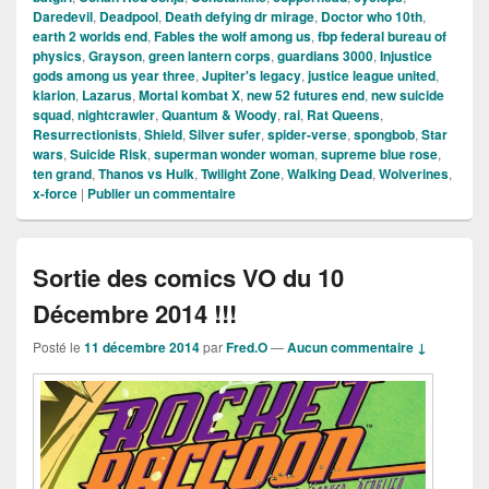
Daredevil
,
Deadpool
,
Death defying dr mirage
,
Doctor who 10th
,
earth 2 worlds end
,
Fables the wolf among us
,
fbp federal bureau of
physics
,
Grayson
,
green lantern corps
,
guardians 3000
,
Injustice
gods among us year three
,
Jupiter's legacy
,
justice league united
,
klarion
,
Lazarus
,
Mortal kombat X
,
new 52 futures end
,
new suicide
squad
,
nightcrawler
,
Quantum & Woody
,
rai
,
Rat Queens
,
Resurrectionists
,
Shield
,
Silver sufer
,
spider-verse
,
spongbob
,
Star
wars
,
Suicide Risk
,
superman wonder woman
,
supreme blue rose
,
ten grand
,
Thanos vs Hulk
,
Twilight Zone
,
Walking Dead
,
Wolverines
,
x-force
|
Publier un commentaire
Sortie des comics VO du 10
Décembre 2014 !!!
Posté le
11 décembre 2014
par
Fred.O
—
Aucun commentaire ↓