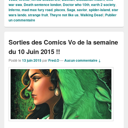
war swa
,
Death sentence london
,
Doctor who 10th
,
earth 2 society
,
inferno
,
mad max fury road
,
pisces
,
Saga
,
savior
,
spider-island
,
star
wars lando
,
strange fruit
,
Theyre not like us
,
Walking Dead
|
Publier
un commentaire
Sorties des Comics Vo de la semaine
du 10 Juin 2015 !!
Posté le
13 juin 2015
par
Fred.O
—
Aucun commentaire ↓