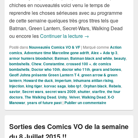
chiches en nouveautés voici venu le temps de
reprendre les choses sérieuses avec au programme
de cette semaine quelques très gros titres tels que
Batman, Green Lantern, Secret-Wars, Walking Dead
Sorties des Comics VO d
ou encore les
Continuer la lecture
→
Posté dans
Nouveautés Comics VO & VF
|
Marqué comme
Action
comics
,
Adventure time Marceline gone adrift
,
Alex + Ada tp 3
,
armor hunters bloodshot
,
Batman
,
Batman black and white
,
beauty
,
bombshells
,
Chew
,
Constantine
,
crossed 100 +
,
dc comics
bombshells
,
Doctor who 10th
,
doctor who 11th
,
gears and bones
,
Geoff Johns présente Green Lantern T 4
,
green arrow & green
lantern
,
Howard the duck
,
imperium
,
inhumans attilan rising
,
Injection
,
king tiger
,
korvac saga
,
lobo tp1
,
Orphan black
,
Rebels
,
savior
,
Secret wars
,
secret wars 2009
,
shutter
,
starfire
,
the four
doctors
,
The Walking Dead
,
Unity
,
Velvet
,
Walking Dead
,
X-O
Manowar
,
years of future past
|
Publier un commentaire
Sorties des Comics VO de la semaine
du 8 Juillet 2015 !!