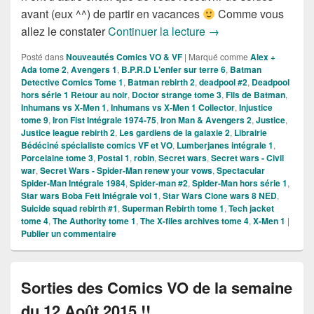
avant (eux ^^) de partir en vacances
Comme vous
Sorties des Comics VF
allez le constater
Continuer la lecture
→
Posté dans
Nouveautés Comics VO & VF
|
Marqué comme
Alex +
Ada tome 2
,
Avengers 1
,
B.P.R.D L'enfer sur terre 6
,
Batman
Detective Comics Tome 1
,
Batman rebirth 2
,
deadpool #2
,
Deadpool
hors série 1 Retour au noir
,
Doctor strange tome 3
,
Fils de Batman
,
Inhumans vs X-Men 1
,
Inhumans vs X-Men 1 Collector
,
Injustice
tome 9
,
Iron Fist Intégrale 1974-75
,
Iron Man & Avengers 2
,
Justice
,
Justice league rebirth 2
,
Les gardiens de la galaxie 2
,
Librairie
Bédéciné spécialiste comics VF et VO
,
Lumberjanes intégrale 1
,
Porcelaine tome 3
,
Postal 1
,
robin
,
Secret wars
,
Secret wars - Civil
war
,
Secret Wars - Spider-Man renew your vows
,
Spectacular
Spider-Man Intégrale 1984
,
Spider-man #2
,
Spider-Man hors série 1
,
Star wars Boba Fett Intégrale vol 1
,
Star Wars Clone wars 8 NED
,
Suicide squad rebirth #1
,
Superman Rebirth tome 1
,
Tech jacket
tome 4
,
The Authority tome 1
,
The X-files archives tome 4
,
X-Men 1
|
Publier un commentaire
Sorties des Comics VO de la semaine
du 12 Août 2015 !!