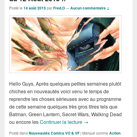
Posté le
14 août 2015
par
Fred.O
—
Aucun commentaire ↓
Hello Guys, Après quelques petites semaines plutôt
chiches en nouveautés voici venu le temps de
reprendre les choses sérieuses avec au programme
de cette semaine quelques très gros titres tels que
Batman, Green Lantern, Secret-Wars, Walking Dead
Sorties des Comics VO d
ou encore les
Continuer la lecture
→
Posté dans
Nouveautés Comics VO & VF
|
Marqué comme
Action