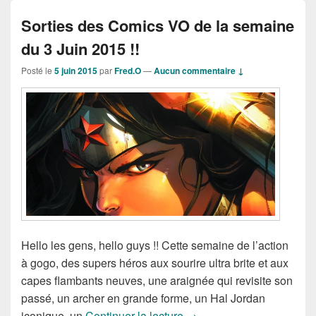
Sorties des Comics VO de la semaine
du 3 Juin 2015 !!
Posté le
5 juin 2015
par
Fred.O
—
Aucun commentaire ↓
Hello les gens, hello guys !! Cette semaine de l’action
à gogo, des supers héros aux sourire ultra brite et aux
capes flambants neuves, une araignée qui revisite son
passé, un archer en grande forme, un Hal Jordan
Sorties des Comics VO de 
iconique, un
Continuer la lecture
→