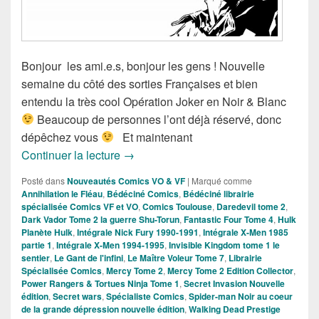
Bonjour les ami.e.s, bonjour les gens ! Nouvelle
semaine du côté des sorties Françaises et bien
entendu la très cool Opération Joker en Noir & Blanc
Beaucoup de personnes l’ont déjà réservé, donc
dépêchez vous
Et maintenant
Sorties des Comics VF de la Semaine 
Continuer la lecture
→
Posté dans
Nouveautés Comics VO & VF
|
Marqué comme
Annihilation le Fléau
,
Bédéciné Comics
,
Bédéciné librairie
spécialisée Comics VF et VO
,
Comics Toulouse
,
Daredevil tome 2
,
Dark Vador Tome 2 la guerre Shu-Torun
,
Fantastic Four Tome 4
,
Hulk
Planète Hulk
,
Intégrale Nick Fury 1990-1991
,
Intégrale X-Men 1985
partie 1
,
Intégrale X-Men 1994-1995
,
Invisible Kingdom tome 1 le
sentier
,
Le Gant de l'infini
,
Le Maître Voleur Tome 7
,
Librairie
Spécialisée Comics
,
Mercy Tome 2
,
Mercy Tome 2 Edition Collector
,
Power Rangers & Tortues Ninja Tome 1
,
Secret Invasion Nouvelle
édition
,
Secret wars
,
Spécialiste Comics
,
Spider-man Noir au coeur
de la grande dépression nouvelle édition
,
Walking Dead Prestige