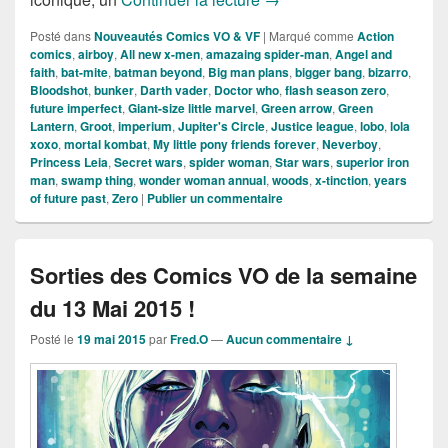
Posté dans
Nouveautés Comics VO & VF
|
Marqué comme
Action
comics
,
airboy
,
All new x-men
,
amazaing spider-man
,
Angel and
faith
,
bat-mite
,
batman beyond
,
Big man plans
,
bigger bang
,
bizarro
,
Bloodshot
,
bunker
,
Darth vader
,
Doctor who
,
flash season zero
,
future imperfect
,
Giant-size little marvel
,
Green arrow
,
Green
Lantern
,
Groot
,
imperium
,
Jupiter's Circle
,
Justice league
,
lobo
,
lola
xoxo
,
mortal kombat
,
My little pony friends forever
,
Neverboy
,
Princess Leia
,
Secret wars
,
spider woman
,
Star wars
,
superior iron
man
,
swamp thing
,
wonder woman annual
,
woods
,
x-tinction
,
years
of future past
,
Zero
|
Publier un commentaire
Sorties des Comics VO de la semaine
du 13 Mai 2015 !
Posté le
19 mai 2015
par
Fred.O
—
Aucun commentaire ↓