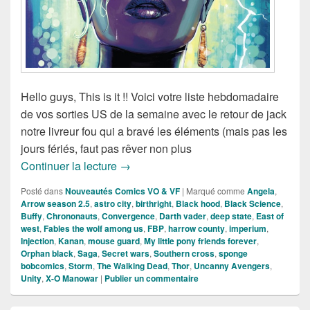
Hello guys, This is it !! Voici votre liste hebdomadaire
de vos sorties US de la semaine avec le retour de jack
notre livreur fou qui a bravé les éléments (mais pas les
jours fériés, faut pas rêver non plus
Sorties des Comics VO de la semaine 
Continuer la lecture
→
Posté dans
Nouveautés Comics VO & VF
|
Marqué comme
Angela
,
Arrow season 2.5
,
astro city
,
birthright
,
Black hood
,
Black Science
,
Buffy
,
Chrononauts
,
Convergence
,
Darth vader
,
deep state
,
East of
west
,
Fables the wolf among us
,
FBP
,
harrow county
,
imperium
,
Injection
,
Kanan
,
mouse guard
,
My little pony friends forever
,
Orphan black
,
Saga
,
Secret wars
,
Southern cross
,
sponge
bobcomics
,
Storm
,
The Walking Dead
,
Thor
,
Uncanny Avengers
,
Unity
,
X-O Manowar
|
Publier un commentaire