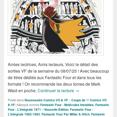
Amies lectrices, Amis lecteurs, Voici le détail des
sorties VF de la semaine du 08/07/25 ! Avec beaucoup
de titres dédiés aux Fantastic Four et dans tous les
formats ! On recommande les deux tomes de Mark
Sorties des comics VF 
Waid en poche,
Continuer la lecture
→
Posté dans
Nouveautés Comics VO & VF
,
› Coups de ♡ Comics VO
& VF
|
Marqué comme
Fantastic Four - Molécules Instables
,
Fantastic
Four : L'Intégrale 1971 – Nouvelle Édition
,
Fantastic Four :
L'intégrale 1982-1983
,
Fantastic Four Par Millar & Hitch
,
Fantastic