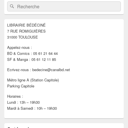
Zone
Recherche :
Rechercher
principale
de
widget
pour
LIBRAIRIE BÉDÉCINÉ
la
7 RUE ROMIGUIÈRES
barre
latérale
31000 TOULOUSE
Appelez-nous :
BD & Comics : 05 61 21 64 44
SF & Manga : 05 61 12 11 85
Ecrivez-nous : bedecine@canalbd.net
Métro ligne A (Station Capitole)
Parking Capitole
Horaires :
Lundi : 13h – 19h30
Mardi à Samedi : 10h – 19h30