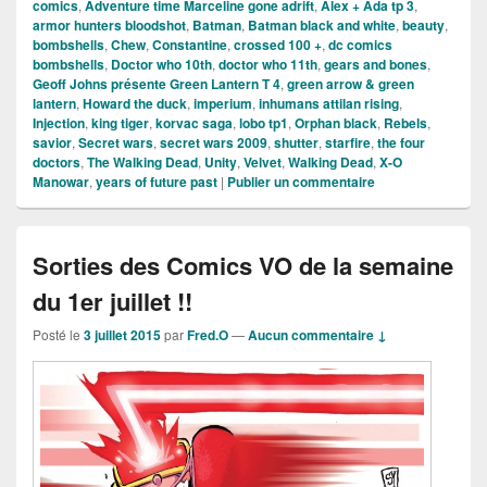
comics
,
Adventure time Marceline gone adrift
,
Alex + Ada tp 3
,
armor hunters bloodshot
,
Batman
,
Batman black and white
,
beauty
,
bombshells
,
Chew
,
Constantine
,
crossed 100 +
,
dc comics
bombshells
,
Doctor who 10th
,
doctor who 11th
,
gears and bones
,
Geoff Johns présente Green Lantern T 4
,
green arrow & green
lantern
,
Howard the duck
,
imperium
,
inhumans attilan rising
,
Injection
,
king tiger
,
korvac saga
,
lobo tp1
,
Orphan black
,
Rebels
,
savior
,
Secret wars
,
secret wars 2009
,
shutter
,
starfire
,
the four
doctors
,
The Walking Dead
,
Unity
,
Velvet
,
Walking Dead
,
X-O
Manowar
,
years of future past
|
Publier un commentaire
Sorties des Comics VO de la semaine
du 1er juillet !!
Posté le
3 juillet 2015
par
Fred.O
—
Aucun commentaire ↓