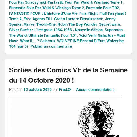
Four Par Straczynski
,
Fantastic Four Par Waid & Wieringo Tome 1
,
Fantastic Four Par Waid & Wieringo Tome 2
,
Fantastic Four T.02
,
FANTASTIC FOUR : L'histoire d'Une Vie
,
Final Night
,
Fluff Fairyland !
Tome 4
,
Free Agents T01
,
Green Lantern Renaissance
,
Jenny
Sparks
,
Marvel Two-In-One
,
Robin The Boy Wonder
,
Secret wars
,
Silver Surfer : L'intégrale 1966-1968 - Nouvelle édition
,
Superman
The World
,
Ultimate Fantastic Four T.01
,
Voici Venir Galactus - Must
Have
,
What If.... ? Galactus
,
WOLVERINE Ennemi D'Etat
,
Wolverine
T04 (sur 5)
|
Publier un commentaire
Sorties des Comics VF de la Semaine
du 14 Octobre 2020 !
Posté le
12 octobre 2020
par
Fred.O
—
Aucun commentaire ↓