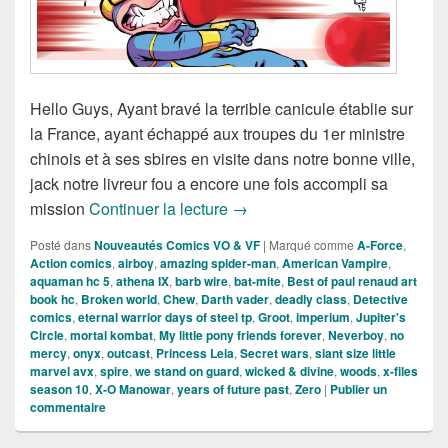
Hello Guys, Ayant bravé la terrible canicule établie sur
la France, ayant échappé aux troupes du 1er ministre
chinois et à ses sbires en visite dans notre bonne ville,
jack notre livreur fou a encore une fois accompli sa
Sorties des Comics VO de la sem
mission
Continuer la lecture
→
Posté dans
Nouveautés Comics VO & VF
|
Marqué comme
A-Force
,
Action comics
,
airboy
,
amazing spider-man
,
American Vampire
,
aquaman hc 5
,
athena IX
,
barb wire
,
bat-mite
,
Best of paul renaud art
book hc
,
Broken world
,
Chew
,
Darth vader
,
deadly class
,
Detective
comics
,
eternal warrior days of steel tp
,
Groot
,
imperium
,
Jupiter's
Circle
,
mortal kombat
,
My little pony friends forever
,
Neverboy
,
no
mercy
,
onyx
,
outcast
,
Princess Leia
,
Secret wars
,
siant size little
marvel avx
,
spire
,
we stand on guard
,
wicked & divine
,
woods
,
x-files
season 10
,
X-O Manowar
,
years of future past
,
Zero
|
Publier un
commentaire