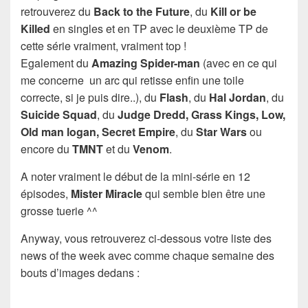
retrouverez du
Back to the Future
, du
Kill or be
Killed
en singles et en TP avec le deuxième TP de
cette série vraiment, vraiment top !
Egalement du
Amazing Spider-man
(avec en ce qui
me concerne un arc qui retisse enfin une toile
correcte, si je puis dire..), du
Flash
, du
Hal Jordan
, du
Suicide Squad
, du
Judge Dredd, Grass Kings, Low,
Old man logan, Secret Empire
, du
Star Wars
ou
encore du
TMNT
et du
Venom
.
A noter vraiment le début de la mini-série en 12
épisodes,
Mister Miracle
qui semble bien être une
grosse tuerie ^^
Anyway, vous retrouverez ci-dessous votre liste des
news of the week avec comme chaque semaine des
bouts d’images dedans :