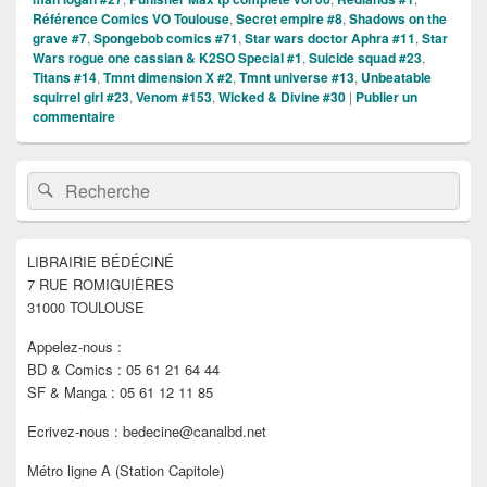
Référence Comics VO Toulouse
,
Secret empire #8
,
Shadows on the
grave #7
,
Spongebob comics #71
,
Star wars doctor Aphra #11
,
Star
Wars rogue one cassian & K2SO Special #1
,
Suicide squad #23
,
Titans #14
,
Tmnt dimension X #2
,
Tmnt universe #13
,
Unbeatable
squirrel girl #23
,
Venom #153
,
Wicked & Divine #30
|
Publier un
commentaire
Zone
Recherche :
Rechercher
principale
de
widget
pour
LIBRAIRIE BÉDÉCINÉ
la
7 RUE ROMIGUIÈRES
barre
latérale
31000 TOULOUSE
Appelez-nous :
BD & Comics : 05 61 21 64 44
SF & Manga : 05 61 12 11 85
Ecrivez-nous : bedecine@canalbd.net
Métro ligne A (Station Capitole)