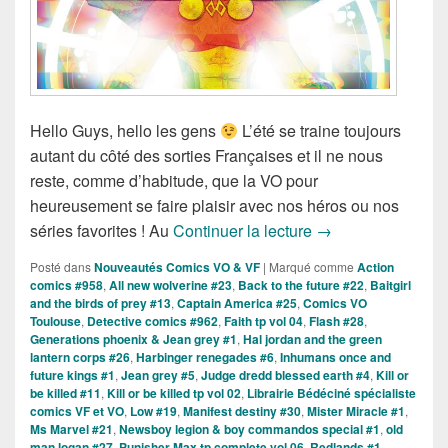
Hello Guys, hello les gens
L’été se traine toujours
autant du côté des sorties Françaises et il ne nous
reste, comme d’habitude, que la VO pour
heureusement se faire plaisir avec nos héros ou nos
Sorties des Comic
séries favorites ! Au
Continuer la lecture
→
Posté dans
Nouveautés Comics VO & VF
|
Marqué comme
Action
comics #958
,
All new wolverine #23
,
Back to the future #22
,
Baitgirl
and the birds of prey #13
,
Captain America #25
,
Comics VO
Toulouse
,
Detective comics #962
,
Faith tp vol 04
,
Flash #28
,
Generations phoenix & Jean grey #1
,
Hal jordan and the green
lantern corps #26
,
Harbinger renegades #6
,
Inhumans once and
future kings #1
,
Jean grey #5
,
Judge dredd blessed earth #4
,
Kill or
be killed #11
,
Kill or be killed tp vol 02
,
Librairie Bédéciné spécialiste
comics VF et VO
,
Low #19
,
Manifest destiny #30
,
Mister Miracle #1
,
Ms Marvel #21
,
Newsboy legion & boy commandos special #1
,
old
man logan #27
,
Punisher Max tp complete vol 06
,
Redlands #1
,