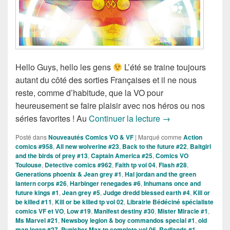
Hello Guys, hello les gens
L’été se traine toujours
autant du côté des sorties Françaises et il ne nous
reste, comme d’habitude, que la VO pour
heureusement se faire plaisir avec nos héros ou nos
Sorties des Comic
séries favorites ! Au
Continuer la lecture
→
Posté dans
Nouveautés Comics VO & VF
|
Marqué comme
Action
comics #958
,
All new wolverine #23
,
Back to the future #22
,
Baitgirl
and the birds of prey #13
,
Captain America #25
,
Comics VO
Toulouse
,
Detective comics #962
,
Faith tp vol 04
,
Flash #28
,
Generations phoenix & Jean grey #1
,
Hal jordan and the green
lantern corps #26
,
Harbinger renegades #6
,
Inhumans once and
future kings #1
,
Jean grey #5
,
Judge dredd blessed earth #4
,
Kill or
be killed #11
,
Kill or be killed tp vol 02
,
Librairie Bédéciné spécialiste
comics VF et VO
,
Low #19
,
Manifest destiny #30
,
Mister Miracle #1
,
Ms Marvel #21
,
Newsboy legion & boy commandos special #1
,
old
man logan #27
,
Punisher Max tp complete vol 06
,
Redlands #1
,