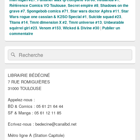
Référence Comics VO Toulouse
,
Secret empire #8
,
Shadows on the
grave #7
,
Spongebob comics #71
,
Star wars doctor Aphra #11
,
Star
Wars rogue one cassian & K2SO Special #1
,
Suicide squad #23
,
Titans #14
,
Tmnt dimension X #2
,
Tmnt universe #13
,
Unbeatable
squirrel girl #23
,
Venom #153
,
Wicked & Divine #30
|
Publier un
commentaire
Zone
Recherche :
Rechercher
principale
de
widget
pour
LIBRAIRIE BÉDÉCINÉ
la
7 RUE ROMIGUIÈRES
barre
latérale
31000 TOULOUSE
Appelez-nous :
BD & Comics : 05 61 21 64 44
SF & Manga : 05 61 12 11 85
Ecrivez-nous : bedecine@canalbd.net
Métro ligne A (Station Capitole)