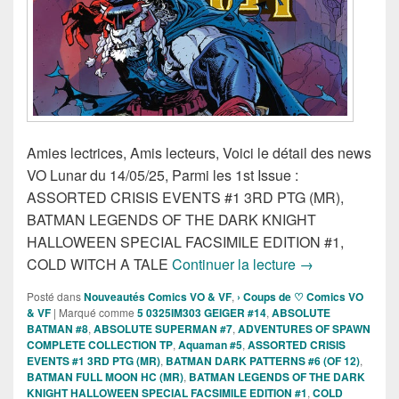
Amies lectrices, Amis lecteurs, Voici le détail des news
VO Lunar du 14/05/25, Parmi les 1st Issue :
ASSORTED CRISIS EVENTS #1 3RD PTG (MR),
BATMAN LEGENDS OF THE DARK KNIGHT
HALLOWEEN SPECIAL FACSIMILE EDITION #1,
Sorties des Com
COLD WITCH A TALE
Continuer la lecture
→
Posté dans
Nouveautés Comics VO & VF
,
› Coups de ♡ Comics VO
& VF
|
Marqué comme
5 0325IM303 GEIGER #14
,
ABSOLUTE
BATMAN #8
,
ABSOLUTE SUPERMAN #7
,
ADVENTURES OF SPAWN
COMPLETE COLLECTION TP
,
Aquaman #5
,
ASSORTED CRISIS
EVENTS #1 3RD PTG (MR)
,
BATMAN DARK PATTERNS #6 (OF 12)
,
BATMAN FULL MOON HC (MR)
,
BATMAN LEGENDS OF THE DARK
KNIGHT HALLOWEEN SPECIAL FACSIMILE EDITION #1
,
COLD