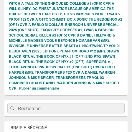
WITCH A TALE OF THE SHROUDED COLLEGE #1 (OF 5) CVR A
WILL SLINEY
,
DC FINEST JUSTICE LEAGUE OF AMERICA THE
BRIDGE BETWEEN EARTHS TP
,
DC VS VAMPIRES WORLD WAR V
#9 (OF 12) CVR A OTTO SCHMIDT
,
DC X SONIC THE HEDGEHOG #2
(OF 5) CVR A PABLO M COLLAR
,
ENERGON UNIVERSE SPECIAL
2025 (ONE SHOT)
,
EXQUISITE CORPSES #1
,
I WAS A FASHION
SCHOOL SERIAL KILLER #2 (OF 5) CVR B DANIEL HILLYARD &
MICHELLE MADSEN VOGUE BEYONCE HOMAGE VAR (MR)
,
INVINCIBLE UNIVERSE BATTLE BEAST #1
,
NIGHTWING TP VOL 01
BLUDHAVEN (2025 EDITION)
,
PHANTOM ROAD #12 (MR)
,
SPAWN
BLACK RITUAL THE BOOK OF NYX #1 (OF 7) 2ND PTG
,
SPAWN
BLACK RITUAL THE BOOK OF NYX #2 (OF 7)
,
SUPERGIRL #1
,
TOXIC AVENGER PINUP SPECIAL #1 (ONE SHOT) CVR A FRED
HARPER (MR)
,
TRANSFORMERS #20 CVR A DANIEL WARREN
JOHNSON & MIKE SPICER
,
TRANSFORMERS TP VOL 03
COMBINER CHAOS DANIEL WARREN JOHNSON & MIKE SPICER
CVR
|
Publier un commentaire
Zone
Recherche :
Rechercher
principale
de
widget
pour
LIBRAIRIE BÉDÉCINÉ
la