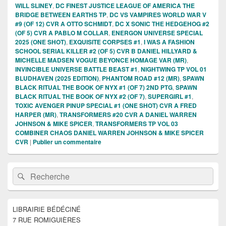
WILL SLINEY
,
DC FINEST JUSTICE LEAGUE OF AMERICA THE
BRIDGE BETWEEN EARTHS TP
,
DC VS VAMPIRES WORLD WAR V
#9 (OF 12) CVR A OTTO SCHMIDT
,
DC X SONIC THE HEDGEHOG #2
(OF 5) CVR A PABLO M COLLAR
,
ENERGON UNIVERSE SPECIAL
2025 (ONE SHOT)
,
EXQUISITE CORPSES #1
,
I WAS A FASHION
SCHOOL SERIAL KILLER #2 (OF 5) CVR B DANIEL HILLYARD &
MICHELLE MADSEN VOGUE BEYONCE HOMAGE VAR (MR)
,
INVINCIBLE UNIVERSE BATTLE BEAST #1
,
NIGHTWING TP VOL 01
BLUDHAVEN (2025 EDITION)
,
PHANTOM ROAD #12 (MR)
,
SPAWN
BLACK RITUAL THE BOOK OF NYX #1 (OF 7) 2ND PTG
,
SPAWN
BLACK RITUAL THE BOOK OF NYX #2 (OF 7)
,
SUPERGIRL #1
,
TOXIC AVENGER PINUP SPECIAL #1 (ONE SHOT) CVR A FRED
HARPER (MR)
,
TRANSFORMERS #20 CVR A DANIEL WARREN
JOHNSON & MIKE SPICER
,
TRANSFORMERS TP VOL 03
COMBINER CHAOS DANIEL WARREN JOHNSON & MIKE SPICER
CVR
|
Publier un commentaire
Zone
Recherche :
Rechercher
principale
de
widget
pour
LIBRAIRIE BÉDÉCINÉ
la
7 RUE ROMIGUIÈRES
barre