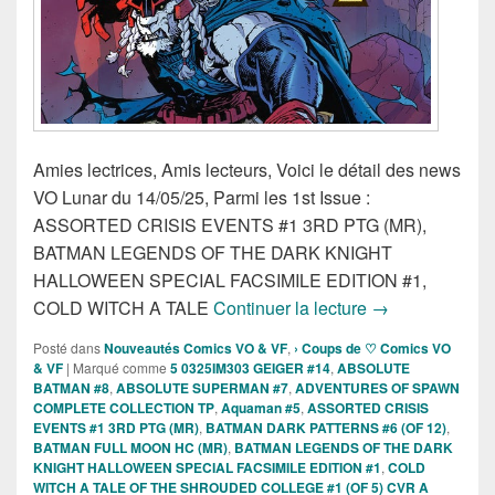
Amies lectrices, Amis lecteurs, Voici le détail des news
VO Lunar du 14/05/25, Parmi les 1st Issue :
ASSORTED CRISIS EVENTS #1 3RD PTG (MR),
BATMAN LEGENDS OF THE DARK KNIGHT
HALLOWEEN SPECIAL FACSIMILE EDITION #1,
Sorties des Com
COLD WITCH A TALE
Continuer la lecture
→
Posté dans
Nouveautés Comics VO & VF
,
› Coups de ♡ Comics VO
& VF
|
Marqué comme
5 0325IM303 GEIGER #14
,
ABSOLUTE
BATMAN #8
,
ABSOLUTE SUPERMAN #7
,
ADVENTURES OF SPAWN
COMPLETE COLLECTION TP
,
Aquaman #5
,
ASSORTED CRISIS
EVENTS #1 3RD PTG (MR)
,
BATMAN DARK PATTERNS #6 (OF 12)
,
BATMAN FULL MOON HC (MR)
,
BATMAN LEGENDS OF THE DARK
KNIGHT HALLOWEEN SPECIAL FACSIMILE EDITION #1
,
COLD
WITCH A TALE OF THE SHROUDED COLLEGE #1 (OF 5) CVR A