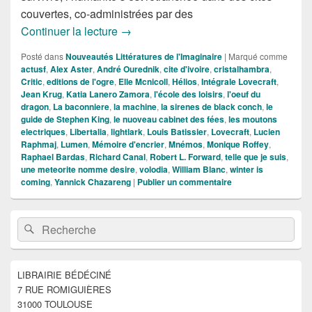
couvertes, co-administrées par des
Nouveautés SFFF de la Semaine du 2
Continuer la lecture
→
Posté dans
Nouveautés Littératures de l'Imaginaire
|
Marqué comme
actusf
,
Alex Aster
,
André Ourednik
,
cite d'ivoire
,
cristalhambra
,
Critic
,
editions de l'ogre
,
Elle Mcnicoll
,
Hélios
,
Intégrale Lovecraft
,
Jean Krug
,
Katia Lanero Zamora
,
l'école des loisirs
,
l'oeuf du
dragon
,
La baconniere
,
la machine
,
la sirenes de black conch
,
le
guide de Stephen King
,
le nuoveau cabinet des fées
,
les moutons
electriques
,
Libertalia
,
lightlark
,
Louis Batissier
,
Lovecraft
,
Lucien
Raphmaj
,
Lumen
,
Mémoire d'encrier
,
Mnémos
,
Monique Roffey
,
Raphael Bardas
,
Richard Canal
,
Robert L. Forward
,
telle que je suis
,
une meteorite nomme desire
,
volodia
,
William Blanc
,
winter is
coming
,
Yannick Chazareng
|
Publier un commentaire
Zone
Recherche :
Rechercher
principale
de
widget
pour
LIBRAIRIE BÉDÉCINÉ
la
7 RUE ROMIGUIÈRES
barre
latérale
31000 TOULOUSE