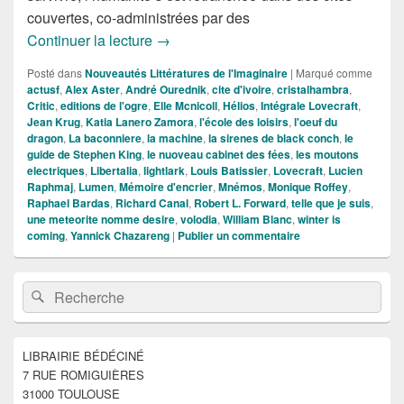
couvertes, co-administrées par des
Nouveautés SFFF de la Semaine du 2
Continuer la lecture
→
Posté dans
Nouveautés Littératures de l'Imaginaire
|
Marqué comme
actusf
,
Alex Aster
,
André Ourednik
,
cite d'ivoire
,
cristalhambra
,
Critic
,
editions de l'ogre
,
Elle Mcnicoll
,
Hélios
,
Intégrale Lovecraft
,
Jean Krug
,
Katia Lanero Zamora
,
l'école des loisirs
,
l'oeuf du
dragon
,
La baconniere
,
la machine
,
la sirenes de black conch
,
le
guide de Stephen King
,
le nuoveau cabinet des fées
,
les moutons
electriques
,
Libertalia
,
lightlark
,
Louis Batissier
,
Lovecraft
,
Lucien
Raphmaj
,
Lumen
,
Mémoire d'encrier
,
Mnémos
,
Monique Roffey
,
Raphael Bardas
,
Richard Canal
,
Robert L. Forward
,
telle que je suis
,
une meteorite nomme desire
,
volodia
,
William Blanc
,
winter is
coming
,
Yannick Chazareng
|
Publier un commentaire
Zone
Recherche :
Rechercher
principale
de
widget
pour
LIBRAIRIE BÉDÉCINÉ
la
7 RUE ROMIGUIÈRES
barre
latérale
31000 TOULOUSE