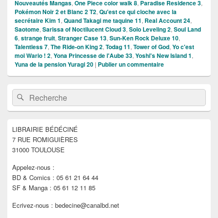
Nouveautés Mangas
,
One Piece color walk 8
,
Paradise Residence 3
,
Pokémon Noir 2 et Blanc 2 T2
,
Qu'est ce qui cloche avec la
secrétaire Kim 1
,
Quand Takagi me taquine 11
,
Real Account 24
,
Saotome
,
Sarissa of Noctilucent Cloud 3
,
Solo Leveling 2
,
Soul Land
6
,
strange fruit
,
Stranger Case 13
,
Sun-Ken Rock Deluxe 10
,
Talentless 7
,
The Ride-on King 2
,
Todag 11
,
Tower of God
,
Yo c'est
moi Wario ! 2
,
Yona Princesse de l'Aube 33
,
Yoshi's New Island 1
,
Yuna de la pension Yuragi 20
|
Publier un commentaire
Zone
Recherche :
Rechercher
principale
de
widget
pour
LIBRAIRIE BÉDÉCINÉ
la
7 RUE ROMIGUIÈRES
barre
latérale
31000 TOULOUSE
Appelez-nous :
BD & Comics : 05 61 21 64 44
SF & Manga : 05 61 12 11 85
Ecrivez-nous : bedecine@canalbd.net