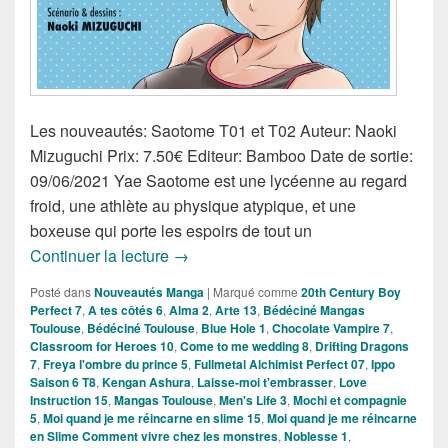
Les nouveautés: Saotome T01 et T02 Auteur: Naoki
Mizuguchi Prix: 7.50€ Editeur: Bamboo Date de sortie:
09/06/2021 Yae Saotome est une lycéenne au regard
froid, une athlète au physique atypique, et une
boxeuse qui porte les espoirs de tout un
Nouveautés Mangas de la semaine du 
Continuer la lecture
→
Posté dans
Nouveautés Manga
|
Marqué comme
20th Century Boy
Perfect 7
,
A tes côtés 6
,
Alma 2
,
Arte 13
,
Bédéciné Mangas
Toulouse
,
Bédéciné Toulouse
,
Blue Hole 1
,
Chocolate Vampire 7
,
Classroom for Heroes 10
,
Come to me wedding 8
,
Drifting Dragons
7
,
Freya l'ombre du prince 5
,
Fullmetal Alchimist Perfect 07
,
Ippo
Saison 6 T8
,
Kengan Ashura
,
Laisse-moi t'embrasser
,
Love
Instruction 15
,
Mangas Toulouse
,
Men's Life 3
,
Mochi et compagnie
5
,
Moi quand je me réincarne en slime 15
,
Moi quand je me réincarne
en Slime Comment vivre chez les monstres
,
Noblesse 1
,