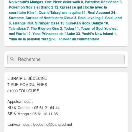
Nouveautés Mangas
,
One Piece color walk 8
,
Paradise Residence 3
,
Pokémon Noir 2 et Blanc 2 T2
,
Qu'est ce qui cloche avec la
secrétaire Kim 1
,
Quand Takagi me taquine 11
,
Real Account 24
,
Saotome
,
Sarissa of Noctilucent Cloud 3
,
Solo Leveling 2
,
Soul Land
6
,
strange fruit
,
Stranger Case 13
,
Sun-Ken Rock Deluxe 10
,
Talentless 7
,
The Ride-on King 2
,
Todag 11
,
Tower of God
,
Yo c'est
moi Wario ! 2
,
Yona Princesse de l'Aube 33
,
Yoshi's New Island 1
,
Yuna de la pension Yuragi 20
|
Publier un commentaire
Zone
Recherche :
Rechercher
principale
de
widget
pour
LIBRAIRIE BÉDÉCINÉ
la
7 RUE ROMIGUIÈRES
barre
latérale
31000 TOULOUSE
Appelez-nous :
BD & Comics : 05 61 21 64 44
SF & Manga : 05 61 12 11 85
Ecrivez-nous : bedecine@canalbd.net