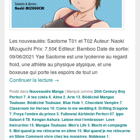
Les nouveautés: Saotome T01 et T02 Auteur: Naoki
Mizuguchi Prix: 7.50€ Editeur: Bamboo Date de sortie:
09/06/2021 Yae Saotome est une lycéenne au regard
froid, une athlète au physique atypique, et une
boxeuse qui porte les espoirs de tout un
Nouveautés Mangas de la semaine du 
Continuer la lecture
→
Posté dans
Nouveautés Manga
|
Marqué comme
20th Century Boy
Perfect 7
,
A tes côtés 6
,
Alma 2
,
Arte 13
,
Bédéciné Mangas
Toulouse
,
Bédéciné Toulouse
,
Blue Hole 1
,
Chocolate Vampire 7
,
Classroom for Heroes 10
,
Come to me wedding 8
,
Drifting Dragons
7
,
Freya l'ombre du prince 5
,
Fullmetal Alchimist Perfect 07
,
Ippo
Saison 6 T8
,
Kengan Ashura
,
Laisse-moi t'embrasser
,
Love
Instruction 15
,
Mangas Toulouse
,
Men's Life 3
,
Mochi et compagnie
5
,
Moi quand je me réincarne en slime 15
,
Moi quand je me réincarne
en Slime Comment vivre chez les monstres
,
Noblesse 1
,