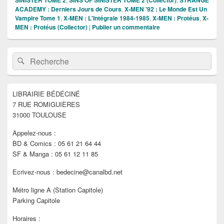
ACADEMY : Derniers Jours de Cours
,
X-MEN '92 : Le Monde Est Un
Vampire Tome 1
,
X-MEN : L'Intégrale 1984-1985
,
X-MEN : Protéus
,
X-
MEN : Protéus (Collector)
|
Publier un commentaire
Zone
Recherche :
Rechercher
principale
de
widget
pour
LIBRAIRIE BÉDÉCINÉ
la
7 RUE ROMIGUIÈRES
barre
latérale
31000 TOULOUSE
Appelez-nous :
BD & Comics : 05 61 21 64 44
SF & Manga : 05 61 12 11 85
Ecrivez-nous : bedecine@canalbd.net
Métro ligne A (Station Capitole)
Parking Capitole
Horaires :