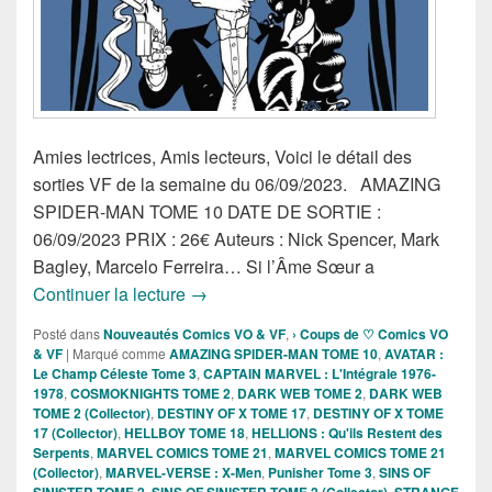
Amies lectrices, Amis lecteurs, Voici le détail des
sorties VF de la semaine du 06/09/2023. AMAZING
SPIDER-MAN TOME 10 DATE DE SORTIE :
06/09/2023 PRIX : 26€ Auteurs : Nick Spencer, Mark
Bagley, Marcelo Ferreira… Si l’Âme Sœur a
Sorties des Comics VF de la semaine 
Continuer la lecture
→
Posté dans
Nouveautés Comics VO & VF
,
› Coups de ♡ Comics VO
& VF
|
Marqué comme
AMAZING SPIDER-MAN TOME 10
,
AVATAR :
Le Champ Céleste Tome 3
,
CAPTAIN MARVEL : L'Intégrale 1976-
1978
,
COSMOKNIGHTS TOME 2
,
DARK WEB TOME 2
,
DARK WEB
TOME 2 (Collector)
,
DESTINY OF X TOME 17
,
DESTINY OF X TOME
17 (Collector)
,
HELLBOY TOME 18
,
HELLIONS : Qu'ils Restent des
Serpents
,
MARVEL COMICS TOME 21
,
MARVEL COMICS TOME 21
(Collector)
,
MARVEL-VERSE : X-Men
,
Punisher Tome 3
,
SINS OF
SINISTER TOME 2
,
SINS OF SINISTER TOME 2 (Collector)
,
STRANGE