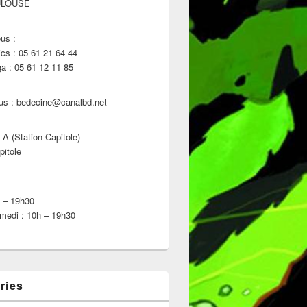
ULOUSE
us :
s : 05 61 21 64 44
 : 05 61 12 11 85
us : bedecine@canalbd.net
 A (Station Capitole)
pitole
h – 19h30
medi : 10h – 19h30
ries