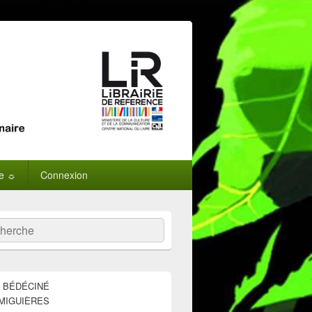
ne ☼
Connexion
:
ercher
E BÉDÉCINÉ
MIGUIÈRES