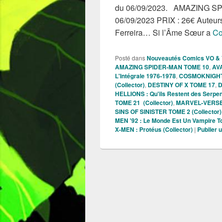
du 06/09/2023. AMAZING S
06/09/2023 PRIX : 26€ Auteurs
Ferreira… Si l’Âme Sœur a
Co
Posté dans
Nouveautés Comics VO &
AMAZING SPIDER-MAN TOME 10
,
AVA
L'Intégrale 1976-1978
,
COSMOKNIGHT
(Collector)
,
DESTINY OF X TOME 17
,
D
HELLIONS : Qu'ils Restent des Serpe
TOME 21 (Collector)
,
MARVEL-VERSE 
SINS OF SINISTER TOME 2 (Collector)
MEN '92 : Le Monde Est Un Vampire 
X-MEN : Protéus (Collector)
|
Publier 