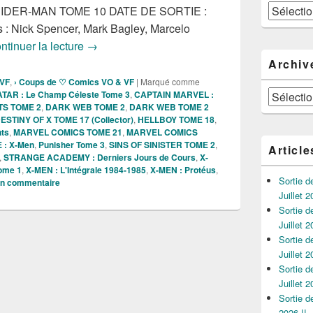
Catégories
PIDER-MAN TOME 10 DATE DE SORTIE :
 : Nick Spencer, Mark Bagley, Marcelo
Sorties des Comics VF de la semaine du 06/
ntinuer la lecture
→
Archiv
 VF
,
› Coups de ♡ Comics VO & VF
|
Marqué comme
Archives
TAR : Le Champ Céleste Tome 3
,
CAPTAIN MARVEL :
S TOME 2
,
DARK WEB TOME 2
,
DARK WEB TOME 2
ESTINY OF X TOME 17 (Collector)
,
HELLBOY TOME 18
,
nts
,
MARVEL COMICS TOME 21
,
MARVEL COMICS
: X-Men
,
Punisher Tome 3
,
SINS OF SINISTER TOME 2
,
Article
,
STRANGE ACADEMY : Derniers Jours de Cours
,
X-
Tome 1
,
X-MEN : L'Intégrale 1984-1985
,
X-MEN : Protéus
,
Sortie 
un commentaire
Juillet 2
Sortie 
Juillet 2
Sortie 
Juillet 2
Sortie 
Juillet 2
Sortie 
2026 !!