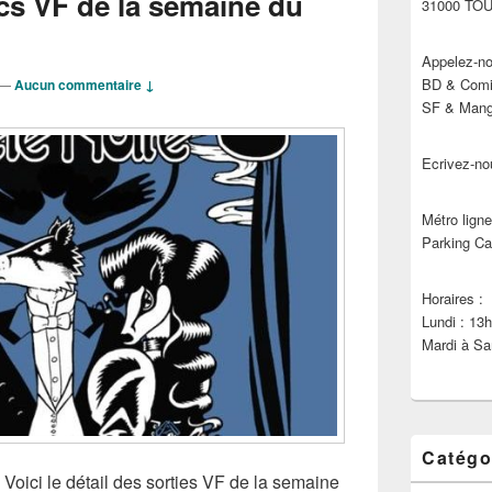
cs VF de la semaine du
31000 TO
Appelez-no
BD & Comic
—
Aucun commentaire ↓
SF & Manga
Ecrivez-no
Métro ligne
Parking Ca
Horaires :
Lundi : 13
Mardi à Sa
Catégo
 Voici le détail des sorties VF de la semaine