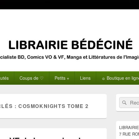
utés
Coups de ♡
Petits +
Liens
☼ Boutique en lig
Zone
Recherche 
Rech
principale
CLÉS :
COSMOKNIGHTS TOME 2
de
widget
pour
la
LIBRAIRI
barre
7 RUE RO
latérale