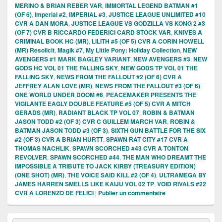
MERINO & BRIAN REBER VAR
,
IMMORTAL LEGEND BATMAN #1
(OF 6)
,
Imperial #2
,
IMPERIAL #3
,
JUSTICE LEAGUE UNLIMITED #10
CVR A DAN MORA
,
JUSTICE LEAGUE VS GODZILLA VS KONG 2 #3
(OF 7) CVR B RICCARDO FEDERICI CARD STOCK VAR
,
KNIVES A
CRIMINAL BOOK HC (MR)
,
LILITH #5 (OF 5) CVR A CORIN HOWELL
(MR) Resolicit
,
Magik #7
,
My Little Pony: Holiday Collection
,
NEW
AVENGERS #1 MARK BAGLEY VARIANT
,
NEW AVENGERS #3
,
NEW
GODS HC VOL 01 THE FALLING SKY
,
NEW GODS TP VOL 01 THE
FALLING SKY
,
NEWS FROM THE FALLOUT #2 (OF 6) CVR A
JEFFREY ALAN LOVE (MR)
,
NEWS FROM THE FALLOUT #3 (OF 6)
,
ONE WORLD UNDER DOOM #6
,
PEACEMAKER PRESENTS THE
VIGILANTE EAGLY DOUBLE FEATURE #5 (OF 5) CVR A MITCH
GERADS (MR)
,
RADIANT BLACK TP VOL 07
,
ROBIN & BATMAN
JASON TODD #2 (OF 3) CVR C GUILLEM MARCH VAR
,
ROBIN &
BATMAN JASON TODD #3 (OF 3)
,
SIXTH GUN BATTLE FOR THE SIX
#2 (OF 3) CVR A BRIAN HURTT
,
SPAWN RAT CITY #17 CVR A
THOMAS NACHLIK
,
SPAWN SCORCHED #43 CVR A TONTON
REVOLVER
,
SPAWN SCORCHED #44
,
THE MAN WHO DREAMT THE
IMPOSSIBLE A TRIBUTE TO JACK KIRBY (TREASURY EDITION)
(ONE SHOT) (MR)
,
THE VOICE SAID KILL #2 (OF 4)
,
ULTRAMEGA BY
JAMES HARREN SMELLS LIKE KAIJU VOL 02 TP
,
VOID RIVALS #22
CVR A LORENZO DE FELICI
|
Publier un commentaire
Zone