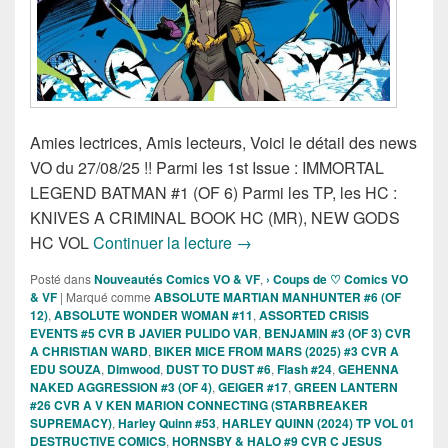
Amies lectrices, Amis lecteurs, Voici le détail des news
VO du 27/08/25 !! Parmi les 1st Issue : IMMORTAL
LEGEND BATMAN #1 (OF 6) Parmi les TP, les HC :
KNIVES A CRIMINAL BOOK HC (MR), NEW GODS
Sorties des comics VO de la s
HC VOL
Continuer la lecture
→
Posté dans
Nouveautés Comics VO & VF
,
› Coups de ♡ Comics VO
& VF
|
Marqué comme
ABSOLUTE MARTIAN MANHUNTER #6 (OF
12)
,
ABSOLUTE WONDER WOMAN #11
,
ASSORTED CRISIS
EVENTS #5 CVR B JAVIER PULIDO VAR
,
BENJAMIN #3 (OF 3) CVR
A CHRISTIAN WARD
,
BIKER MICE FROM MARS (2025) #3 CVR A
EDU SOUZA
,
Dimwood
,
DUST TO DUST #6
,
Flash #24
,
GEHENNA
NAKED AGGRESSION #3 (OF 4)
,
GEIGER #17
,
GREEN LANTERN
#26 CVR A V KEN MARION CONNECTING (STARBREAKER
SUPREMACY)
,
Harley Quinn #53
,
HARLEY QUINN (2024) TP VOL 01
DESTRUCTIVE COMICS
,
HORNSBY & HALO #9 CVR C JESUS