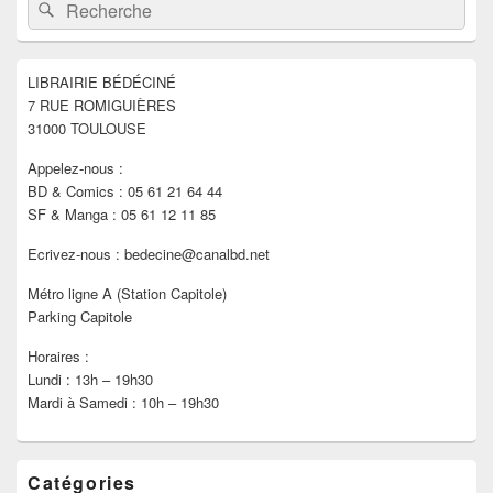
Recherche :
Rechercher
principale
de
widget
pour
LIBRAIRIE BÉDÉCINÉ
la
7 RUE ROMIGUIÈRES
barre
latérale
31000 TOULOUSE
Appelez-nous :
BD & Comics : 05 61 21 64 44
SF & Manga : 05 61 12 11 85
Ecrivez-nous : bedecine@canalbd.net
Métro ligne A (Station Capitole)
Parking Capitole
Horaires :
Lundi : 13h – 19h30
Mardi à Samedi : 10h – 19h30
Catégories