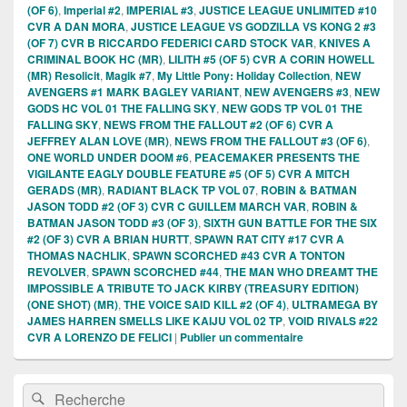
(OF 6)
,
Imperial #2
,
IMPERIAL #3
,
JUSTICE LEAGUE UNLIMITED #10
CVR A DAN MORA
,
JUSTICE LEAGUE VS GODZILLA VS KONG 2 #3
(OF 7) CVR B RICCARDO FEDERICI CARD STOCK VAR
,
KNIVES A
CRIMINAL BOOK HC (MR)
,
LILITH #5 (OF 5) CVR A CORIN HOWELL
(MR) Resolicit
,
Magik #7
,
My Little Pony: Holiday Collection
,
NEW
AVENGERS #1 MARK BAGLEY VARIANT
,
NEW AVENGERS #3
,
NEW
GODS HC VOL 01 THE FALLING SKY
,
NEW GODS TP VOL 01 THE
FALLING SKY
,
NEWS FROM THE FALLOUT #2 (OF 6) CVR A
JEFFREY ALAN LOVE (MR)
,
NEWS FROM THE FALLOUT #3 (OF 6)
,
ONE WORLD UNDER DOOM #6
,
PEACEMAKER PRESENTS THE
VIGILANTE EAGLY DOUBLE FEATURE #5 (OF 5) CVR A MITCH
GERADS (MR)
,
RADIANT BLACK TP VOL 07
,
ROBIN & BATMAN
JASON TODD #2 (OF 3) CVR C GUILLEM MARCH VAR
,
ROBIN &
BATMAN JASON TODD #3 (OF 3)
,
SIXTH GUN BATTLE FOR THE SIX
#2 (OF 3) CVR A BRIAN HURTT
,
SPAWN RAT CITY #17 CVR A
THOMAS NACHLIK
,
SPAWN SCORCHED #43 CVR A TONTON
REVOLVER
,
SPAWN SCORCHED #44
,
THE MAN WHO DREAMT THE
IMPOSSIBLE A TRIBUTE TO JACK KIRBY (TREASURY EDITION)
(ONE SHOT) (MR)
,
THE VOICE SAID KILL #2 (OF 4)
,
ULTRAMEGA BY
JAMES HARREN SMELLS LIKE KAIJU VOL 02 TP
,
VOID RIVALS #22
CVR A LORENZO DE FELICI
|
Publier un commentaire
Zone
Recherche :
Rechercher
principale