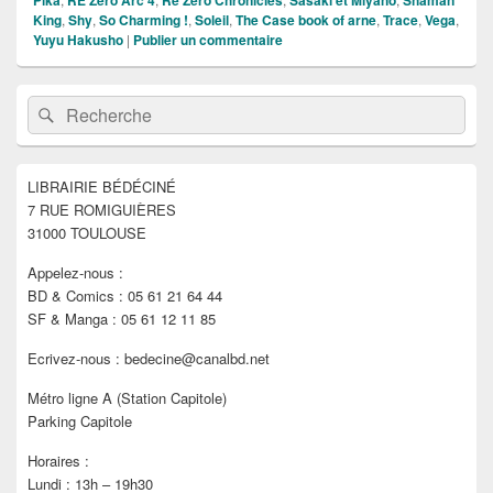
Pika
RE Zero Arc 4
Re Zero Chronicles
Sasaki et Miyano
Shaman
King
,
Shy
,
So Charming !
,
Soleil
,
The Case book of arne
,
Trace
,
Vega
,
Yuyu Hakusho
|
Publier un commentaire
Zone
Recherche :
Rechercher
principale
de
widget
pour
LIBRAIRIE BÉDÉCINÉ
la
7 RUE ROMIGUIÈRES
barre
latérale
31000 TOULOUSE
Appelez-nous :
BD & Comics : 05 61 21 64 44
SF & Manga : 05 61 12 11 85
Ecrivez-nous : bedecine@canalbd.net
Métro ligne A (Station Capitole)
Parking Capitole
Horaires :
Lundi : 13h – 19h30