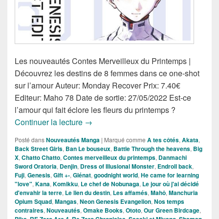
Les nouveautés Contes Merveilleux du Printemps |
Découvrez les destins de 8 femmes dans ce one-shot
sur l’amour Auteur: Monday Recover Prix: 7.40€
Editeur: Maho 78 Date de sortie: 27/05/2022 Est-ce
l’amour qui fait éclore les fleurs du printemps ?
Nouveautés Mangas de la Semaine du
Continuer la lecture
→
Posté dans
Nouveautés Manga
|
Marqué comme
A tes côtés
,
Akata
,
Back Street Girls
,
Ban Le bouseux
,
Battle Through the heavens
,
Big
X
,
Chatto Chatto
,
Contes merveilleux du printemps
,
Danmachi
Sword Oratoria
,
Denjin
,
Dress of Illusional Monster
,
Endroll back
,
Fuji
,
Genesis
,
Gift +-
,
Glénat
,
goodnight world
,
He came for learning
"love"
,
Kana
,
Komikku
,
Le chef de Nobunaga
,
Le jour où j'ai décidé
d'envahir la terre
,
Le lien du destin
,
Les affamés
,
Mahô
,
Manchuria
Opium Squad
,
Mangas
,
Neon Genesis Evangelion
,
Nos temps
contraires
,
Nouveautés
,
Omake Books
,
Ototo
,
Our Green Birdcage
,
,
,
,
,