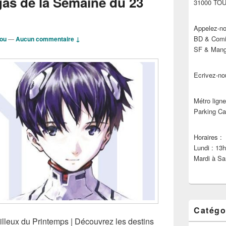
as de la Semaine du 23
31000 TO
Appelez-no
BD & Comic
dou
—
Aucun commentaire ↓
SF & Manga
Ecrivez-no
Métro ligne
Parking Ca
Horaires :
Lundi : 13
Mardi à Sa
Catégo
leux du Printemps | Découvrez les destins