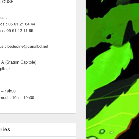
ULOUSE
us :
s : 05 61 21 64 44
 : 05 61 12 11 85
us : bedecine@canalbd.net
 A (Station Capitole)
pitole
h – 19h30
medi : 10h – 19h30
ries