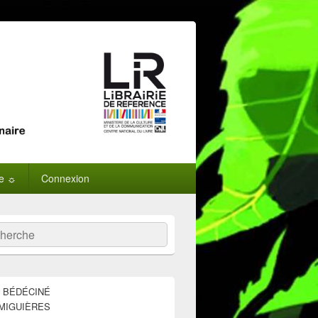
ne ☼
Connexion
:
ercher
E BÉDÉCINÉ
MIGUIÈRES