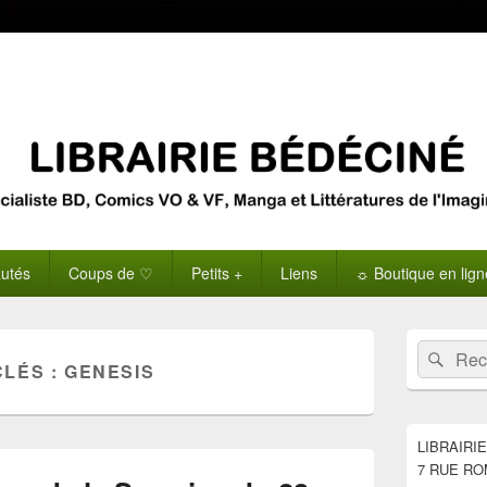
utés
Coups de ♡
Petits +
Liens
☼ Boutique en lig
Zone
Recherche 
Rech
principale
CLÉS :
GENESIS
de
widget
pour
la
LIBRAIRI
barre
7 RUE RO
latérale