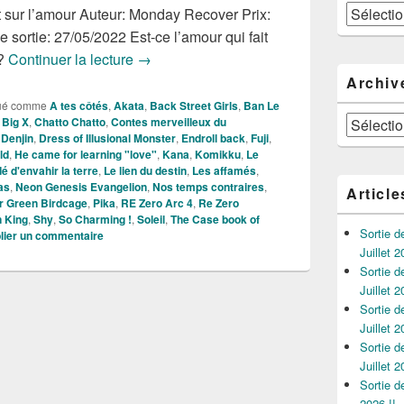
Catégories
 sur l’amour Auteur: Monday Recover Prix:
 sortie: 27/05/2022 Est-ce l’amour qui fait
Nouveautés Mangas de la Semaine du 23
 ?
Continuer la lecture
→
Archiv
ué comme
A tes côtés
,
Akata
,
Back Street Girls
,
Ban Le
Archives
,
Big X
,
Chatto Chatto
,
Contes merveilleux du
,
Denjin
,
Dress of Illusional Monster
,
Endroll back
,
Fuji
,
ld
,
He came for learning "love"
,
Kana
,
Komikku
,
Le
dé d'envahir la terre
,
Le lien du destin
,
Les affamés
,
as
,
Neon Genesis Evangelion
,
Nos temps contraires
,
Article
r Green Birdcage
,
Pika
,
RE Zero Arc 4
,
Re Zero
 King
,
Shy
,
So Charming !
,
Soleil
,
The Case book of
Sortie 
lier un commentaire
Juillet 2
Sortie 
Juillet 2
Sortie 
Juillet 2
Sortie 
Juillet 2
Sortie 
2026 !!