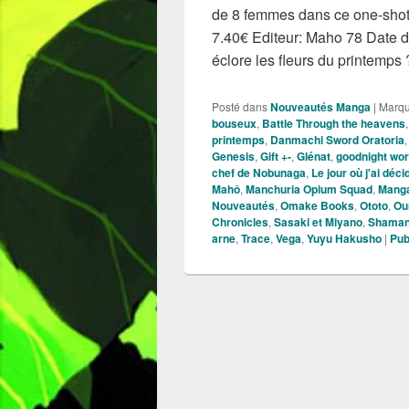
de 8 femmes dans ce one-shot
7.40€ Editeur: Maho 78 Date de
éclore les fleurs du printemps
Posté dans
Nouveautés Manga
|
Marq
bouseux
,
Battle Through the heavens
printemps
,
Danmachi Sword Oratoria
Genesis
,
Gift +-
,
Glénat
,
goodnight wor
chef de Nobunaga
,
Le jour où j'ai déci
Mahô
,
Manchuria Opium Squad
,
Mang
Nouveautés
,
Omake Books
,
Ototo
,
Ou
Chronicles
,
Sasaki et Miyano
,
Shaman
arne
,
Trace
,
Vega
,
Yuyu Hakusho
|
Pub