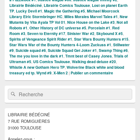
Librairie Bédéciné
,
Librairie Comics Toulouse
,
Lost on planet Earth
TP
,
Lucky Devil #1
,
Magic the Gathering #5
,
Michael Moorcock
Library Elric Stormbringer HC
,
Miles Morales Marvel Tales #1
,
New
Mutants by Vita Ayala TP Vol 01
,
Nice House on the Lake #3
,
Not all
Robots #1
,
Other History of DC universe #5
,
Porcelain #1
,
Red
Room #3
,
Seven to Eternity #17
,
Sinister War #2
,
Skybound X #5
,
Spirits of Vengeance Spirit Rider #1
,
Star Wars Bounty Hunters #15
,
Star Wars War of the Bounty Hunters 4-Loom Zuckuss #1
,
Stillwater
#9
,
Suicide squad #6
,
Suicide Squad Get Joker #1
,
Swamp Thing #6
,
The me you love in the dark #1
,
Tmnt best of Casey Jones
,
Trials of
Ultraman #5
,
US Comics Toulouse
,
Walking dead deluxe #20
,
Whistle A new Gotham Hero TP
,
Wolverine Black white and blood
treasury ed tp
,
Wynd #9
,
X-Men 2
|
Publier un commentaire
Zone
Recherche :
Rechercher
principale
de
widget
pour
LIBRAIRIE BÉDÉCINÉ
la
7 RUE ROMIGUIÈRES
barre
latérale
31000 TOULOUSE
Appelez-nous :