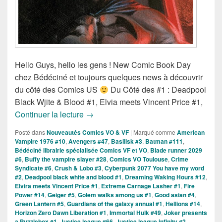
Hello Guys, hello les gens ! New Comic Book Day
chez Bédéciné et toujours quelques news à découvrir
du côté des Comics US
Du Côté des #1 : Deadpool
Black Wjite & Blood #1, Elvia meets Vincent Price #1,
Sorties des Comics VO de la Semaine d
Continuer la lecture
→
Posté dans
Nouveautés Comics VO & VF
|
Marqué comme
American
Vampire 1976 #10
,
Avengers #47
,
Basilisk #3
,
Batman #111
,
Bédéciné librairie spécialisée Comics VF et VO
,
Blade runner 2029
#6
,
Buffy the vampire slayer #28
,
Comics VO Toulouse
,
Crime
Syndicate #6
,
Crush & Lobo #3
,
Cyberpunk 2077 You have my word
#2
,
Deadpool black white and blood #1
,
Dreaming Waking Hours #12
,
Elvira meets Vincent Price #1
,
Extreme Carnage Lasher #1
,
Fire
Power #14
,
Geiger #5
,
Golem walks among us #1
,
Good asian #4
,
Green Lantern #5
,
Guardians of the galaxy annual #1
,
Hellions #14
,
Horizon Zero Dawn Liberation #1
,
Immortal Hulk #49
,
Joker presents
a Puzzlebox #1
,
Justice league #66
,
Justice league infinity #2
,