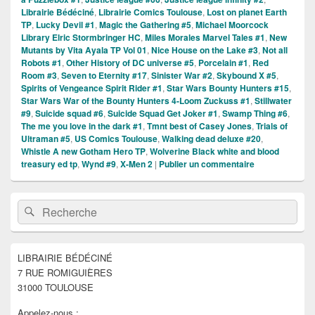
Librairie Bédéciné
,
Librairie Comics Toulouse
,
Lost on planet Earth
TP
,
Lucky Devil #1
,
Magic the Gathering #5
,
Michael Moorcock
Library Elric Stormbringer HC
,
Miles Morales Marvel Tales #1
,
New
Mutants by Vita Ayala TP Vol 01
,
Nice House on the Lake #3
,
Not all
Robots #1
,
Other History of DC universe #5
,
Porcelain #1
,
Red
Room #3
,
Seven to Eternity #17
,
Sinister War #2
,
Skybound X #5
,
Spirits of Vengeance Spirit Rider #1
,
Star Wars Bounty Hunters #15
,
Star Wars War of the Bounty Hunters 4-Loom Zuckuss #1
,
Stillwater
#9
,
Suicide squad #6
,
Suicide Squad Get Joker #1
,
Swamp Thing #6
,
The me you love in the dark #1
,
Tmnt best of Casey Jones
,
Trials of
Ultraman #5
,
US Comics Toulouse
,
Walking dead deluxe #20
,
Whistle A new Gotham Hero TP
,
Wolverine Black white and blood
treasury ed tp
,
Wynd #9
,
X-Men 2
|
Publier un commentaire
Zone
Recherche :
Rechercher
principale
de
widget
pour
LIBRAIRIE BÉDÉCINÉ
la
7 RUE ROMIGUIÈRES
barre
latérale
31000 TOULOUSE
Appelez-nous :