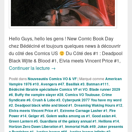
Hello Guys, hello les gens ! New Comic Book Day
chez Bédéciné et toujours quelques news à découvrir
du côté des Comics US
Du Côté des #1 : Deadpool
Black Wjite & Blood #1, Elvia meets Vincent Price #1,
Sorties des Comics VO de la Semaine d
Continuer la lecture
→
Posté dans
Nouveautés Comics VO & VF
|
Marqué comme
American
Vampire 1976 #10
,
Avengers #47
,
Basilisk #3
,
Batman #111
,
Bédéciné librairie spécialisée Comics VF et VO
,
Blade runner 2029
#6
,
Buffy the vampire slayer #28
,
Comics VO Toulouse
,
Crime
Syndicate #6
,
Crush & Lobo #3
,
Cyberpunk 2077 You have my word
#2
,
Deadpool black white and blood #1
,
Dreaming Waking Hours #12
,
Elvira meets Vincent Price #1
,
Extreme Carnage Lasher #1
,
Fire
Power #14
,
Geiger #5
,
Golem walks among us #1
,
Good asian #4
,
Green Lantern #5
,
Guardians of the galaxy annual #1
,
Hellions #14
,
Horizon Zero Dawn Liberation #1
,
Immortal Hulk #49
,
Joker presents
a Puzzlebox #1
,
Justice league #66
,
Justice league infinity #2
,