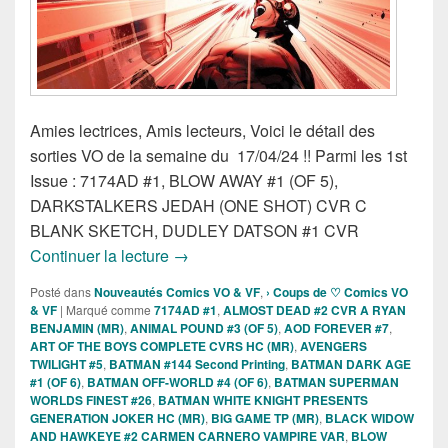
Amies lectrices, Amis lecteurs, Voici le détail des
sorties VO de la semaine du 17/04/24 !! Parmi les 1st
Issue : 7174AD #1, BLOW AWAY #1 (OF 5),
DARKSTALKERS JEDAH (ONE SHOT) CVR C
BLANK SKETCH, DUDLEY DATSON #1 CVR
Sorties des Comics VO de la semaine d
Continuer la lecture
→
Posté dans
Nouveautés Comics VO & VF
,
› Coups de ♡ Comics VO
& VF
|
Marqué comme
7174AD #1
,
ALMOST DEAD #2 CVR A RYAN
BENJAMIN (MR)
,
ANIMAL POUND #3 (OF 5)
,
AOD FOREVER #7
,
ART OF THE BOYS COMPLETE CVRS HC (MR)
,
AVENGERS
TWILIGHT #5
,
BATMAN #144 Second Printing
,
BATMAN DARK AGE
#1 (OF 6)
,
BATMAN OFF-WORLD #4 (OF 6)
,
BATMAN SUPERMAN
WORLDS FINEST #26
,
BATMAN WHITE KNIGHT PRESENTS
GENERATION JOKER HC (MR)
,
BIG GAME TP (MR)
,
BLACK WIDOW
AND HAWKEYE #2 CARMEN CARNERO VAMPIRE VAR
,
BLOW