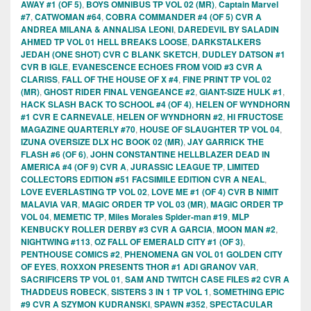
AWAY #1 (OF 5)
,
BOYS OMNIBUS TP VOL 02 (MR)
,
Captain Marvel
#7
,
CATWOMAN #64
,
COBRA COMMANDER #4 (OF 5) CVR A
ANDREA MILANA & ANNALISA LEONI
,
DAREDEVIL BY SALADIN
AHMED TP VOL 01 HELL BREAKS LOOSE
,
DARKSTALKERS
JEDAH (ONE SHOT) CVR C BLANK SKETCH
,
DUDLEY DATSON #1
CVR B IGLE
,
EVANESCENCE ECHOES FROM VOID #3 CVR A
CLARISS
,
FALL OF THE HOUSE OF X #4
,
FINE PRINT TP VOL 02
(MR)
,
GHOST RIDER FINAL VENGEANCE #2
,
GIANT-SIZE HULK #1
,
HACK SLASH BACK TO SCHOOL #4 (OF 4)
,
HELEN OF WYNDHORN
#1 CVR E CARNEVALE
,
HELEN OF WYNDHORN #2
,
HI FRUCTOSE
MAGAZINE QUARTERLY #70
,
HOUSE OF SLAUGHTER TP VOL 04
,
IZUNA OVERSIZE DLX HC BOOK 02 (MR)
,
JAY GARRICK THE
FLASH #6 (OF 6)
,
JOHN CONSTANTINE HELLBLAZER DEAD IN
AMERICA #4 (OF 9) CVR A
,
JURASSIC LEAGUE TP
,
LIMITED
COLLECTORS EDITION #51 FACSIMILE EDITION CVR A NEAL
,
LOVE EVERLASTING TP VOL 02
,
LOVE ME #1 (OF 4) CVR B NIMIT
MALAVIA VAR
,
MAGIC ORDER TP VOL 03 (MR)
,
MAGIC ORDER TP
VOL 04
,
MEMETIC TP
,
Miles Morales Spider-man #19
,
MLP
KENBUCKY ROLLER DERBY #3 CVR A GARCIA
,
MOON MAN #2
,
NIGHTWING #113
,
OZ FALL OF EMERALD CITY #1 (OF 3)
,
PENTHOUSE COMICS #2
,
PHENOMENA GN VOL 01 GOLDEN CITY
OF EYES
,
ROXXON PRESENTS THOR #1 ADI GRANOV VAR
,
SACRIFICERS TP VOL 01
,
SAM AND TWITCH CASE FILES #2 CVR A
THADDEUS ROBECK
,
SISTERS 3 IN 1 TP VOL 1
,
SOMETHING EPIC
#9 CVR A SZYMON KUDRANSKI
,
SPAWN #352
,
SPECTACULAR