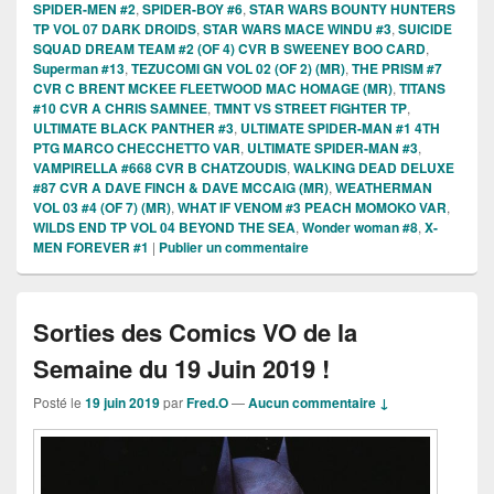
SPIDER-MEN #2
,
SPIDER-BOY #6
,
STAR WARS BOUNTY HUNTERS
TP VOL 07 DARK DROIDS
,
STAR WARS MACE WINDU #3
,
SUICIDE
SQUAD DREAM TEAM #2 (OF 4) CVR B SWEENEY BOO CARD
,
Superman #13
,
TEZUCOMI GN VOL 02 (OF 2) (MR)
,
THE PRISM #7
CVR C BRENT MCKEE FLEETWOOD MAC HOMAGE (MR)
,
TITANS
#10 CVR A CHRIS SAMNEE
,
TMNT VS STREET FIGHTER TP
,
ULTIMATE BLACK PANTHER #3
,
ULTIMATE SPIDER-MAN #1 4TH
PTG MARCO CHECCHETTO VAR
,
ULTIMATE SPIDER-MAN #3
,
VAMPIRELLA #668 CVR B CHATZOUDIS
,
WALKING DEAD DELUXE
#87 CVR A DAVE FINCH & DAVE MCCAIG (MR)
,
WEATHERMAN
VOL 03 #4 (OF 7) (MR)
,
WHAT IF VENOM #3 PEACH MOMOKO VAR
,
WILDS END TP VOL 04 BEYOND THE SEA
,
Wonder woman #8
,
X-
MEN FOREVER #1
|
Publier un commentaire
Sorties des Comics VO de la
Semaine du 19 Juin 2019 !
Posté le
19 juin 2019
par
Fred.O
—
Aucun commentaire ↓