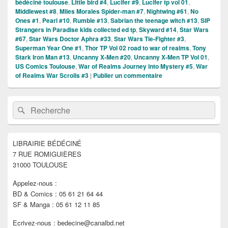
bédéciné toulouse
,
Little bird #4
,
Lucifer #9
,
Lucifer tp vol 01
,
Middlewest #8
,
Miles Morales Spider-man #7
,
Nightwing #61
,
No
Ones #1
,
Pearl #10
,
Rumble #13
,
Sabrian the teenage witch #13
,
SIP
Strangers in Paradise kids collected ed tp
,
Skyward #14
,
Star Wars
#67
,
Star Wars Doctor Aphra #33
,
Star Wars Tie-Fighter #3
,
Superman Year One #1
,
Thor TP Vol 02 road to war of realms
,
Tony
Stark Iron Man #13
,
Uncanny X-Men #20
,
Uncanny X-Men TP Vol 01
,
US Comics Toulouse
,
War of Realms Journey into Mystery #5
,
War
of Realms War Scrolls #3
|
Publier un commentaire
Zone
Recherche :
Rechercher
principale
de
widget
pour
LIBRAIRIE BÉDÉCINÉ
la
7 RUE ROMIGUIÈRES
barre
latérale
31000 TOULOUSE
Appelez-nous :
BD & Comics : 05 61 21 64 44
SF & Manga : 05 61 12 11 85
Ecrivez-nous : bedecine@canalbd.net