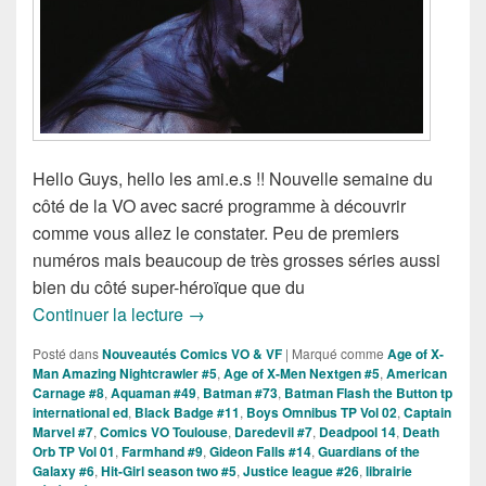
Hello Guys, hello les ami.e.s !! Nouvelle semaine du
côté de la VO avec sacré programme à découvrir
comme vous allez le constater. Peu de premiers
numéros mais beaucoup de très grosses séries aussi
bien du côté super-héroïque que du
Sorties des Comics VO de la Semaine 
Continuer la lecture
→
Posté dans
Nouveautés Comics VO & VF
|
Marqué comme
Age of X-
Man Amazing Nightcrawler #5
,
Age of X-Men Nextgen #5
,
American
Carnage #8
,
Aquaman #49
,
Batman #73
,
Batman Flash the Button tp
international ed
,
Black Badge #11
,
Boys Omnibus TP Vol 02
,
Captain
Marvel #7
,
Comics VO Toulouse
,
Daredevil #7
,
Deadpool 14
,
Death
Orb TP Vol 01
,
Farmhand #9
,
Gideon Falls #14
,
Guardians of the
Galaxy #6
,
Hit-Girl season two #5
,
Justice league #26
,
librairie