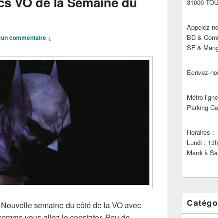
cs VO de la Semaine du
31000 TO
Appelez-no
BD & Comic
un commentaire ↓
SF & Manga
Ecrivez-no
Métro ligne
Parking Ca
Horaires :
Lundi : 13
Mardi à Sa
Catégo
!! Nouvelle semaine du côté de la VO avec
omme vous allez le constater. Peu de