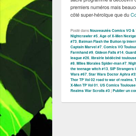
premiers numéros mais beaucou
côté super-héroïque que du
Co
Posté dans
Nouveautés Comics VO &
Nightcrawler #5
,
Age of X-Men Nextge
#73
,
Batman Flash the Button tp intern
Captain Marvel #7
,
Comics VO Toulou
Farmhand #9
,
Gideon Falls #14
,
Guard
league #26
,
librairie bédéciné toulous
#8
,
Miles Morales Spider-man #7
,
Nigh
the teenage witch #13
,
SIP Strangers i
Wars #67
,
Star Wars Doctor Aphra #3
Thor TP Vol 02 road to war of realms
,
X-Men TP Vol 01
,
US Comics Toulouse
Realms War Scrolls #3
|
Publier un c