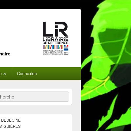
ne ☼
Connexion
:
ercher
E BÉDÉCINÉ
MIGUIÈRES