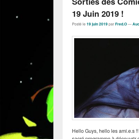
Sorties des Comi
19 Juin 2019 !
Posté le
19 juin 2019
par
Fred.O
—
Auc
Hello Guys, hello les ami.e.s 
sacré programme à découvrir c