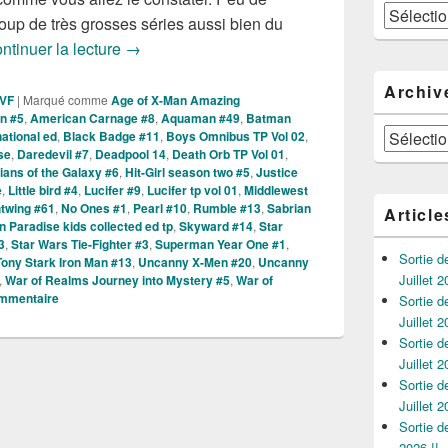
Catégories
p de très grosses séries aussi bien du
Sorties des Comics VO de la Semaine du 19 J
ntinuer la lecture
→
Archiv
 VF
|
Marqué comme
Age of X-Man Amazing
n #5
,
American Carnage #8
,
Aquaman #49
,
Batman
Archives
ational ed
,
Black Badge #11
,
Boys Omnibus TP Vol 02
,
se
,
Daredevil #7
,
Deadpool 14
,
Death Orb TP Vol 01
,
ians of the Galaxy #6
,
Hit-Girl season two #5
,
Justice
e
,
Little bird #4
,
Lucifer #9
,
Lucifer tp vol 01
,
Middlewest
twing #61
,
No Ones #1
,
Pearl #10
,
Rumble #13
,
Sabrian
Article
n Paradise kids collected ed tp
,
Skyward #14
,
Star
3
,
Star Wars Tie-Fighter #3
,
Superman Year One #1
,
Sortie 
Tony Stark Iron Man #13
,
Uncanny X-Men #20
,
Uncanny
Juillet 2
,
War of Realms Journey into Mystery #5
,
War of
ommentaire
Sortie 
Juillet 2
Sortie 
Juillet 2
Sortie 
Juillet 2
Sortie 
2026 !!