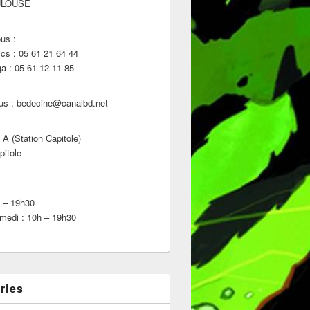
ULOUSE
us :
s : 05 61 21 64 44
 : 05 61 12 11 85
us : bedecine@canalbd.net
 A (Station Capitole)
pitole
h – 19h30
medi : 10h – 19h30
ries