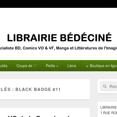
utés
Coups de ♡
Petits +
Liens
☼ Boutique en lig
Zone
Recherche 
Rech
principale
CLÉS :
BLACK BADGE #11
de
widget
pour
la
LIBRAIRI
barre
7 RUE RO
latérale