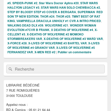
#5
,
SPIDER-PUNK #2
,
Star Wars Doctor Aphra #20
,
STAR WARS
HALCYON LEGACY #3
,
STAR WARS HAN SOLO CHEWBACCA #2
,
STEP BY BLOODY STEP #3 COVER A BERGARA
,
SUPERMAN RED
SON TP NEW EDITION
,
THOR #24
,
THOR #25
,
TMNT BEST OF RAT
KING
,
VAMPIRELLA DRACULA UNHOLY #1 CVR A INTRO PRICED
,
WALKING DEAD DLX #39
,
WOLVERINE #21
,
WONDER WOMAN
EVOLUTION #7CVR B FRANK
,
X DEATHS OF WOLVERINE #4
,
X-
CELLENT #3
,
X-DEATHS OF WOLVERINE #2 MOMOKO
STORMBREAKERS VAR
,
X-DEATHS OF WOLVERINE #3 WARD VAR
,
X-FORCE #28
,
X-LIVES OF WOLVERINE #3 BARTEL VAR
,
X-LIVES
OF WOLVERINE #4 GRANOV VAR
,
X-LIVES OF WOLVERINE #5
FERNANDEZ VAR
,
X-MEN RED #2
|
Publier un commentaire
Zone
Recherche :
Rechercher
principale
de
widget
pour
LIBRAIRIE BÉDÉCINÉ
la
7 RUE ROMIGUIÈRES
barre
latérale
31000 TOULOUSE
Appelez-nous :
BD & Comics : 05 61 21 64 44