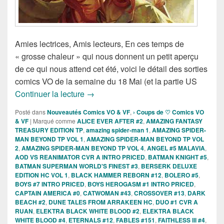
Amies lectrices, Amis lecteurs, En ces temps de
« grosse chaleur » qui nous donnent un petit aperçu
de ce qui nous attend cet été, voici le détail des sorties
comics VO de la semaine du 18 Mai (et la partie US
Sorties des Comics VO de la semaine d
Continuer la lecture
→
Posté dans
Nouveautés Comics VO & VF
,
› Coups de ♡ Comics VO
& VF
|
Marqué comme
ALICE EVER AFTER #2
,
AMAZING FANTASY
TREASURY EDITION TP
,
amazing spider-man 1
,
AMAZING SPIDER-
MAN BEYOND TP VOL 1
,
AMAZING SPIDER-MAN BEYOND TP VOL
2
,
AMAZING SPIDER-MAN BEYOND TP VOL 4
,
ANGEL #5 MALAVIA
,
AOD VS REANIMATOR CVR A INTRO PRICED
,
BATMAN KNIGHT #5
,
BATMAN SUPERMAN WORLD'S FINEST #3
,
BERSERK DELUXE
EDITION HC VOL 1
,
BLACK HAMMER REBORN #12
,
BOLERO #5
,
BOYS #7 INTRO PRICED
,
BOYS HEROGASM #1 INTRO PRICED
,
CAPTAIN AMERICA #0
,
CATWOMAN #43
,
CROSSOVER #13
,
DARK
BEACH #2
,
DUNE TALES FROM ARRAKEEN HC
,
DUO #1 CVR A
RUAN
,
ELEKTRA BLACK WHITE BLOOD #2
,
ELEKTRA BLACK
WHITE BLOOD #4
,
ETERNALS #12
,
FABLES #151
,
FAITHLESS lll #4
,