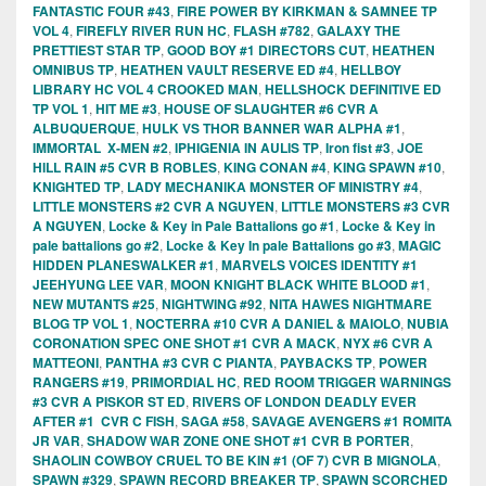
FANTASTIC FOUR #43
,
FIRE POWER BY KIRKMAN & SAMNEE TP
VOL 4
,
FIREFLY RIVER RUN HC
,
FLASH #782
,
GALAXY THE
PRETTIEST STAR TP
,
GOOD BOY #1 DIRECTORS CUT
,
HEATHEN
OMNIBUS TP
,
HEATHEN VAULT RESERVE ED #4
,
HELLBOY
LIBRARY HC VOL 4 CROOKED MAN
,
HELLSHOCK DEFINITIVE ED
TP VOL 1
,
HIT ME #3
,
HOUSE OF SLAUGHTER #6 CVR A
ALBUQUERQUE
,
HULK VS THOR BANNER WAR ALPHA #1
,
IMMORTAL X-MEN #2
,
IPHIGENIA IN AULIS TP
,
Iron fist #3
,
JOE
HILL RAIN #5 CVR B ROBLES
,
KING CONAN #4
,
KING SPAWN #10
,
KNIGHTED TP
,
LADY MECHANIKA MONSTER OF MINISTRY #4
,
LITTLE MONSTERS #2 CVR A NGUYEN
,
LITTLE MONSTERS #3 CVR
A NGUYEN
,
Locke & Key in Pale Battalions go #1
,
Locke & Key in
pale battalions go #2
,
Locke & Key In pale Battalions go #3
,
MAGIC
HIDDEN PLANESWALKER #1
,
MARVELS VOICES IDENTITY #1
JEEHYUNG LEE VAR
,
MOON KNIGHT BLACK WHITE BLOOD #1
,
NEW MUTANTS #25
,
NIGHTWING #92
,
NITA HAWES NIGHTMARE
BLOG TP VOL 1
,
NOCTERRA #10 CVR A DANIEL & MAIOLO
,
NUBIA
CORONATION SPEC ONE SHOT #1 CVR A MACK
,
NYX #6 CVR A
MATTEONI
,
PANTHA #3 CVR C PIANTA
,
PAYBACKS TP
,
POWER
RANGERS #19
,
PRIMORDIAL HC
,
RED ROOM TRIGGER WARNINGS
#3 CVR A PISKOR ST ED
,
RIVERS OF LONDON DEADLY EVER
AFTER #1 CVR C FISH
,
SAGA #58
,
SAVAGE AVENGERS #1 ROMITA
JR VAR
,
SHADOW WAR ZONE ONE SHOT #1 CVR B PORTER
,
SHAOLIN COWBOY CRUEL TO BE KIN #1 (OF 7) CVR B MIGNOLA
,
SPAWN #329
,
SPAWN RECORD BREAKER TP
,
SPAWN SCORCHED