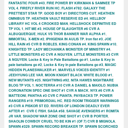
FANTASTIC FOUR #43
,
FIRE POWER BY KIRKMAN & SAMNEE TP
VOL 4
,
FIREFLY RIVER RUN HC
,
FLASH #782
,
GALAXY THE
PRETTIEST STAR TP
,
GOOD BOY #1 DIRECTORS CUT
,
HEATHEN
OMNIBUS TP
,
HEATHEN VAULT RESERVE ED #4
,
HELLBOY
LIBRARY HC VOL 4 CROOKED MAN
,
HELLSHOCK DEFINITIVE ED
TP VOL 1
,
HIT ME #3
,
HOUSE OF SLAUGHTER #6 CVR A
ALBUQUERQUE
,
HULK VS THOR BANNER WAR ALPHA #1
,
IMMORTAL X-MEN #2
,
IPHIGENIA IN AULIS TP
,
Iron fist #3
,
JOE
HILL RAIN #5 CVR B ROBLES
,
KING CONAN #4
,
KING SPAWN #10
,
KNIGHTED TP
,
LADY MECHANIKA MONSTER OF MINISTRY #4
,
LITTLE MONSTERS #2 CVR A NGUYEN
,
LITTLE MONSTERS #3 CVR
A NGUYEN
,
Locke & Key in Pale Battalions go #1
,
Locke & Key in
pale battalions go #2
,
Locke & Key In pale Battalions go #3
,
MAGIC
HIDDEN PLANESWALKER #1
,
MARVELS VOICES IDENTITY #1
JEEHYUNG LEE VAR
,
MOON KNIGHT BLACK WHITE BLOOD #1
,
NEW MUTANTS #25
,
NIGHTWING #92
,
NITA HAWES NIGHTMARE
BLOG TP VOL 1
,
NOCTERRA #10 CVR A DANIEL & MAIOLO
,
NUBIA
CORONATION SPEC ONE SHOT #1 CVR A MACK
,
NYX #6 CVR A
MATTEONI
,
PANTHA #3 CVR C PIANTA
,
PAYBACKS TP
,
POWER
RANGERS #19
,
PRIMORDIAL HC
,
RED ROOM TRIGGER WARNINGS
#3 CVR A PISKOR ST ED
,
RIVERS OF LONDON DEADLY EVER
AFTER #1 CVR C FISH
,
SAGA #58
,
SAVAGE AVENGERS #1 ROMITA
JR VAR
,
SHADOW WAR ZONE ONE SHOT #1 CVR B PORTER
,
SHAOLIN COWBOY CRUEL TO BE KIN #1 (OF 7) CVR B MIGNOLA
,
SPAWN #329
,
SPAWN RECORD BREAKER TP
,
SPAWN SCORCHED