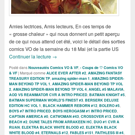
Amies lectrices, Amis lecteurs, En ces temps de
« grosse chaleur » qui nous donnent un petit aperçu
de ce qui nous attend cet été, voici le détail des sorties
comics VO de la semaine du 18 Mai (et la partie US
Sorties des Comics VO de la semaine d
Continuer la lecture
→
Posté dans
Nouveautés Comics VO & VF
,
› Coups de ♡ Comics VO
& VF
|
Marqué comme
ALICE EVER AFTER #2
,
AMAZING FANTASY
TREASURY EDITION TP
,
amazing spider-man 1
,
AMAZING SPIDER-
MAN BEYOND TP VOL 1
,
AMAZING SPIDER-MAN BEYOND TP VOL
2
,
AMAZING SPIDER-MAN BEYOND TP VOL 4
,
ANGEL #5 MALAVIA
,
AOD VS REANIMATOR CVR A INTRO PRICED
,
BATMAN KNIGHT #5
,
BATMAN SUPERMAN WORLD'S FINEST #3
,
BERSERK DELUXE
EDITION HC VOL 1
,
BLACK HAMMER REBORN #12
,
BOLERO #5
,
BOYS #7 INTRO PRICED
,
BOYS HEROGASM #1 INTRO PRICED
,
CAPTAIN AMERICA #0
,
CATWOMAN #43
,
CROSSOVER #13
,
DARK
BEACH #2
,
DUNE TALES FROM ARRAKEEN HC
,
DUO #1 CVR A
RUAN
,
ELEKTRA BLACK WHITE BLOOD #2
,
ELEKTRA BLACK
WHITE BLOOD #4
,
ETERNALS #12
,
FABLES #151
,
FAITHLESS lll #4
,