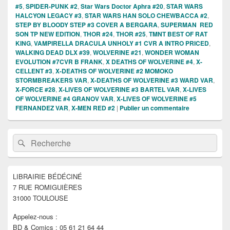
#5
,
SPIDER-PUNK #2
,
Star Wars Doctor Aphra #20
,
STAR WARS
HALCYON LEGACY #3
,
STAR WARS HAN SOLO CHEWBACCA #2
,
STEP BY BLOODY STEP #3 COVER A BERGARA
,
SUPERMAN RED
SON TP NEW EDITION
,
THOR #24
,
THOR #25
,
TMNT BEST OF RAT
KING
,
VAMPIRELLA DRACULA UNHOLY #1 CVR A INTRO PRICED
,
WALKING DEAD DLX #39
,
WOLVERINE #21
,
WONDER WOMAN
EVOLUTION #7CVR B FRANK
,
X DEATHS OF WOLVERINE #4
,
X-
CELLENT #3
,
X-DEATHS OF WOLVERINE #2 MOMOKO
STORMBREAKERS VAR
,
X-DEATHS OF WOLVERINE #3 WARD VAR
,
X-FORCE #28
,
X-LIVES OF WOLVERINE #3 BARTEL VAR
,
X-LIVES
OF WOLVERINE #4 GRANOV VAR
,
X-LIVES OF WOLVERINE #5
FERNANDEZ VAR
,
X-MEN RED #2
|
Publier un commentaire
Zone
Recherche :
Rechercher
principale
de
widget
pour
LIBRAIRIE BÉDÉCINÉ
la
7 RUE ROMIGUIÈRES
barre
latérale
31000 TOULOUSE
Appelez-nous :
BD & Comics : 05 61 21 64 44