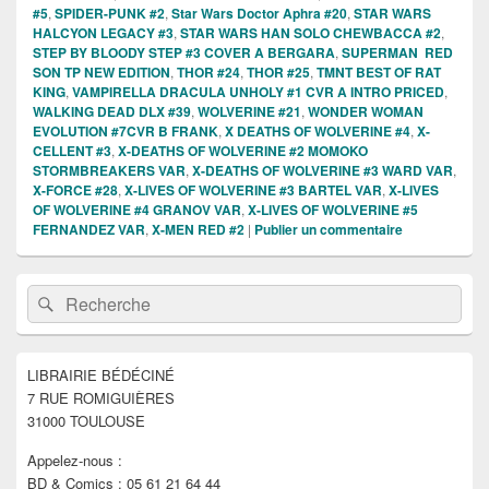
#5
,
SPIDER-PUNK #2
,
Star Wars Doctor Aphra #20
,
STAR WARS
HALCYON LEGACY #3
,
STAR WARS HAN SOLO CHEWBACCA #2
,
STEP BY BLOODY STEP #3 COVER A BERGARA
,
SUPERMAN RED
SON TP NEW EDITION
,
THOR #24
,
THOR #25
,
TMNT BEST OF RAT
KING
,
VAMPIRELLA DRACULA UNHOLY #1 CVR A INTRO PRICED
,
WALKING DEAD DLX #39
,
WOLVERINE #21
,
WONDER WOMAN
EVOLUTION #7CVR B FRANK
,
X DEATHS OF WOLVERINE #4
,
X-
CELLENT #3
,
X-DEATHS OF WOLVERINE #2 MOMOKO
STORMBREAKERS VAR
,
X-DEATHS OF WOLVERINE #3 WARD VAR
,
X-FORCE #28
,
X-LIVES OF WOLVERINE #3 BARTEL VAR
,
X-LIVES
OF WOLVERINE #4 GRANOV VAR
,
X-LIVES OF WOLVERINE #5
FERNANDEZ VAR
,
X-MEN RED #2
|
Publier un commentaire
Zone
Recherche :
Rechercher
principale
de
widget
pour
LIBRAIRIE BÉDÉCINÉ
la
7 RUE ROMIGUIÈRES
barre
latérale
31000 TOULOUSE
Appelez-nous :
BD & Comics : 05 61 21 64 44