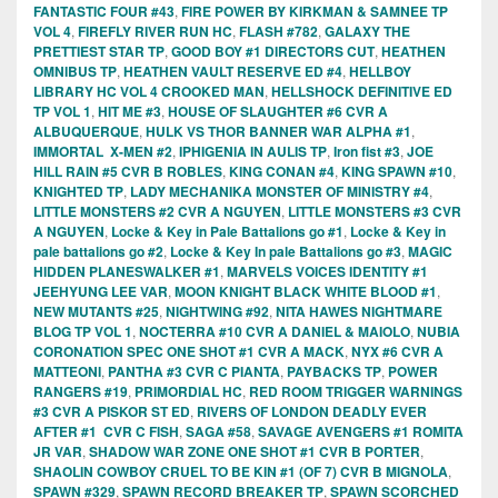
FANTASTIC FOUR #43
,
FIRE POWER BY KIRKMAN & SAMNEE TP
VOL 4
,
FIREFLY RIVER RUN HC
,
FLASH #782
,
GALAXY THE
PRETTIEST STAR TP
,
GOOD BOY #1 DIRECTORS CUT
,
HEATHEN
OMNIBUS TP
,
HEATHEN VAULT RESERVE ED #4
,
HELLBOY
LIBRARY HC VOL 4 CROOKED MAN
,
HELLSHOCK DEFINITIVE ED
TP VOL 1
,
HIT ME #3
,
HOUSE OF SLAUGHTER #6 CVR A
ALBUQUERQUE
,
HULK VS THOR BANNER WAR ALPHA #1
,
IMMORTAL X-MEN #2
,
IPHIGENIA IN AULIS TP
,
Iron fist #3
,
JOE
HILL RAIN #5 CVR B ROBLES
,
KING CONAN #4
,
KING SPAWN #10
,
KNIGHTED TP
,
LADY MECHANIKA MONSTER OF MINISTRY #4
,
LITTLE MONSTERS #2 CVR A NGUYEN
,
LITTLE MONSTERS #3 CVR
A NGUYEN
,
Locke & Key in Pale Battalions go #1
,
Locke & Key in
pale battalions go #2
,
Locke & Key In pale Battalions go #3
,
MAGIC
HIDDEN PLANESWALKER #1
,
MARVELS VOICES IDENTITY #1
JEEHYUNG LEE VAR
,
MOON KNIGHT BLACK WHITE BLOOD #1
,
NEW MUTANTS #25
,
NIGHTWING #92
,
NITA HAWES NIGHTMARE
BLOG TP VOL 1
,
NOCTERRA #10 CVR A DANIEL & MAIOLO
,
NUBIA
CORONATION SPEC ONE SHOT #1 CVR A MACK
,
NYX #6 CVR A
MATTEONI
,
PANTHA #3 CVR C PIANTA
,
PAYBACKS TP
,
POWER
RANGERS #19
,
PRIMORDIAL HC
,
RED ROOM TRIGGER WARNINGS
#3 CVR A PISKOR ST ED
,
RIVERS OF LONDON DEADLY EVER
AFTER #1 CVR C FISH
,
SAGA #58
,
SAVAGE AVENGERS #1 ROMITA
JR VAR
,
SHADOW WAR ZONE ONE SHOT #1 CVR B PORTER
,
SHAOLIN COWBOY CRUEL TO BE KIN #1 (OF 7) CVR B MIGNOLA
,
SPAWN #329
,
SPAWN RECORD BREAKER TP
,
SPAWN SCORCHED