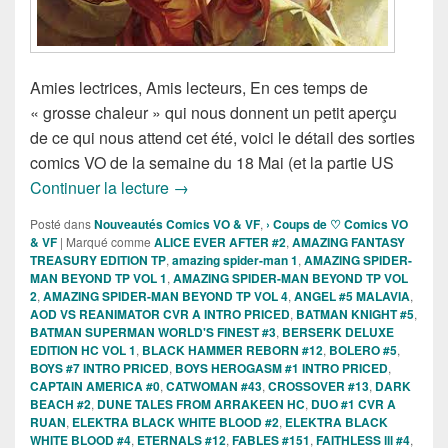
Amies lectrices, Amis lecteurs, En ces temps de
« grosse chaleur » qui nous donnent un petit aperçu
de ce qui nous attend cet été, voici le détail des sorties
comics VO de la semaine du 18 Mai (et la partie US
Sorties des Comics VO de la semaine d
Continuer la lecture
→
Posté dans
Nouveautés Comics VO & VF
,
› Coups de ♡ Comics VO
& VF
|
Marqué comme
ALICE EVER AFTER #2
,
AMAZING FANTASY
TREASURY EDITION TP
,
amazing spider-man 1
,
AMAZING SPIDER-
MAN BEYOND TP VOL 1
,
AMAZING SPIDER-MAN BEYOND TP VOL
2
,
AMAZING SPIDER-MAN BEYOND TP VOL 4
,
ANGEL #5 MALAVIA
,
AOD VS REANIMATOR CVR A INTRO PRICED
,
BATMAN KNIGHT #5
,
BATMAN SUPERMAN WORLD'S FINEST #3
,
BERSERK DELUXE
EDITION HC VOL 1
,
BLACK HAMMER REBORN #12
,
BOLERO #5
,
BOYS #7 INTRO PRICED
,
BOYS HEROGASM #1 INTRO PRICED
,
CAPTAIN AMERICA #0
,
CATWOMAN #43
,
CROSSOVER #13
,
DARK
BEACH #2
,
DUNE TALES FROM ARRAKEEN HC
,
DUO #1 CVR A
RUAN
,
ELEKTRA BLACK WHITE BLOOD #2
,
ELEKTRA BLACK
WHITE BLOOD #4
,
ETERNALS #12
,
FABLES #151
,
FAITHLESS lll #4
,