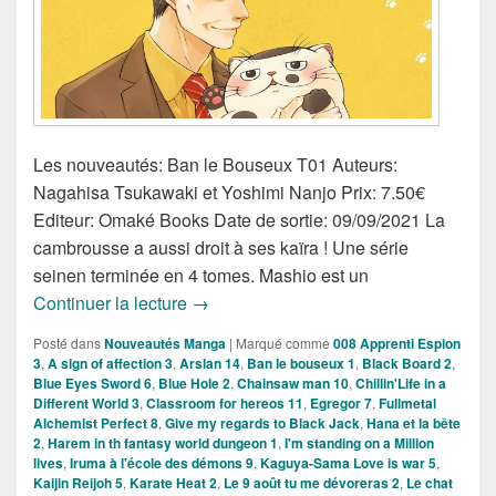
Les nouveautés: Ban le Bouseux T01 Auteurs:
Nagahisa Tsukawaki et Yoshimi Nanjo Prix: 7.50€
Editeur: Omaké Books Date de sortie: 09/09/2021 La
cambrousse a aussi droit à ses kaïra ! Une série
seinen terminée en 4 tomes. Mashio est un
Nouveautés Mangas de la semaine du
Continuer la lecture
→
Posté dans
Nouveautés Manga
|
Marqué comme
008 Apprenti Espion
3
,
A sign of affection 3
,
Arslan 14
,
Ban le bouseux 1
,
Black Board 2
,
Blue Eyes Sword 6
,
Blue Hole 2
,
Chainsaw man 10
,
Chillin'Life in a
Different World 3
,
Classroom for hereos 11
,
Egregor 7
,
Fullmetal
Alchemist Perfect 8
,
Give my regards to Black Jack
,
Hana et la bête
2
,
Harem in th fantasy world dungeon 1
,
I'm standing on a Million
lives
,
Iruma à l'école des démons 9
,
Kaguya-Sama Love is war 5
,
Kaijin Reijoh 5
,
Karate Heat 2
,
Le 9 août tu me dévoreras 2
,
Le chat