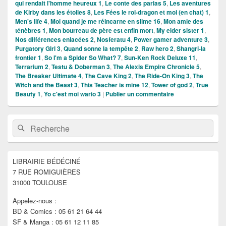
qui rendait l'homme heureux 1
,
Le conte des parias 5
,
Les aventures
de Kirby dans les étoiles 8
,
Les Fées le roi-dragon et moi (en chat) 1
,
Men's life 4
,
Moi quand je me réincarne en slime 16
,
Mon amie des
ténèbres 1
,
Mon bourreau de père est enfin mort
,
My elder sister 1
,
Nos différences enlacées 2
,
Nosferatu 4
,
Power gamer adventure 3
,
Purgatory Girl 3
,
Quand sonne la tempête 2
,
Raw hero 2
,
Shangri-la
frontier 1
,
So I'm a Spider So What? 7
,
Sun-Ken Rock Deluxe 11
,
Terrarium 2
,
Testu & Doberman 3
,
The Alexis Empire Chronicle 5
,
The Breaker Ultimate 4
,
The Cave King 2
,
The Ride-On King 3
,
The
Witch and the Beast 3
,
This Teacher is mine 12
,
Tower of god 2
,
True
Beauty 1
,
Yo c'est moi wario 3
|
Publier un commentaire
Zone
Recherche :
Rechercher
principale
de
widget
pour
LIBRAIRIE BÉDÉCINÉ
la
7 RUE ROMIGUIÈRES
barre
latérale
31000 TOULOUSE
Appelez-nous :
BD & Comics : 05 61 21 64 44
SF & Manga : 05 61 12 11 85