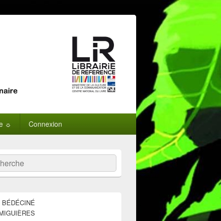
ne ☼
Connexion
:
ercher
E BÉDÉCINÉ
MIGUIÈRES