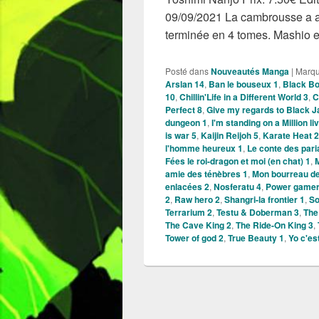
09/09/2021 La cambrousse a au
terminée en 4 tomes. Mashio 
Posté dans
Nouveautés Manga
|
Marq
Arslan 14
,
Ban le bouseux 1
,
Black Bo
10
,
Chillin'Life in a Different World 3
,
C
Perfect 8
,
Give my regards to Black J
dungeon 1
,
I'm standing on a Million li
is war 5
,
Kaijin Reijoh 5
,
Karate Heat 2
l'homme heureux 1
,
Le conte des pari
Fées le roi-dragon et moi (en chat) 1
,
M
amie des ténèbres 1
,
Mon bourreau de
enlacées 2
,
Nosferatu 4
,
Power gamer
2
,
Raw hero 2
,
Shangri-la frontier 1
,
So
Terrarium 2
,
Testu & Doberman 3
,
The
The Cave King 2
,
The Ride-On King 3
,
Tower of god 2
,
True Beauty 1
,
Yo c'es