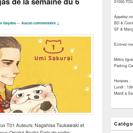
s de la semaine du 6
31000 TO
Appelez-no
BD & Comic
in Gaydou
—
Aucun commentaire ↓
SF & Manga
Ecrivez-no
Métro ligne
Parking Ca
Horaires :
Lundi : 13
Mardi à Sa
Catégo
ux T01 Auteurs: Nagahisa Tsukawaki et
teur: Omaké Books Date de sortie: