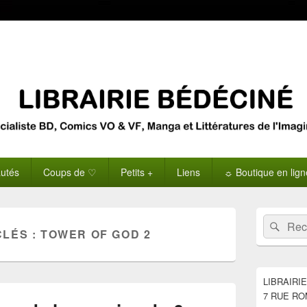
utés
Coups de ♡
Petits +
Liens
☼ Boutique en lig
Zone
Recherche 
Rech
principale
CLÉS :
TOWER OF GOD 2
de
widget
pour
la
LIBRAIRI
barre
7 RUE RO
latérale