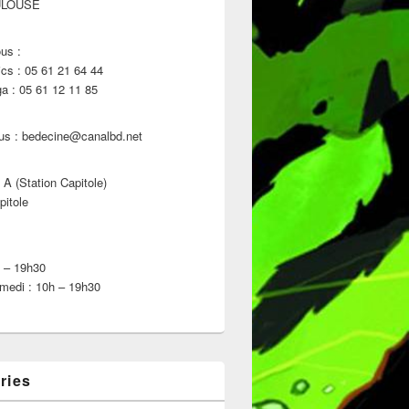
ULOUSE
us :
s : 05 61 21 64 44
 : 05 61 12 11 85
us : bedecine@canalbd.net
 A (Station Capitole)
pitole
h – 19h30
medi : 10h – 19h30
ries