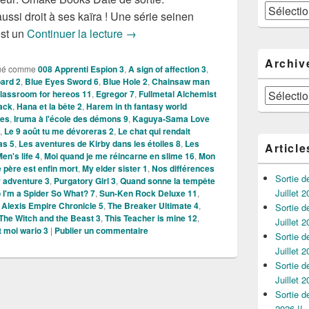
Catégories
ssi droit à ses kaïra ! Une série seinen
Nouveautés Mangas de la semaine d
est un
Continuer la lecture
→
Archiv
ué comme
008 Apprenti Espion 3
,
A sign of affection 3
,
ard 2
,
Blue Eyes Sword 6
,
Blue Hole 2
,
Chainsaw man
Archives
lassroom for hereos 11
,
Egregor 7
,
Fullmetal Alchemist
ack
,
Hana et la bête 2
,
Harem in th fantasy world
ves
,
Iruma à l'école des démons 9
,
Kaguya-Sama Love
,
Le 9 août tu me dévoreras 2
,
Le chat qui rendait
as 5
,
Les aventures de Kirby dans les étoiles 8
,
Les
Article
en's life 4
,
Moi quand je me réincarne en slime 16
,
Mon
 père est enfin mort
,
My elder sister 1
,
Nos différences
Sortie 
 adventure 3
,
Purgatory Girl 3
,
Quand sonne la tempête
Juillet 2
 I'm a Spider So What? 7
,
Sun-Ken Rock Deluxe 11
,
 Alexis Empire Chronicle 5
,
The Breaker Ultimate 4
,
Sortie 
The Witch and the Beast 3
,
This Teacher is mine 12
,
Juillet 2
t moi wario 3
|
Publier un commentaire
Sortie 
Juillet 2
Sortie 
Juillet 2
Sortie 
2026 !!