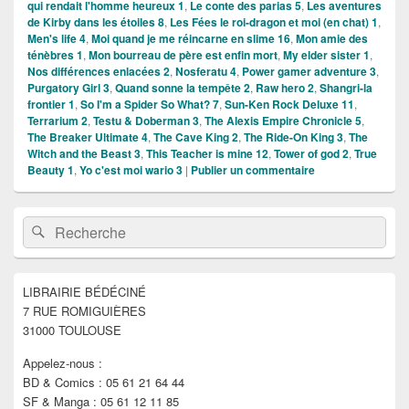
qui rendait l'homme heureux 1
,
Le conte des parias 5
,
Les aventures
de Kirby dans les étoiles 8
,
Les Fées le roi-dragon et moi (en chat) 1
,
Men's life 4
,
Moi quand je me réincarne en slime 16
,
Mon amie des
ténèbres 1
,
Mon bourreau de père est enfin mort
,
My elder sister 1
,
Nos différences enlacées 2
,
Nosferatu 4
,
Power gamer adventure 3
,
Purgatory Girl 3
,
Quand sonne la tempête 2
,
Raw hero 2
,
Shangri-la
frontier 1
,
So I'm a Spider So What? 7
,
Sun-Ken Rock Deluxe 11
,
Terrarium 2
,
Testu & Doberman 3
,
The Alexis Empire Chronicle 5
,
The Breaker Ultimate 4
,
The Cave King 2
,
The Ride-On King 3
,
The
Witch and the Beast 3
,
This Teacher is mine 12
,
Tower of god 2
,
True
Beauty 1
,
Yo c'est moi wario 3
|
Publier un commentaire
Zone
Recherche :
Rechercher
principale
de
widget
pour
LIBRAIRIE BÉDÉCINÉ
la
7 RUE ROMIGUIÈRES
barre
latérale
31000 TOULOUSE
Appelez-nous :
BD & Comics : 05 61 21 64 44
SF & Manga : 05 61 12 11 85