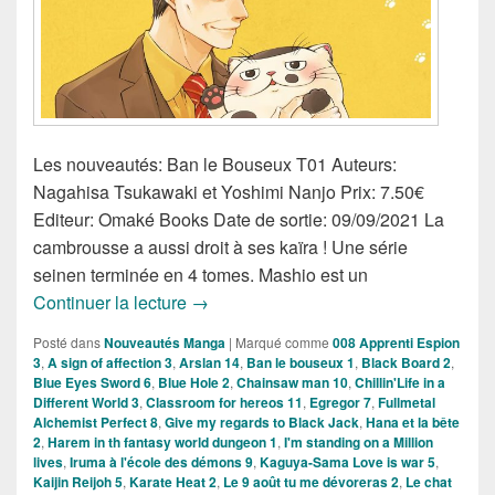
Les nouveautés: Ban le Bouseux T01 Auteurs:
Nagahisa Tsukawaki et Yoshimi Nanjo Prix: 7.50€
Editeur: Omaké Books Date de sortie: 09/09/2021 La
cambrousse a aussi droit à ses kaïra ! Une série
seinen terminée en 4 tomes. Mashio est un
Nouveautés Mangas de la semaine du
Continuer la lecture
→
Posté dans
Nouveautés Manga
|
Marqué comme
008 Apprenti Espion
3
,
A sign of affection 3
,
Arslan 14
,
Ban le bouseux 1
,
Black Board 2
,
Blue Eyes Sword 6
,
Blue Hole 2
,
Chainsaw man 10
,
Chillin'Life in a
Different World 3
,
Classroom for hereos 11
,
Egregor 7
,
Fullmetal
Alchemist Perfect 8
,
Give my regards to Black Jack
,
Hana et la bête
2
,
Harem in th fantasy world dungeon 1
,
I'm standing on a Million
lives
,
Iruma à l'école des démons 9
,
Kaguya-Sama Love is war 5
,
Kaijin Reijoh 5
,
Karate Heat 2
,
Le 9 août tu me dévoreras 2
,
Le chat