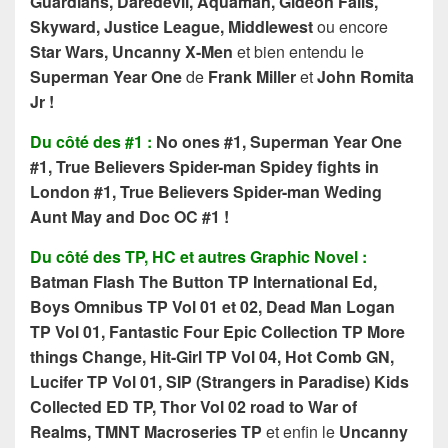
Guardians, Daredevil, Aquaman, Gideon Falls,
Skyward, Justice League, Middlewest
ou encore
Star Wars, Uncanny X-Men
et bien entendu le
Superman Year One
de
Frank Miller
et
John Romita
Jr !
Du côté des #1 :
No ones #1, Superman Year One
#1, True Believers Spider-man Spidey fights in
London #1, True Believers Spider-man Weding
Aunt May and Doc OC #1 !
Du côté des TP, HC et autres Graphic Novel :
Batman Flash The Button TP International Ed,
Boys Omnibus TP Vol 01 et 02, Dead Man Logan
TP Vol 01, Fantastic Four Epic Collection TP More
things Change, Hit-Girl TP Vol 04, Hot Comb GN,
Lucifer TP Vol 01, SIP (Strangers in Paradise) Kids
Collected ED TP, Thor Vol 02 road to War of
Realms, TMNT Macroseries TP
et enfin le
Uncanny